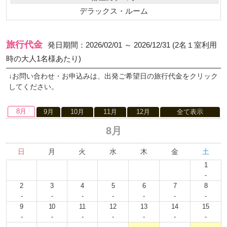
デラックス・ルーム
旅行代金
発日期間：2026/02/01 ～ 2026/12/31 (2名１室利用
時の大人1名様あたり)
↓お問い合わせ・お申込みは、出発ご希望日の旅行代金をクリック
してください。
8月
9月
10月
11月
12月
全て表示
8月
日
月
火
水
木
金
土
1
-
2
3
4
5
6
7
8
-
-
-
-
-
-
-
9
10
11
12
13
14
15
-
-
-
-
-
-
-