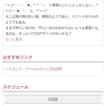
* + ☆°・ ‥.゜★。°: *゜・:゜☆身体にいいことしかしない。:’*
+ ☆°・★。°: ゜☆。:’* + ☆°
そこは海の前の白い城。病院のようであり、リゾートホテルの
ようでもある。
まるで外にいるのか、中にいるのかわからないような感覚にな
るのは、きっとバワのデザインのせいかも？
もっと見る
おすすめリンク
ヘリタンス・アーユルヴェーダの説明
スケジュール
1日目