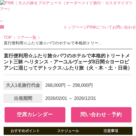
トップページ
PINKについて
お問い合わせ
TOP
ツアー一覧
直行便利用☆ふたり旅☆バワのホテルで本格的トリー...
直行便利用☆ふたり旅☆バワのホテルで本格的トリートメ
ント三昧 ヘリタンス・アーユルヴェーダ8日間☆ヨーロピ
アンに混じってデトックス♪ふたり旅（火・木・土・日発）
大人1名旅行代金
268,000円 ～ 298,000円
出発期間
2026/02/01 ～ 2026/12/31
空席カレンダー
問い合わせ・予約
おすすめポイント
スケジュール
注意事項