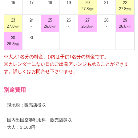
16
17
18
19
20
21
22
-
-
-
-
27.8
-
27.8
万円
万円
23
24
25
26
27
28
29
27.8
-
26.8
-
26.8
-
26.8
万円
万円
万円
万円
30
31
26.8
-
万円
※大人1名分の料金、()内は子供1名分の料金です。
※カレンダーにない日のご出発アレンジも承ることができま
す。詳しくはお問合せ下さいませ。
別途費用
現地税：販売店徴収
国内出国空港利用料：販売店徴収
大人：3,160円