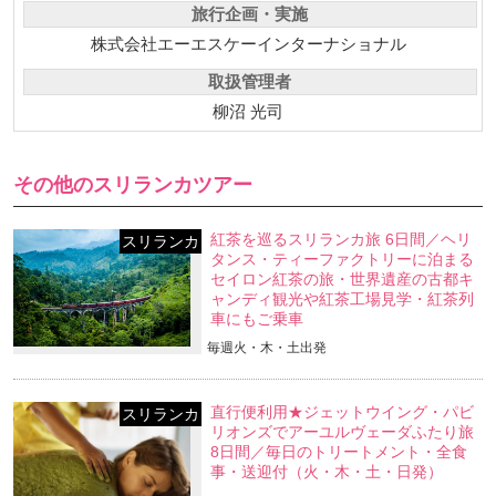
旅行企画・実施
株式会社エーエスケーインターナショナル
取扱管理者
柳沼 光司
その他のスリランカツアー
紅茶を巡るスリランカ旅 6日間／ヘリ
スリランカ
タンス・ティーファクトリーに泊まる
セイロン紅茶の旅・世界遺産の古都キ
ャンディ観光や紅茶工場見学・紅茶列
車にもご乗車
毎週火・木・土出発
直行便利用★ジェットウイング・パビ
スリランカ
リオンズでアーユルヴェーダふたり旅
8日間／毎日のトリートメント・全食
事・送迎付（火・木・土・日発）