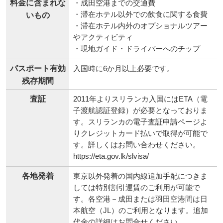
料金に含まれな
・成田空港までの交通費
・滞在ホテル以外での飲食に関する食費
いもの
・滞在ホテル内外のオプショナルツアー
やアクティビティ
・現地ガイド・ドライバーへのチップ
パスポート有効
入国時に6か月以上必要です。
残存期間
査証
2011年よりスリランカ入国にはETA（電
子渡航認証登録）が必要となっておりま
す。スリランカの電子査証申請ページよ
りクレジットカード払いで取得が可能で
す。詳しくはお問い合わせください。
https://eta.gov.lk/slvisa/
各地発着
東京以外発着の国内線追加手配につきま
しては特別割引運賃のご利用が可能で
す。各空港－成田または羽田空港間は日
本航空（JL）のご利用となります。追加
代金の詳細はお問合せください。