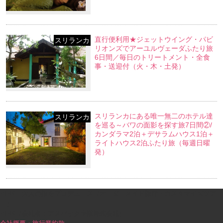
直行便利用★ジェットウイング・パビ
スリランカ
リオンズでアーユルヴェーダふたり旅
6日間／毎日のトリートメント・全食
事・送迎付（火・木・土発）
スリランカにある唯一無二のホテル達
スリランカ
を巡る～バワの面影を探す旅7日間②/
カンダラマ2泊＋デサラムハウス1泊＋
ライトハウス2泊ふたり旅（毎週日曜
発）
PINK｜大人の旅をプロデュース（オーダーメイド旅行・カスタマイズツア
ー）
PINK（会社名：アスパック企業株式会社）