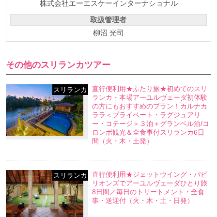
株式会社エーエスケーインターナショナル
取扱管理者
柳沼 光司
その他のスリランカツアー
直行便利用★ふたり旅★初めてのスリ
スリランカ
ランカ・本場アーユルヴェーダ初体験
の方にもおすすめのプラン！カルナカ
ララ＜プライベート・ラグジュアリ
ー・コテージ＞３泊＋グランベル泊/コ
ロンボ観光＆全食事付スリランカ6日
間（火・木・土発）
直行便利用★ジェットウイング・パビ
スリランカ
リオンズでアーユルヴェーダひとり旅
8日間／毎日のトリートメント・全食
事・送迎付（火・木・土・日発）