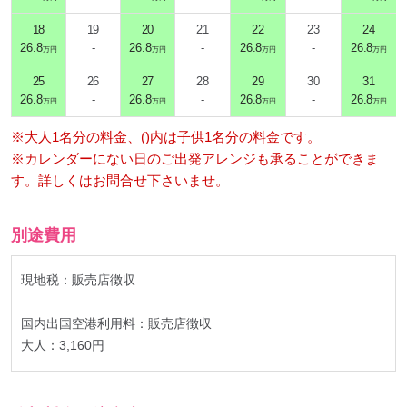
18
19
20
21
22
23
24
26.8
-
26.8
-
26.8
-
26.8
万円
万円
万円
万円
25
26
27
28
29
30
31
26.8
-
26.8
-
26.8
-
26.8
万円
万円
万円
万円
※大人1名分の料金、()内は子供1名分の料金です。
※カレンダーにない日のご出発アレンジも承ることができま
す。詳しくはお問合せ下さいませ。
別途費用
現地税：販売店徴収
国内出国空港利用料：販売店徴収
大人：3,160円