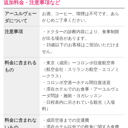
追加料金・注意事項など
アーユルヴェー
お酒、コーヒー、喫煙は不可です。あら
かじめご了承ください。
ダについて
注意事項
・ドクターの診断内容により、食事制限
が出る場合があります。
・15歳以下のお客様はご宿泊いただけま
せん。
料金に含まれる
・東京（成田）ーコロンボ往復航空券
（航空会社：スリランカ航空・エコノミ
もの
―クラス）
・コロンボ空港ーホテル間往復送迎
・滞在ホテルでのお食事・アーユルヴェ
ーダ問診・施術・ヨガレッスン
・日程表内に示されている観光（入場
料）
料金に含まれな
・成田空港までの交通費
・滞在ホテル以外での飲食に関する食費
いもの