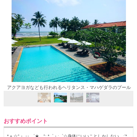
アクアヨガなども行われるヘリタンス・マハゲダラのプール
おすすめポイント
* + ☆°・ ‥.゜★。°: *゜・:゜☆身体にいいことしかしない。:’*