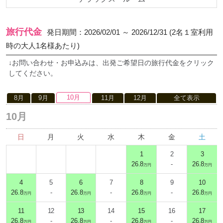
旅行代金
発日期間：2026/02/01 ～ 2026/12/31 (2名１室利用
時の大人1名様あたり)
↓お問い合わせ・お申込みは、出発ご希望日の旅行代金をクリック
してください。
10月
8月
9月
11月
12月
全て表示
10月
日
月
火
水
木
金
土
1
2
3
26.8
-
26.8
万円
万円
4
5
6
7
8
9
10
26.8
-
26.8
-
26.8
-
26.8
万円
万円
万円
万円
11
12
13
14
15
16
17
26.8
-
26.8
-
26.8
-
26.8
万円
万円
万円
万円