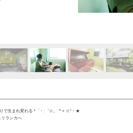
アーユルヴェーダトリートメント
で生まれ変わる *゜・:゜☆。:’* + ☆°・★
リランカへ