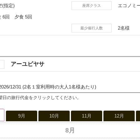
(指定)
エコノミ
座席クラス
食
6回
夕食
5回
2名様
最少催行人数
アーユピヤサ
～ 2026/12/31 (2名１室利用時の大人1名様あたり)
望日の旅行代金をクリックしてください。
9月
10月
11月
12月
8月