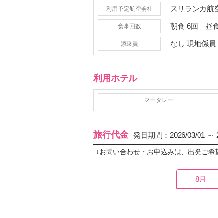
スリランカ航空
利用予定
航空会社
朝食
6回
昼
食事
回数
なし 現地係員
添乗員
利用ホテル
マータレー
旅行代金
発日期間：2026/03/01 
↓お問い合わせ・お申込みは、出発ご希
8月