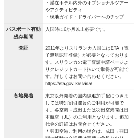
・滞在ホテル内外のオプショナルツアー
やアクティビティ
・現地ガイド・ドライバーへのチップ
パスポート有効
入国時に6か月以上必要です。
残存期間
査証
2011年よりスリランカ入国にはETA（電
子渡航認証登録）が必要となっておりま
す。スリランカの電子査証申請ページよ
りクレジットカード払いで取得が可能で
す。詳しくはお問い合わせください。
https://eta.gov.lk/slvisa/
各地発着
東京以外発着の国内線追加手配につきま
しては特別割引運賃のご利用が可能で
す。各空港－成田または羽田空港間は日
本航空（JL）のご利用となります。追加
代金の詳細はお問合せください。
＊羽田空港ご利用の場合は、成田→羽田