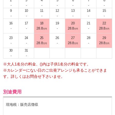
2
3
4
5
6
7
8
-
-
-
-
-
-
-
9
10
11
12
13
14
15
-
-
-
-
-
-
-
16
17
18
19
20
21
22
-
-
28.8
-
28.8
-
28.8
万円
万円
万円
23
24
25
26
27
28
29
-
-
28.8
-
28.8
-
28.8
万円
万円
万円
30
31
-
-
※大人1名分の料金、()内は子供1名分の料金です。
※カレンダーにない日のご出発アレンジも承ることができま
す。詳しくはお問合せ下さいませ。
別途費用
現地税：販売店徴収