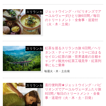
ジェットウイング・パビリオンズでア
スリランカ
ーユルヴェーダひとり旅6日間／毎日
のトリートメント・全食事・送迎付
（火・木・土発）
紅茶を巡るスリランカ旅 6日間／ヘリ
スリランカ
タンス・ティーファクトリーに泊まる
セイロン紅茶の旅・世界遺産の古都キ
ャンディ観光や紅茶工場見学・紅茶列
車にもご乗車
毎週火・木・土出発
直行便利用★ジェットウイング・パビ
スリランカ
リオンズでアーユルヴェーダふたり旅
8日間／毎日のトリートメント・全食
事・送迎付（火・木・土・日発）