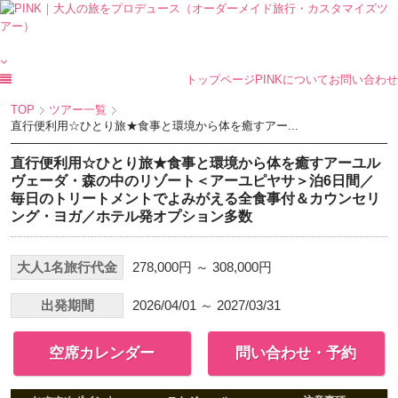
トップページ
PINKについて
お問い合わせ
TOP
ツアー一覧
直行便利用☆ひとり旅★食事と環境から体を癒すアー...
直行便利用☆ひとり旅★食事と環境から体を癒すアーユル
ヴェーダ・森の中のリゾート＜アーユピヤサ＞泊6日間／
毎日のトリートメントでよみがえる全食事付＆カウンセリ
ング・ヨガ／ホテル発オプション多数
大人1名旅行代金
278,000円 ～ 308,000円
出発期間
2026/04/01 ～ 2027/03/31
空席カレンダー
問い合わせ・予約