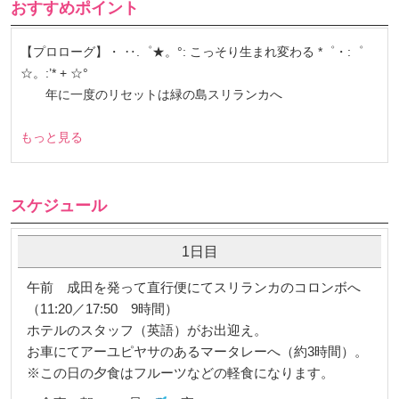
おすすめポイント
【プロローグ】・ ‥.゜★。°: こっそり生まれ変わる *゜・:゜
☆。:’* + ☆°
年に一度のリセットは緑の島スリランカへ
もっと見る
スケジュール
1日目
午前 成田を発って直行便にてスリランカのコロンボへ
（11:20／17:50 9時間）
ホテルのスタッフ（英語）がお出迎え。
お車にてアーユピヤサのあるマータレーへ（約3時間）。
※この日の夕食はフルーツなどの軽食になります。