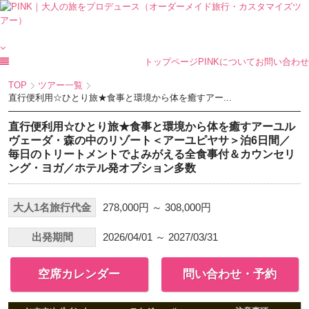
トップページ
PINKについて
お問い合わせ
TOP
ツアー一覧
直行便利用☆ひとり旅★食事と環境から体を癒すアー...
直行便利用☆ひとり旅★食事と環境から体を癒すアーユル
ヴェーダ・森の中のリゾート＜アーユピヤサ＞泊6日間／
毎日のトリートメントでよみがえる全食事付＆カウンセリ
ング・ヨガ／ホテル発オプション多数
大人1名旅行代金
278,000円 ～ 308,000円
出発期間
2026/04/01 ～ 2027/03/31
空席カレンダー
問い合わせ・予約