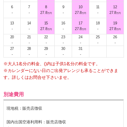
6
7
8
9
10
11
12
-
-
27.8
-
27.8
-
27.8
万円
万円
万円
13
14
15
16
17
18
19
-
-
27.8
-
27.8
-
27.8
万円
万円
万円
20
21
22
23
24
25
26
-
-
-
-
-
-
-
27
28
29
30
31
-
-
-
-
-
※大人1名分の料金、()内は子供1名分の料金です。
※カレンダーにない日のご出発アレンジも承ることができま
す。詳しくはお問合せ下さいませ。
別途費用
現地税：販売店徴収
国内出国空港利用料：販売店徴収