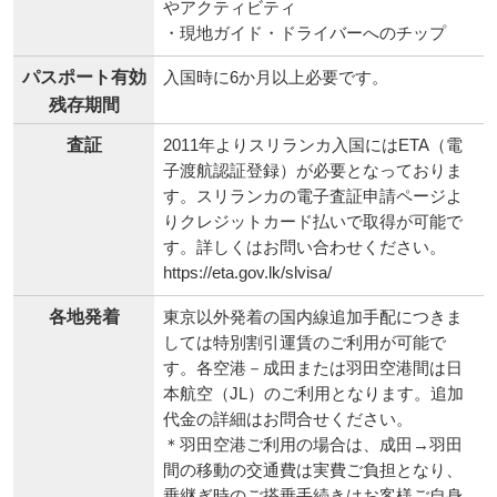
やアクティビティ
・現地ガイド・ドライバーへのチップ
パスポート有効
入国時に6か月以上必要です。
残存期間
査証
2011年よりスリランカ入国にはETA（電
子渡航認証登録）が必要となっておりま
す。スリランカの電子査証申請ページよ
りクレジットカード払いで取得が可能で
す。詳しくはお問い合わせください。
https://eta.gov.lk/slvisa/
各地発着
東京以外発着の国内線追加手配につきま
しては特別割引運賃のご利用が可能で
す。各空港－成田または羽田空港間は日
本航空（JL）のご利用となります。追加
代金の詳細はお問合せください。
＊羽田空港ご利用の場合は、成田→羽田
間の移動の交通費は実費ご負担となり、
乗継ぎ時のご搭乗手続きはお客様ご自身