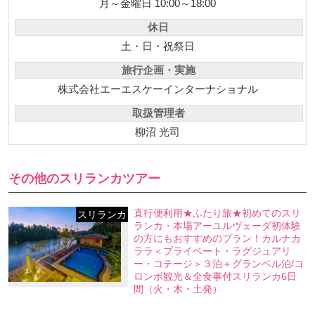
月～金曜日 10:00～18:00
休日
土・日・祝祭日
旅行企画・実施
株式会社エーエスケーインターナショナル
取扱管理者
柳沼 光司
その他のスリランカツアー
直行便利用★ふたり旅★初めてのスリ
スリランカ
ランカ・本場アーユルヴェーダ初体験
の方にもおすすめのプラン！カルナカ
ララ＜プライベート・ラグジュアリ
ー・コテージ＞３泊＋グランベル泊/コ
ロンボ観光＆全食事付スリランカ6日
間（火・木・土発）