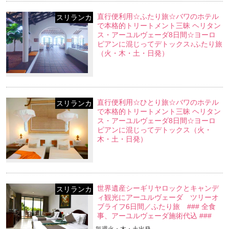
直行便利用☆ふたり旅☆バワのホテル
スリランカ
で本格的トリートメント三昧 ヘリタン
ス・アーユルヴェーダ8日間☆ヨーロ
ピアンに混じってデトックス♪ふたり旅
（火・木・土・日発）
直行便利用☆ひとり旅☆バワのホテル
スリランカ
で本格的トリートメント三昧 ヘリタン
ス・アーユルヴェーダ8日間☆ヨーロ
ピアンに混じってデトックス（火・
木・土・日発）
世界遺産シーギリヤロックとキャンデ
スリランカ
ィ観光にアーユルヴェーダ ツリーオ
ブライフ6日間／ふたり旅 ### 全食
事、アーユルヴェーダ施術代込 ###