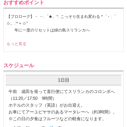
おすすめポイント
【プロローグ】・ ‥.゜★。°: こっそり生まれ変わる *゜・:゜
☆。:’* + ☆°
年に一度のリセットは緑の島スリランカへ
もっと見る
スケジュール
1日目
午前 成田を発って直行便にてスリランカのコロンボへ
（11:20／17:50 9時間）
ホテルのスタッフ（英語）がお出迎え。
お車にてアーユピヤサのあるマータレーへ（約3時間）。
※この日の夕食はフルーツなどの軽食になります。