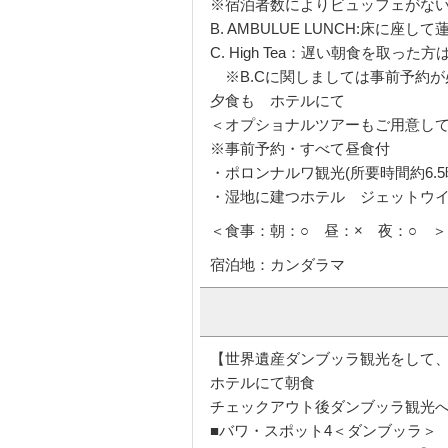
※宿泊者数によりビュッフェがな
B. AMBULUE LUNCH:床
C. High Tea：遅い朝食を取
※B.Cに関しましては事前予約が
夕食も ホテルにて
＜オプショナルツアーもご用意し
※事前予約・すべて昼食付
・ポロンナルワ観光(所要時間約6.
・湿地に建つホテル ジェットウイ
＜食事：朝：○ 昼：× 夜：○ ＞
宿泊地：カンダラマ
【世界遺産ダンブッラ観光をして
ホテルにて朝食
チェックアウト後ダンブッラ観光
■バワ・スポット4＜ダンブッラ＞