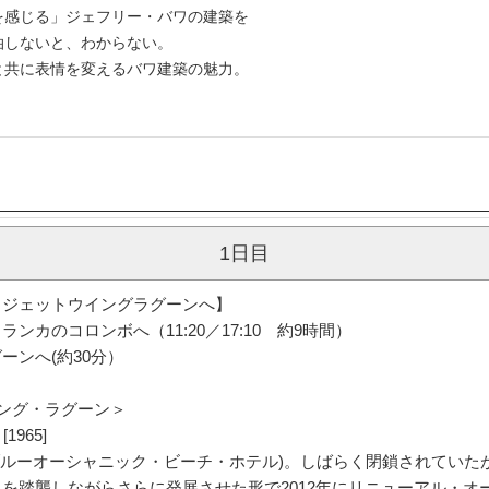
を感じる」ジェフリー・バワの建築を
泊しないと、わからない。
と共に表情を変えるバワ建築の魅力。
1日目
 ジェットウイングラグーンへ】
カのコロンボへ（11:20／17:10 約9時間）
ーンへ(約30分）
ング・ラグーン＞
1965]
旧ブルーオーシャニック・ビーチ・ホテル)。しばらく閉鎖されてい
を踏襲しながらさらに発展させた形で2012年にリニューアル・オ