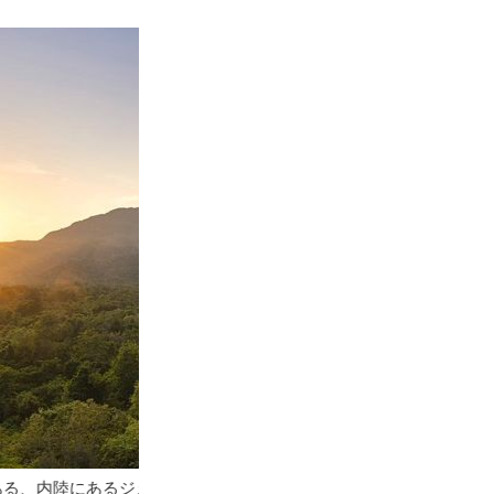
タンス・カンダラマ ホテル／
建物全体が蔦で