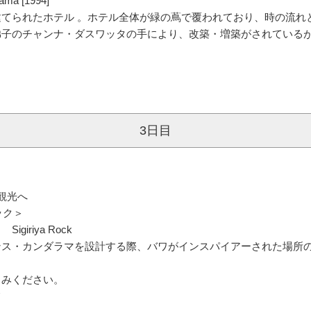
ma [1994]
てられたホテル 。ホテル全体が緑の蔦で覆われており、時の流れ
弟子のチャンナ・ダスワッタの手により、改築・増築がされている
3日目
観光へ
ック＞
iriya Rock
ンス・カンダラマを設計する際、バワがインスパイアーされた場所
しみください。
て