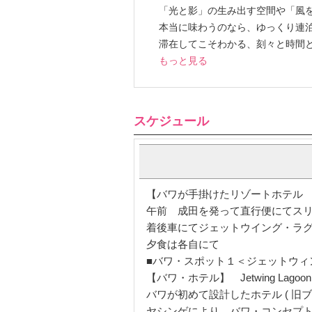
「光と影」の生み出す空間や「風
本当に味わうのなら、ゆっくり連
滞在してこそわかる、刻々と時間
もっと見る
スケジュール
【バワが手掛けたリゾートホテル
午前 成田を発って直行便にてスリラン
着後車にてジェットウイング・ラグ
夕食は各自にて
■バワ・スポット１＜ジェットウィ
【バワ・ホテル】 Jetwing Lagoon [
バワが初めて設計したホテル ( 
ヤシンゲにより、バワ・コンセプト