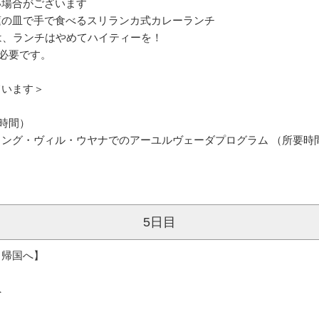
い場合がございます
に座して蓮の皿で手で食べるスリランカ式カレーランチ
った方は、ランチはやめてハイティーを！
必要です。
ています＞
5時間）
ング・ヴィル・ウヤナでのアーユルヴェーダプログラム （所要時間
5日目
、帰国へ】
へ