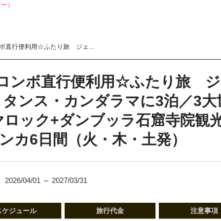
直行便利用☆ふたり旅 ジェ...
ロンボ直行便利用☆ふたり旅 
リタンス・カンダラマに3泊／3大
ヤロック+ダンブッラ石窟寺院観
ランカ6日間（火・木・土発）
2026/04/01 ～ 2027/03/31
スケジュール
旅行代金
注意事項