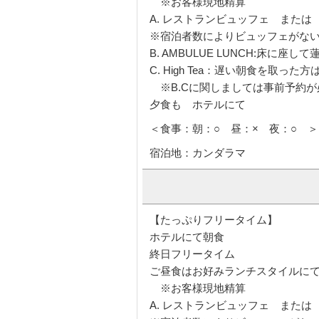
※お客様現地精算
A. レストランビュッフェ また
※宿泊者数によりビュッフェがな
B. AMBULUE LUNCH:床
C. High Tea：遅い朝食を取
※B.Cに関しましては事前予約が
夕食も ホテルにて
＜食事：朝：○ 昼：× 夜：○ ＞
宿泊地：カンダラマ
【たっぷりフリータイム】
ホテルにて朝食
終日フリータイム
ご昼食はお好みランチスタイルに
※お客様現地精算
A. レストランビュッフェ また