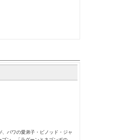
たが、バワの愛弟子・ビノッド・ジャ
ープン。「ラグーンとネゴンボの