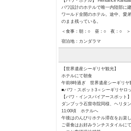
【バワ・ホテル】 Heritance Kandala
バワ設計のホテルで唯一内陸部に建
ワールド全開のホテル。途中、愛
のまま残っている。
＜食事：朝：○ 昼：○ 夜：○ ＞
宿泊地：カンダラマ
【世界遺産シーギリヤ観光】
ホテルにて朝食
午前8時過ぎ 世界遺産シーギリヤ
■バワ・スポット3＜シーギリヤロ
【バワ・インスパイアースポット】 Sig
ダンブッラ石窟寺院同様、ヘリタ
11:00頃 ホテルへ
午後はのんびりホテル滞在をお楽
ご昼食はお好みランチスタイルに