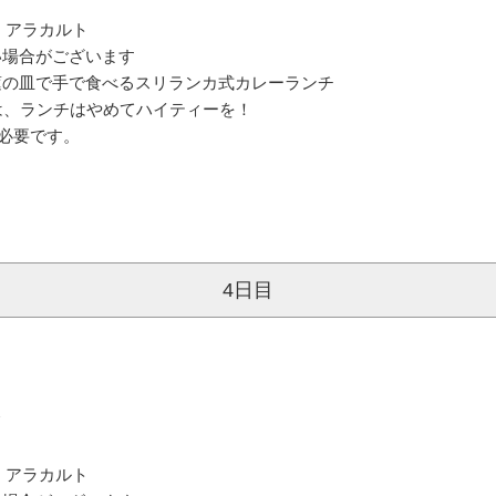
は アラカルト
い場合がございます
に座して蓮の皿で手で食べるスリランカ式カレーランチ
った方は、ランチはやめてハイティーを！
必要です。
4日目
て
は アラカルト