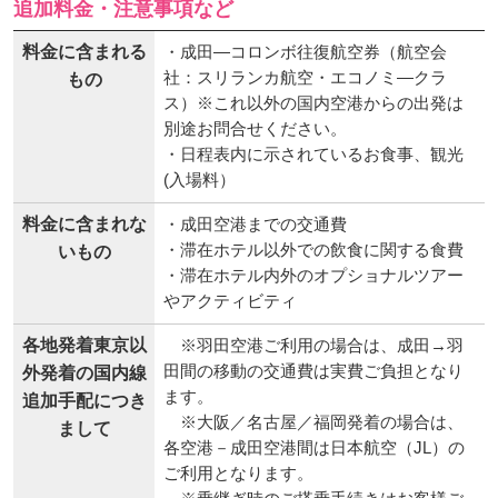
追加料金・注意事項など
料金に含まれる
・成田―コロンボ往復航空券（航空会
社：スリランカ航空・エコノミ―クラ
もの
ス）※これ以外の国内空港からの出発は
別途お問合せください。
・日程表内に示されているお食事、観光
(入場料）
料金に含まれな
・成田空港までの交通費
・滞在ホテル以外での飲食に関する食費
いもの
・滞在ホテル内外のオプショナルツアー
やアクティビティ
各地発着東京以
※羽田空港ご利用の場合は、成田→羽
田間の移動の交通費は実費ご負担となり
外発着の国内線
ます。
追加手配につき
※大阪／名古屋／福岡発着の場合は、
まして
各空港－成田空港間は日本航空（JL）の
ご利用となります。