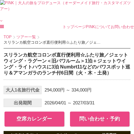
トップページ
PINKについて
お問い合わせ
TOP
ツアー一覧
スリランカ航空コロンボ直行便利用☆ふたり旅／ジェ...
スリランカ航空コロンボ直行便利用☆ふたり旅／ジェット
ウィング・ラグーン＜旧バワルーム＞1泊＋ジェットウイ
ング・ライトハウスに3泊 Numbrt11などのバワスポット巡
り＆アマンガラのランチ付6日間（火・木・土発）
大人1名旅行代金
294,000円 ～ 334,000円
出発期間
2026/04/01 ～ 2027/03/31
空席カレンダー
問い合わせ・予約