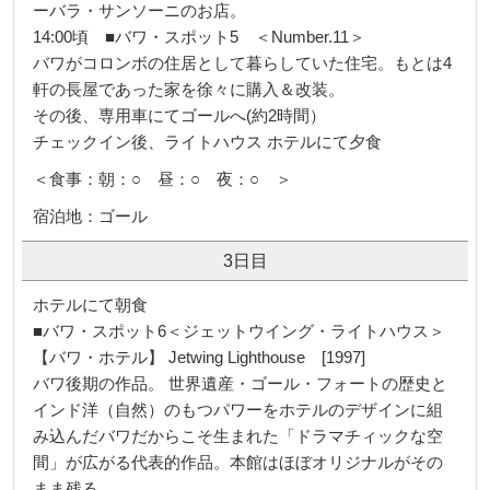
ーバラ・サンソーニのお店。
14:00頃 ■バワ・スポット5 ＜Number.11＞
バワがコロンボの住居として暮らしていた住宅。もとは4
軒の長屋であった家を徐々に購入＆改装。
その後、専用車にてゴールへ(約2時間）
チェックイン後、ライトハウス ホテルにて夕食
＜食事：朝：○ 昼：○ 夜：○ ＞
宿泊地：ゴール
3日目
ホテルにて朝食
■バワ・スポット6＜ジェットウイング・ライトハウス＞
【バワ・ホテル】 Jetwing Lighthouse [1997]
バワ後期の作品。 世界遺産・ゴール・フォートの歴史と
インド洋（自然）のもつパワーをホテルのデザインに組
み込んだバワだからこそ生まれた「ドラマチィックな空
間」が広がる代表的作品。本館はほぼオリジナルがその
まま残る。