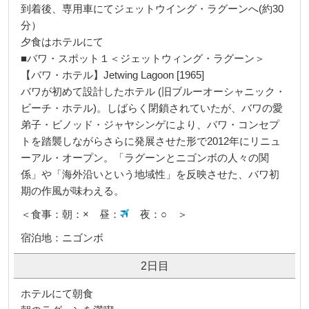
到着後、専用車にてジェットウイング・ラグーンへ(約30
分）
夕食はホテルにて
■バワ・スポット１＜ジェットウィング・ラグーン＞
【バワ・ホテル】Jetwing Lagoon [1965]
バワが初めて設計したホテル (旧ブルーオーシャニック・
ビーチ・ホテル)。しばらく閉鎖されていたが、バワの愛
弟子・ビノッド・ジャヤシンゲにより、バワ・コンセプ
トを踏襲しながらさらに発展させた形で2012年にリニュ
ーアル・オープン。「ラグーンとニゴンボの人々の関
係」や「海外沿いという地域性」を反映させた、バワ初
期の作風が味わえる。
＜食事：朝：× 昼：
夜：○ ＞
宿泊地：ニゴンボ
2日目
ホテルにて朝食