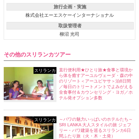
旅行企画・実施
株式会社エーエスケーインターナショナル
取扱管理者
柳沼 光司
その他のスリランカツアー
直行便利用★ひとり旅★食事と環境か
スリランカ
ら体を癒すアーユルヴェーダ・森の中
のリゾート＜アーユピヤサ＞泊8日間
／毎日のトリートメントでよみがえる
全食事付＆カウンセリング・ヨガ／ホ
テル発オプション多数
～バワの魅力いっぱいのホテルたち～
スリランカ
SRI LANKA 大人スタイルの旅 ジェフ
リー・バワ建築を巡るスリランカ6日
間ふたり旅（火・木・土発）