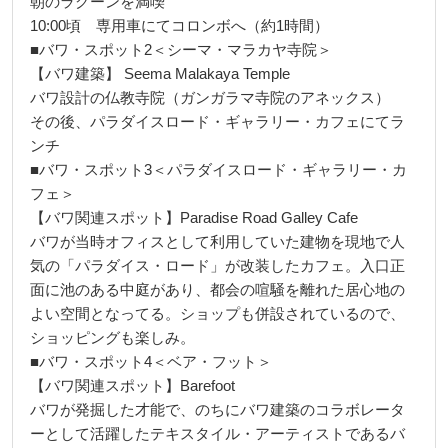
朝のラグーンを満喫
10:00頃 専用車にてコロンボへ（約1時間）
■バワ・スポット2＜シーマ・マラカヤ寺院＞
【バワ建築】 Seema Malakaya Temple
バワ設計の仏教寺院（ガンガラマ寺院のアネックス）
その後、パラダイスロード・ギャラリー・カフェにてラ
ンチ
■バワ・スポット3＜パラダイスロード・ギャラリー・カ
フェ＞
【バワ関連スポット】Paradise Road Galley Cafe
バワが当時オフィスとして利用していた建物を現地で人
気の「パラダイス・ロード」が改装したカフェ。入口正
面に池のある中庭があり、都会の喧騒を離れた居心地の
よい空間となってる。ショップも併設されているので、
ショッピングも楽しみ。
■バワ・スポット4＜ベア・フット＞
【バワ関連スポット】Barefoot
バワが発掘した才能で、のちにバワ建築のコラボレータ
ーとして活躍したテキスタイル・アーティストであるバ