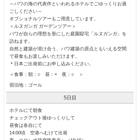
～バワの海の代表作といわれるホテルでごゆっくりお過
ごしください～
オプショナルツアーもご用意しています。
＜ルヌガンガ ガーデンツアー＞
バワが自らの理想を形にした庭園邸宅「ルヌガンガ」を
訪ねます。
自然と建築が溶け合う、バワ建築の原点ともいえる空間
で昼食もお楽しみいただけます。
＊日本ご出発前にお申し込みください。
＜食事：朝：○ 昼：× 夜：○ ＞
宿泊地：ゴール
5日目
ホテルにて朝食
チェックアウト後ゆっくりして
昼食は各自にて
14:00頃 空港へむけて出発