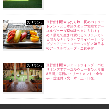
直行便利用★ふたり旅 長めのトリー
スリランカ
トメントと日本語スタッフ常駐でアー
ユルヴェーダ初体験の方にもおすす
め！最短で生まれ変わるスリランカ6
日間カルナカララ＜プライベート・ラ
グジュアリー・コテージ＞泊／毎日本
格アーユルヴェーダ・全食事付
直行便利用★ジェットウイング・パビ
スリランカ
リオンズでアーユルヴェーダひとり旅
8日間／毎日のトリートメント・全食
事・送迎付（火・木・土・日発）
PINK｜大人の旅をプロデュース（オーダーメイド旅行・カスタマイズツア