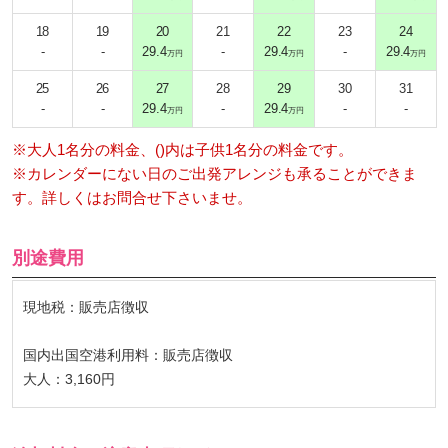
18
19
20
21
22
23
24
-
-
29.4
-
29.4
-
29.4
万円
万円
万円
25
26
27
28
29
30
31
-
-
29.4
-
29.4
-
-
万円
万円
※大人1名分の料金、()内は子供1名分の料金です。
※カレンダーにない日のご出発アレンジも承ることができま
す。詳しくはお問合せ下さいませ。
別途費用
現地税：販売店徴収
国内出国空港利用料：販売店徴収
大人：3,160円