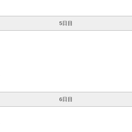
の原点ともいえる空間で昼食もお楽しみいただけます。
さい。
5日目
）
＞
6日目