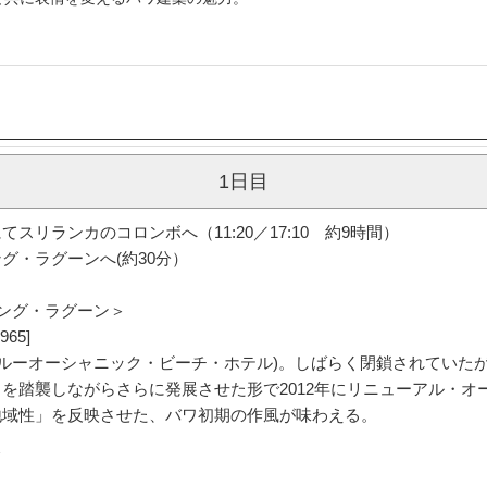
を感じる」ジェフリー・バワの建築を
泊しないと、わからない。
と共に表情を変えるバワ建築の魅力。
1日目
リランカのコロンボへ（11:20／17:10 約9時間）
グ・ラグーンへ(約30分）
ング・ラグーン＞
965]
ブルーオーシャニック・ビーチ・ホテル)。しばらく閉鎖されていた
を踏襲しながらさらに発展させた形で2012年にリニューアル・オ
地域性」を反映させた、バワ初期の作風が味わえる。