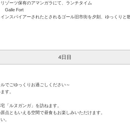
にて昼食
A
ンリゾーツ保有のアマンガラにて、ランチタイム
le Fort
、インスパイアーされたとされるゴール旧市街を夕刻、ゆっくりと
4日目
テルでごゆっくりお過ごしください～
います。
邸宅「ルヌガンガ」を訪ねます。