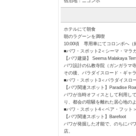
＜食事：朝：× 昼：
夜：○ 
宿泊地：ニゴンボ
ホテルにて朝食
朝のラグーンを満喫
10:00頃 専用車にてコロンボへ（
■バワ・スポット2＜シーマ・マラ
【バワ建築】 Seema Malakaya Tem
バワ設計の仏教寺院（ガンガラマ
その後、パラダイスロード・ギャ
■バワ・スポット3＜パラダイスロ
【バワ関連スポット】Paradise Road G
バワが当時オフィスとして利用し
り、都会の喧騒を離れた居心地の
■バワ・スポット4＜ベア・フット