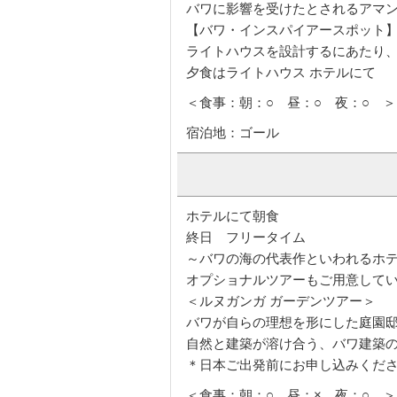
フォート内のホテル アマンガラ
■バワ・スポット7＜アマンガラ＞
【バワ関連スポット】AMANGALL
バワに影響を受けたとされるアマ
【バワ・インスパイアースポット】 Gal
ライトハウスを設計するにあたり
夕食はライトハウス ホテルにて
＜食事：朝：○ 昼：○ 夜：○ ＞
宿泊地：ゴール
ホテルにて朝食
終日 フリータイム
～バワの海の代表作といわれるホ
オプショナルツアーもご用意して
＜ルヌガンガ ガーデンツアー＞
バワが自らの理想を形にした庭園