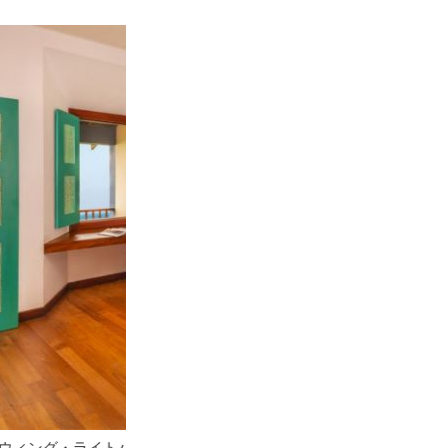
全体が船の形をし
／一例