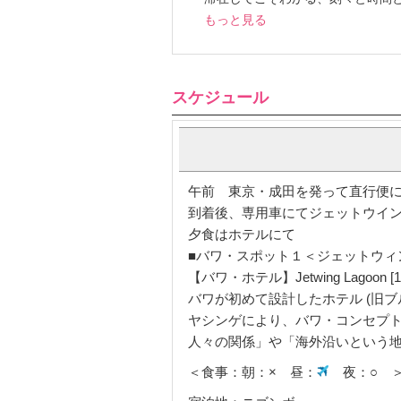
「光と影」の生み出す空間や「風
本当に味わうのなら、ゆっくり連
滞在してこそわかる、刻々と時間
もっと見る
スケジュール
午前 東京・成田を発って直行便にてス
到着後、専用車にてジェットウイン
夕食はホテルにて
■バワ・スポット１＜ジェットウィ
【バワ・ホテル】Jetwing Lagoon [1
バワが初めて設計したホテル (旧
ヤシンゲにより、バワ・コンセプト
人々の関係」や「海外沿いという