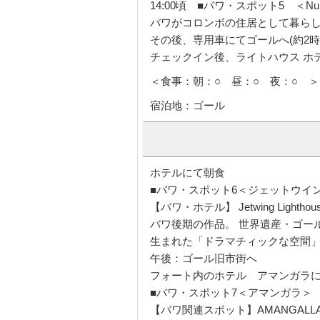
【バワ関連スポット】Barefoot
バワが発掘した才能で、のちにバ
店。
14:00頃 ■バワ・スポット5 ＜Num
バワがコロンボの住居として暮らし
その後、専用車にてゴールへ(約2
チェックイン後、ライトハウス ホ
＜食事：朝：○ 昼：○ 夜：○ ＞
宿泊地：ゴール
ホテルにて朝食
■バワ・スポット6＜ジェットウイ
【バワ・ホテル】 Jetwing Lighthous
バワ後期の作品。 世界遺産・ゴー
生まれた「ドラマチィックな空間
午後：ゴール旧市街へ