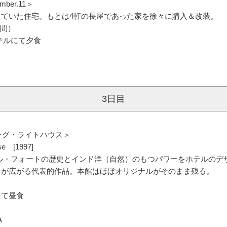
ワ建築のコラボレーターとして活躍したテキスタイル・アーティス
ber.11＞
ていた住宅。もとは4軒の長屋であった家を徐々に購入＆改装。
時間）
テルにて夕食
3日目
ング・ライトハウス＞
e [1997]
ル・フォートの歴史とインド洋（自然）のもつパワーをホテルのデ
」が広がる代表的作品。本館はほぼオリジナルがそのまま残る。