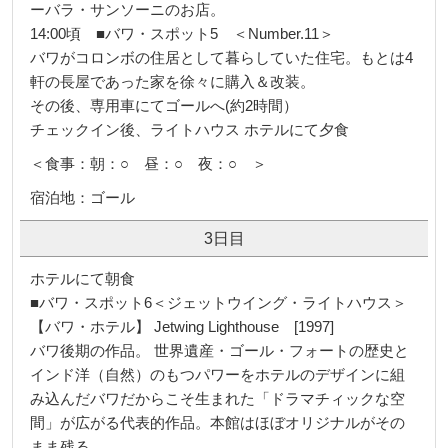
ーバラ・サンソーニのお店。
14:00頃 ■バワ・スポット5 ＜Number.11＞
バワがコロンボの住居として暮らしていた住宅。もとは4
軒の長屋であった家を徐々に購入＆改装。
その後、専用車にてゴールへ(約2時間）
チェックイン後、ライトハウス ホテルにて夕食
＜食事：朝：○ 昼：○ 夜：○ ＞
宿泊地：ゴール
3日目
ホテルにて朝食
■バワ・スポット6＜ジェットウイング・ライトハウス＞
【バワ・ホテル】 Jetwing Lighthouse [1997]
バワ後期の作品。 世界遺産・ゴール・フォートの歴史と
インド洋（自然）のもつパワーをホテルのデザインに組
み込んだバワだからこそ生まれた「ドラマチィックな空
間」が広がる代表的作品。本館はほぼオリジナルがその
まま残る。