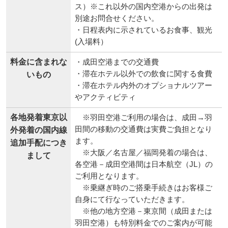
ス）※これ以外の国内空港からの出発は
別途お問合せください。
・日程表内に示されているお食事、観光
(入場料）
料金に含まれな
・成田空港までの交通費
・滞在ホテル以外での飲食に関する食費
いもの
・滞在ホテル内外のオプショナルツアー
やアクティビティ
各地発着東京以
※羽田空港ご利用の場合は、成田→羽
田間の移動の交通費は実費ご負担となり
外発着の国内線
ます。
追加手配につき
※大阪／名古屋／福岡発着の場合は、
まして
各空港－成田空港間は日本航空（JL）の
ご利用となります。
※乗継ぎ時のご搭乗手続きはお客様ご
自身にて行なっていただきます。
※他の地方空港－東京間（成田または
羽田空港）も特別料金でのご案内が可能