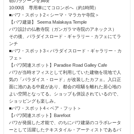
朝のラグーンを満喫
10:00頃 専用車にてコロンボへ（約1時間）
■バワ・スポット2＜シーマ・マラカヤ寺院＞
【バワ建築】 Seema Malakaya Temple
バワ設計の仏教寺院（ガンガラマ寺院のアネックス）
その後、パラダイスロード・ギャラリー・カフェにてラ
ンチ
■バワ・スポット3＜パラダイスロード・ギャラリー・カ
フェ＞
【バワ関連スポット】Paradise Road Galley Cafe
バワが当時オフィスとして利用していた建物を現地で人
気の「パラダイス・ロード」が改装したカフェ。入口正
面に池のある中庭があり、都会の喧騒を離れた居心地の
よい空間となってる。ショップも併設されているので、
ショッピングも楽しみ。
■バワ・スポット4＜ベア・フット＞
【バワ関連スポット】Barefoot
バワが発掘した才能で、のちにバワ建築のコラボレータ
ーとして活躍したテキスタイル・アーティストであるバ