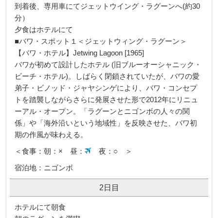
到着後、専用車にてジェットウイング・ラグーンへ(約30
分）
夕食はホテルにて
■バワ・スポット１＜ジェットウィング・ラグーン＞
【バワ・ホテル】Jetwing Lagoon [1965]
バワが初めて設計したホテル (旧ブルーオーシャニック・
ビーチ・ホテル)。しばらく閉鎖されていたが、バワの愛
弟子・ビノッド・ジャヤシンゲにより、バワ・コンセプ
トを踏襲しながらさらに発展させた形で2012年にリニュ
ーアル・オープン。「ラグーンとニゴンボの人々の関
係」や「海外沿いという地域性」を反映させた、バワ初
期の作風が味わえる。
＜食事：朝：× 昼：
夜：○ ＞
宿泊地：ニゴンボ
2日目
ホテルにて朝食