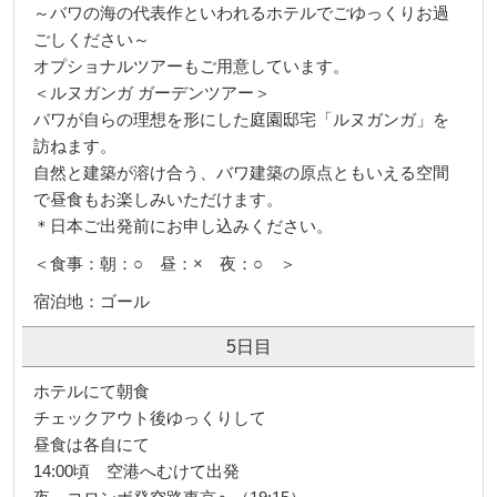
～バワの海の代表作といわれるホテルでごゆっくりお過
ごしください～
オプショナルツアーもご用意しています。
＜ルヌガンガ ガーデンツアー＞
バワが自らの理想を形にした庭園邸宅「ルヌガンガ」を
訪ねます。
自然と建築が溶け合う、バワ建築の原点ともいえる空間
で昼食もお楽しみいただけます。
＊日本ご出発前にお申し込みください。
＜食事：朝：○ 昼：× 夜：○ ＞
宿泊地：ゴール
5日目
ホテルにて朝食
チェックアウト後ゆっくりして
昼食は各自にて
14:00頃 空港へむけて出発