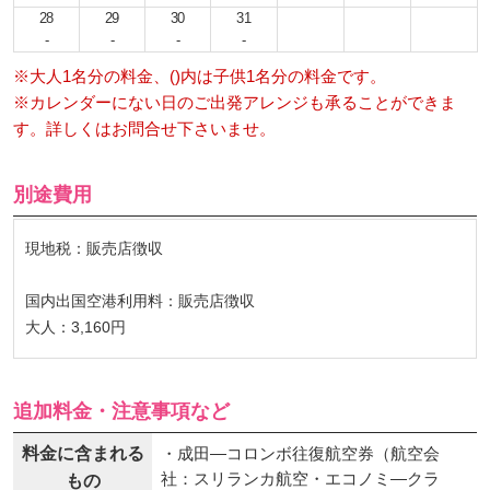
28
29
30
31
-
-
-
-
※大人1名分の料金、()内は子供1名分の料金です。
※カレンダーにない日のご出発アレンジも承ることができま
す。詳しくはお問合せ下さいませ。
別途費用
現地税：販売店徴収
国内出国空港利用料：販売店徴収
大人：3,160円
追加料金・注意事項など
料金に含まれる
・成田―コロンボ往復航空券（航空会
社：スリランカ航空・エコノミ―クラ
もの