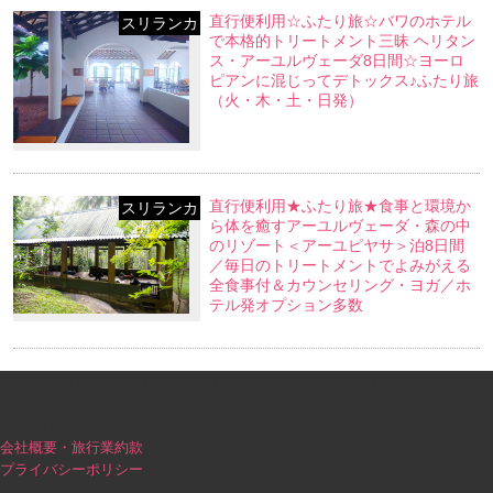
直行便利用☆ふたり旅☆バワのホテル
スリランカ
で本格的トリートメント三昧 ヘリタン
ス・アーユルヴェーダ8日間☆ヨーロ
ピアンに混じってデトックス♪ふたり旅
（火・木・土・日発）
直行便利用★ふたり旅★食事と環境か
スリランカ
ら体を癒すアーユルヴェーダ・森の中
のリゾート＜アーユピヤサ＞泊8日間
／毎日のトリートメントでよみがえる
全食事付＆カウンセリング・ヨガ／ホ
テル発オプション多数
PINK｜大人の旅をプロデュース（オーダーメイド旅行・カスタマイズツア
ー）
PINK（会社名：アスパック企業株式会社）
会社概要・旅行業約款
プライバシーポリシー
ブログコンテンツ