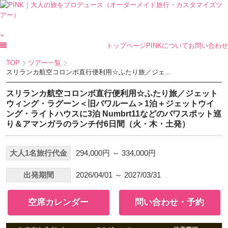
トップページ
PINKについて
お問い合わせ
TOP
ツアー一覧
スリランカ航空コロンボ直行便利用☆ふたり旅／ジェ...
スリランカ航空コロンボ直行便利用☆ふたり旅／ジェット
ウィング・ラグーン＜旧バワルーム＞1泊＋ジェットウイ
ング・ライトハウスに3泊 Numbrt11などのバワスポット巡
り＆アマンガラのランチ付6日間（火・木・土発）
大人1名旅行代金
294,000円 ～ 334,000円
出発期間
2026/04/01 ～ 2027/03/31
空席カレンダー
問い合わせ・予約