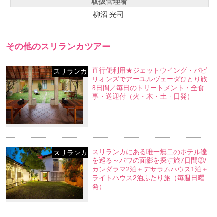
取扱管理者
柳沼 光司
その他のスリランカツアー
直行便利用★ジェットウイング・パビ
スリランカ
リオンズでアーユルヴェーダひとり旅
8日間／毎日のトリートメント・全食
事・送迎付（火・木・土・日発）
スリランカにある唯一無二のホテル達
スリランカ
を巡る～バワの面影を探す旅7日間②/
カンダラマ2泊＋デサラムハウス1泊＋
ライトハウス2泊ふたり旅（毎週日曜
発）