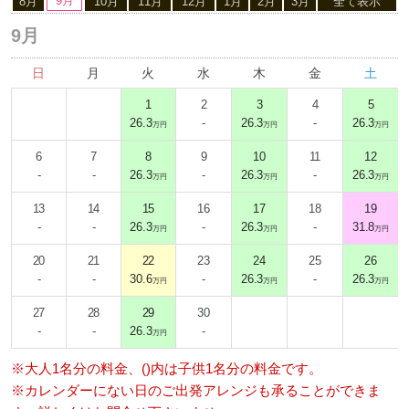
9月
8月
10月
11月
12月
1月
2月
3月
全て表示
9月
日
月
火
水
木
金
土
1
2
3
4
5
26.3
-
26.3
-
26.3
万円
万円
万円
6
7
8
9
10
11
12
-
-
26.3
-
26.3
-
26.3
万円
万円
万円
13
14
15
16
17
18
19
-
-
26.3
-
26.3
-
31.8
万円
万円
万円
20
21
22
23
24
25
26
-
-
30.6
-
26.3
-
26.3
万円
万円
万円
27
28
29
30
-
-
26.3
-
万円
※大人1名分の料金、()内は子供1名分の料金です。
※カレンダーにない日のご出発アレンジも承ることができま