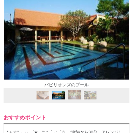
パビリオンズのプール
おすすめポイント
* + ☆°・ ‥.゜★。°: *゜・:゜☆。:’空港から30分。アレンジし