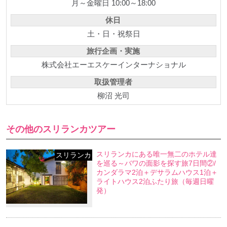
月～金曜日 10:00～18:00
休日
土・日・祝祭日
旅行企画・実施
株式会社エーエスケーインターナショナル
取扱管理者
柳沼 光司
その他のスリランカツアー
スリランカにある唯一無二のホテル達
スリランカ
を巡る～バワの面影を探す旅7日間②/
カンダラマ2泊＋デサラムハウス1泊＋
ライトハウス2泊ふたり旅（毎週日曜
発）