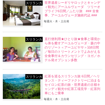
世界遺産シーギリヤロックとキャンデ
スリランカ
ィ観光にアーユルヴェーダ ツリーオ
ブライフ6日間／ふたり旅 ### 全食
事、アーユルヴェーダ施術代込 ###
毎週火・木・土出発
直行便利用★ひとり旅★食事と環境か
スリランカ
ら体を癒すアーユルヴェーダ・森の中
のリゾート＜アーユピヤサ＞泊8日間
／毎日のトリートメントでよみがえる
全食事付＆カウンセリング・ヨガ／ホ
テル発オプション多数
紅茶を巡るスリランカ旅 6日間／ヘリ
スリランカ
タンス・ティーファクトリーに泊まる
セイロン紅茶の旅・世界遺産の古都キ
ャンディ観光や紅茶工場見学・紅茶列
車にもご乗車
毎週火・木・土出発