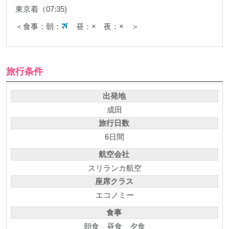
東京着（07:35)
＜食事：朝：
昼：× 夜：× ＞
旅行条件
出発地
成田
旅行日数
6日間
航空会社
スリランカ航空
座席クラス
エコノミー
食事
朝食
昼食
夕食