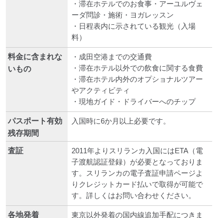
・滞在ホテルでのお食事・アーユルヴェ
ーダ問診・施術・ヨガレッスン
・日程表内に示されている観光（入場
料）
料金に含まれな
・成田空港までの交通費
・滞在ホテル以外での飲食に関する食費
いもの
・滞在ホテル内外のオプショナルツアー
やアクティビティ
・現地ガイド・ドライバーへのチップ
パスポート有効
入国時に6か月以上必要です。
残存期間
査証
2011年よりスリランカ入国にはETA（電
子渡航認証登録）が必要となっておりま
す。スリランカの電子査証申請ページよ
りクレジットカード払いで取得が可能で
す。詳しくはお問い合わせください。
各地発着
東京以外発着の国内線追加手配につきま