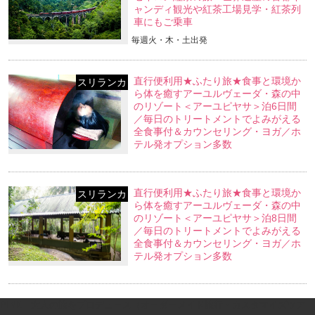
ャンディ観光や紅茶工場見学・紅茶列
車にもご乗車
毎週火・木・土出発
直行便利用★ふたり旅★食事と環境か
スリランカ
ら体を癒すアーユルヴェーダ・森の中
のリゾート＜アーユピヤサ＞泊6日間
／毎日のトリートメントでよみがえる
全食事付＆カウンセリング・ヨガ／ホ
テル発オプション多数
直行便利用★ふたり旅★食事と環境か
スリランカ
ら体を癒すアーユルヴェーダ・森の中
のリゾート＜アーユピヤサ＞泊8日間
／毎日のトリートメントでよみがえる
全食事付＆カウンセリング・ヨガ／ホ
テル発オプション多数
PINK｜大人の旅をプロデュース（オーダーメイド旅行・カスタマイズツア