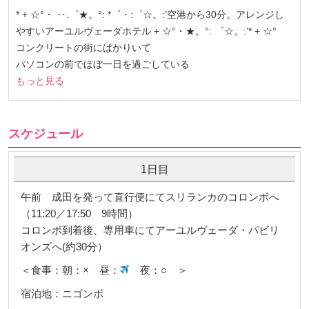
* + ☆°・ ‥.゜★。°: *゜・:゜☆。:’空港から30分。アレンジし
やすいアーユルヴェーダホテル + ☆°・★。°: ゜☆。:’* + ☆°
コンクリートの街にばかりいて
パソコンの前でほぼ一日を過ごしている
もっと見る
スケジュール
1日目
午前 成田を発って直行便にてスリランカのコロンボへ
（11:20／17:50 9時間）
コロンボ到着後、専用車にてアーユルヴェーダ・パビリ
オンズへ(約30分）
＜食事：朝：× 昼：
夜：○ ＞
宿泊地：ニゴンボ