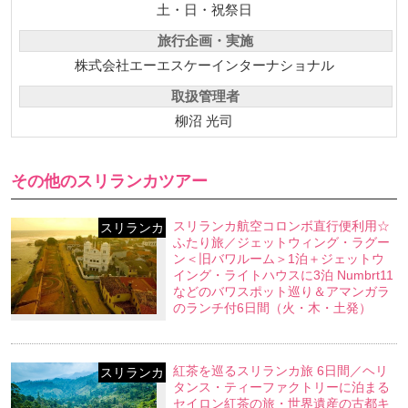
土・日・祝祭日
旅行企画・実施
株式会社エーエスケーインターナショナル
取扱管理者
柳沼 光司
その他のスリランカツアー
スリランカ航空コロンボ直行便利用☆
スリランカ
ふたり旅／ジェットウィング・ラグー
ン＜旧バワルーム＞1泊＋ジェットウ
イング・ライトハウスに3泊 Numbrt11
などのバワスポット巡り＆アマンガラ
のランチ付6日間（火・木・土発）
紅茶を巡るスリランカ旅 6日間／ヘリ
スリランカ
タンス・ティーファクトリーに泊まる
セイロン紅茶の旅・世界遺産の古都キ