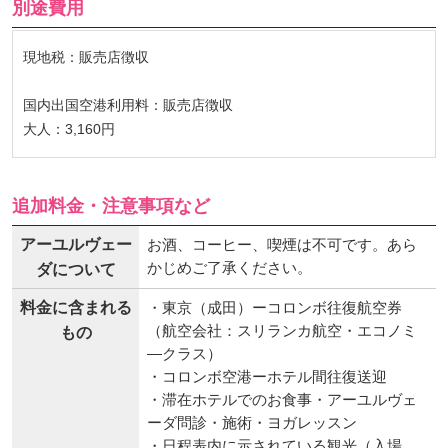
別途費用
現地税：販売店徴収
国内出国空港利用料：販売店徴収
大人：3,160円
追加料金・注意事項など
アーユルヴェー
お酒、コーヒー、喫煙は不可です。あら
かじめご了承ください。
ダについて
料金に含まれる
・東京（成田）ーコロンボ往復航空券
（航空会社：スリランカ航空・エコノミ
もの
―クラス）
・コロンボ空港ーホテル間往復送迎
・滞在ホテルでのお食事・アーユルヴェ
ーダ問診・施術・ヨガレッスン
・日程表内に示されている観光（入場