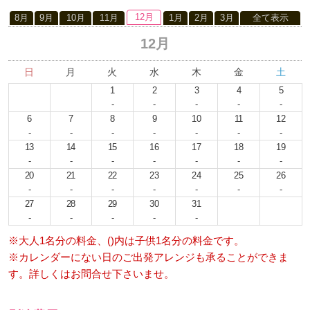
12月
8月
9月
10月
11月
1月
2月
3月
全て表示
12月
日
月
火
水
木
金
土
1
2
3
4
5
-
-
-
-
-
6
7
8
9
10
11
12
-
-
-
-
-
-
-
13
14
15
16
17
18
19
-
-
-
-
-
-
-
20
21
22
23
24
25
26
-
-
-
-
-
-
-
27
28
29
30
31
-
-
-
-
-
※大人1名分の料金、()内は子供1名分の料金です。
※カレンダーにない日のご出発アレンジも承ることができま
す。詳しくはお問合せ下さいませ。