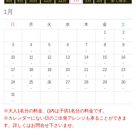
1月
8月
9月
10月
11月
12月
2月
3月
全て表示
1月
日
月
火
水
木
金
土
1
2
-
-
3
4
5
6
7
8
9
-
-
-
-
-
-
-
10
11
12
13
14
15
16
-
-
-
-
-
-
-
17
18
19
20
21
22
23
-
-
-
-
-
-
-
24
25
26
27
28
29
30
-
-
-
-
-
-
-
31
-
※大人1名分の料金、()内は子供1名分の料金です。
※カレンダーにない日のご出発アレンジも承ることができま
す。詳しくはお問合せ下さいませ。