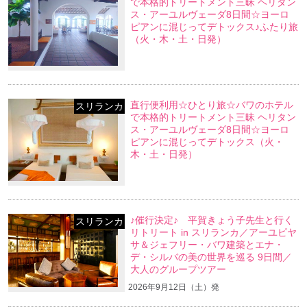
で本格的トリートメント三昧 ヘリタン
ス・アーユルヴェーダ8日間☆ヨーロ
ピアンに混じってデトックス♪ふたり旅
（火・木・土・日発）
直行便利用☆ひとり旅☆バワのホテル
スリランカ
で本格的トリートメント三昧 ヘリタン
ス・アーユルヴェーダ8日間☆ヨーロ
ピアンに混じってデトックス（火・
木・土・日発）
♪催行決定♪ 平賀きょう子先生と行く
スリランカ
リトリート in スリランカ／アーユピヤ
サ＆ジェフリー・バワ建築とエナ・
デ・シルバの美の世界を巡る 9日間／
大人のグループツアー
2026年9月12日（土）発