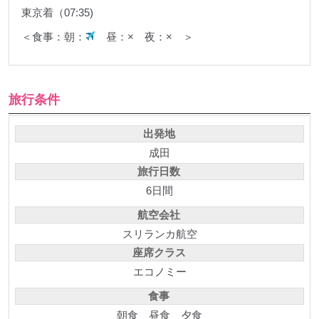
東京着（07:35)
＜食事：朝：
昼：× 夜：× ＞
旅行条件
出発地
成田
旅行日数
6日間
航空会社
スリランカ航空
座席クラス
エコノミー
食事
朝食
昼食
夕食