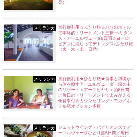
発）
直行便利用☆ふたり旅☆バワのホテル
スリランカ
で本格的トリートメント三昧 ヘリタン
ス・アーユルヴェーダ8日間☆ヨーロ
ピアンに混じってデトックス♪ふたり旅
（火・木・土・日発）
直行便利用★ひとり旅★食事と環境か
スリランカ
ら体を癒すアーユルヴェーダ・森の中
のリゾート＜アーユピヤサ＞泊8日間
／毎日のトリートメントでよみがえる
全食事付＆カウンセリング・ヨガ／ホ
テル発オプション多数
ジェットウイング・パビリオンズでア
スリランカ
ーユルヴェーダひとり旅6日間／毎日