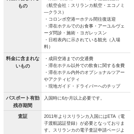
（航空会社：スリランカ航空・エコノミ
もの
―クラス）
・コロンボ空港ーホテル間往復送迎
・滞在ホテルでのお食事・アーユルヴェ
ーダ問診・施術・ヨガレッスン
・日程表内に示されている観光（入場
料）
料金に含まれな
・成田空港までの交通費
・滞在ホテル以外での飲食に関する食費
いもの
・滞在ホテル内外のオプショナルツアー
やアクティビティ
・現地ガイド・ドライバーへのチップ
パスポート有効
入国時に6か月以上必要です。
残存期間
査証
2011年よりスリランカ入国にはETA（電
子渡航認証登録）が必要となっておりま
す。スリランカの電子査証申請ページよ