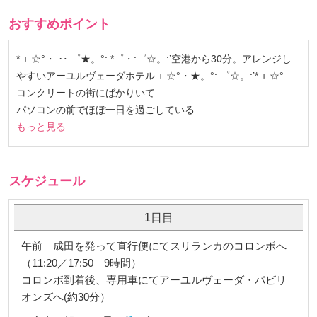
おすすめポイント
* + ☆°・ ‥.゜★。°: *゜・:゜☆。:’空港から30分。アレンジし
やすいアーユルヴェーダホテル + ☆°・★。°: ゜☆。:’* + ☆°
コンクリートの街にばかりいて
パソコンの前でほぼ一日を過ごしている
もっと見る
スケジュール
1日目
午前 成田を発って直行便にてスリランカのコロンボへ
（11:20／17:50 9時間）
コロンボ到着後、専用車にてアーユルヴェーダ・パビリ
オンズへ(約30分）