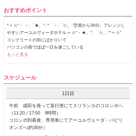
おすすめポイント
* + ☆°・ ‥.゜★。°: *゜・:゜☆。:’空港から30分。アレンジし
やすいアーユルヴェーダホテル + ☆°・★。°: ゜☆。:’* + ☆°
コンクリートの街にばかりいて
パソコンの前でほぼ一日を過ごしている
もっと見る
スケジュール
1日目
午前 成田を発って直行便にてスリランカのコロンボへ
（11:20／17:50 9時間）
コロンボ到着後、専用車にてアーユルヴェーダ・パビリ
オンズへ(約30分）