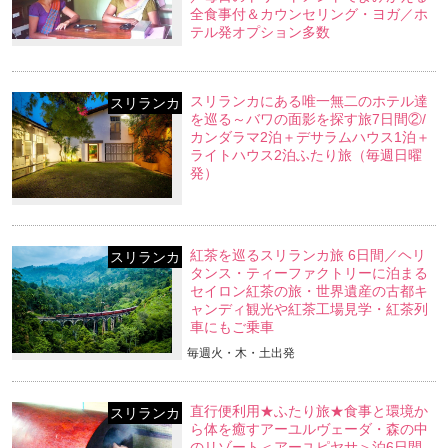
全食事付＆カウンセリング・ヨガ／ホ
テル発オプション多数
スリランカにある唯一無二のホテル達
スリランカ
を巡る～バワの面影を探す旅7日間②/
カンダラマ2泊＋デサラムハウス1泊＋
ライトハウス2泊ふたり旅（毎週日曜
発）
紅茶を巡るスリランカ旅 6日間／ヘリ
スリランカ
タンス・ティーファクトリーに泊まる
セイロン紅茶の旅・世界遺産の古都キ
ャンディ観光や紅茶工場見学・紅茶列
車にもご乗車
毎週火・木・土出発
直行便利用★ふたり旅★食事と環境か
スリランカ
ら体を癒すアーユルヴェーダ・森の中
のリゾート＜アーユピヤサ＞泊6日間