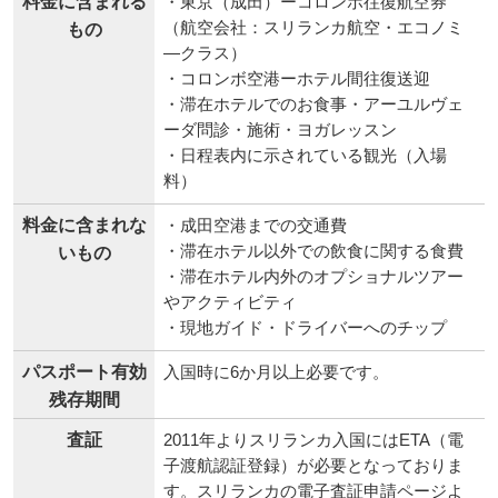
料金に含まれる
・東京（成田）ーコロンボ往復航空券
（航空会社：スリランカ航空・エコノミ
もの
―クラス）
・コロンボ空港ーホテル間往復送迎
・滞在ホテルでのお食事・アーユルヴェ
ーダ問診・施術・ヨガレッスン
・日程表内に示されている観光（入場
料）
料金に含まれな
・成田空港までの交通費
・滞在ホテル以外での飲食に関する食費
いもの
・滞在ホテル内外のオプショナルツアー
やアクティビティ
・現地ガイド・ドライバーへのチップ
パスポート有効
入国時に6か月以上必要です。
残存期間
査証
2011年よりスリランカ入国にはETA（電
子渡航認証登録）が必要となっておりま
す。スリランカの電子査証申請ページよ