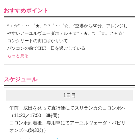
おすすめポイント
* + ☆°・ ‥.゜★。°: *゜・:゜☆。:’空港から30分。アレンジし
やすいアーユルヴェーダホテル + ☆°・★。°: ゜☆。:’* + ☆°
コンクリートの街にばかりいて
パソコンの前でほぼ一日を過ごしている
もっと見る
スケジュール
1日目
午前 成田を発って直行便にてスリランカのコロンボへ
（11:20／17:50 9時間）
コロンボ到着後、専用車にてアーユルヴェーダ・パビリ
オンズへ(約30分）