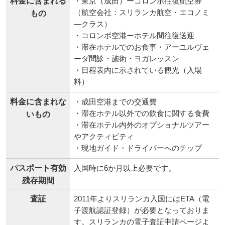
料金に含まれる
・東京（成田）ーコロンボ往復航空券
（航空会社：スリランカ航空・エコノミ
もの
―クラス）
・コロンボ空港ーホテル間往復送迎
・滞在ホテルでのお食事・アーユルヴェ
ーダ問診・施術・ヨガレッスン
・日程表内に示されている観光（入場
料）
料金に含まれな
・成田空港までの交通費
・滞在ホテル以外での飲食に関する食費
いもの
・滞在ホテル内外のオプショナルツアー
やアクティビティ
・現地ガイド・ドライバーへのチップ
パスポート有効
入国時に6か月以上必要です。
残存期間
査証
2011年よりスリランカ入国にはETA（電
子渡航認証登録）が必要となっておりま
す。スリランカの電子査証申請ページよ