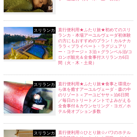
直行便利用★ふたり旅★初めてのスリ
スリランカ
ランカ・本場アーユルヴェーダ初体験
の方にもおすすめのプラン！カルナカ
ララ＜プライベート・ラグジュアリ
ー・コテージ＞３泊＋グランベル泊/コ
ロンボ観光＆全食事付スリランカ6日
間（火・木・土発）
直行便利用★ふたり旅★食事と環境か
スリランカ
ら体を癒すアーユルヴェーダ・森の中
のリゾート＜アーユピヤサ＞泊6日間
／毎日のトリートメントでよみがえる
全食事付＆カウンセリング・ヨガ／ホ
テル発オプション多数
直行便利用☆ひとり旅☆バワのホテル
スリランカ