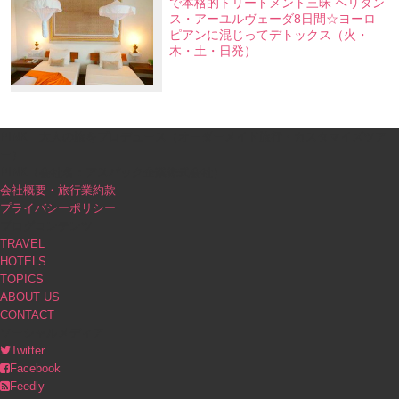
で本格的トリートメント三昧 ヘリタン
ス・アーユルヴェーダ8日間☆ヨーロ
ピアンに混じってデトックス（火・
木・土・日発）
PINK｜大人の旅をプロデュース（オーダーメイド旅行・カスタマイズツア
ー）
PINK（会社名：アスパック企業株式会社）
会社概要・旅行業約款
プライバシーポリシー
ブログコンテンツ
TRAVEL
HOTELS
TOPICS
ABOUT US
CONTACT
ソーシャルメディア
Twitter
Facebook
Feedly