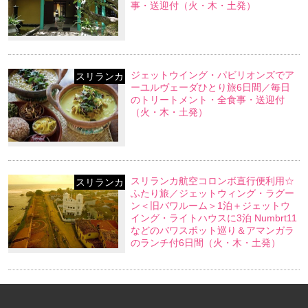
事・送迎付（火・木・土発）
ジェットウイング・パビリオンズでア
スリランカ
ーユルヴェーダひとり旅6日間／毎日
のトリートメント・全食事・送迎付
（火・木・土発）
スリランカ航空コロンボ直行便利用☆
スリランカ
ふたり旅／ジェットウィング・ラグー
ン＜旧バワルーム＞1泊＋ジェットウ
イング・ライトハウスに3泊 Numbrt11
などのバワスポット巡り＆アマンガラ
のランチ付6日間（火・木・土発）