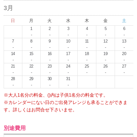
3月
日
月
火
水
木
金
土
1
2
3
4
5
6
-
-
-
-
-
-
7
8
9
10
11
12
13
-
-
-
-
-
-
-
14
15
16
17
18
19
20
-
-
-
-
-
-
-
21
22
23
24
25
26
27
-
-
-
-
-
-
-
28
29
30
31
-
-
-
-
※大人1名分の料金、()内は子供1名分の料金です。
※カレンダーにない日のご出発アレンジも承ることができま
す。詳しくはお問合せ下さいませ。
別途費用