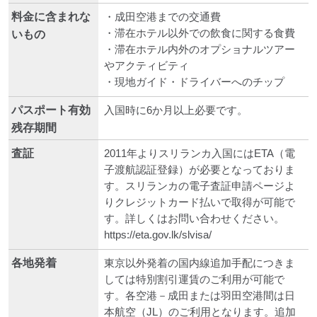
料金に含まれな
・成田空港までの交通費
・滞在ホテル以外での飲食に関する食費
いもの
・滞在ホテル内外のオプショナルツアー
やアクティビティ
・現地ガイド・ドライバーへのチップ
パスポート有効
入国時に6か月以上必要です。
残存期間
査証
2011年よりスリランカ入国にはETA（電
子渡航認証登録）が必要となっておりま
す。スリランカの電子査証申請ページよ
りクレジットカード払いで取得が可能で
す。詳しくはお問い合わせください。
https://eta.gov.lk/slvisa/
各地発着
東京以外発着の国内線追加手配につきま
しては特別割引運賃のご利用が可能で
す。各空港－成田または羽田空港間は日
本航空（JL）のご利用となります。追加