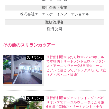
旅行企画・実施
株式会社エーエスケーインターナショナル
取扱管理者
柳沼 光司
その他のスリランカツアー
直行便利用☆ふたり旅☆バワのホテル
スリランカ
で本格的トリートメント三昧 ヘリタン
ス・アーユルヴェーダ8日間☆ヨーロ
ピアンに混じってデトックス♪ふたり旅
（火・木・土・日発）
直行便利用★ジェットウイング・パビ
スリランカ
リオンズでアーユルヴェーダふたり旅
6日間／毎日のトリートメント・全食