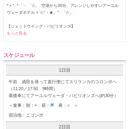
* + °: *゜・:゜☆。:’空港から30分。アレンジしやすいアーユル
ヴェーダホテル + ☆°・★。°: ゜☆。:
【ジェットウイング・パビリオンズ】
もっと見る
スケジュール
1日目
午前 成田を発って直行便にてスリランカのコロンボへ
（11:20／17:50 9時間）
着後車にてアーユルヴェーダ・パビリオンズへ(約30分）
＜食事：朝：× 昼：
夜：○ ＞
宿泊地：ニゴンボ
2日目