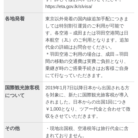
https://eta.gov.lk/slvisa/
各地発着
東京以外発着の国内線追加手配につきま
しては特別割引運賃のご利用が可能で
す。各空港－成田または羽田空港間は日
本航空（JL）のご利用となります。追加
代金の詳細はお問合せください。
＊羽田空港ご利用の場合は、成田→羽田
間の移動の交通費は実費ご負担となり、
乗継ぎ時のご搭乗手続きはお客様ご自身
にて行なっていただきます。
国際観光旅客税
2019年1月7日以降日本から出国される方
を対象に、新たに国際観光旅客税が導入
について
されました。日本からの出国1回につき
￥1,000となり、ツアー代金と合わせて徴
収をさせていただきます。
その他
・現地出国税、空港税等は旅行代金に含
まれておりません。