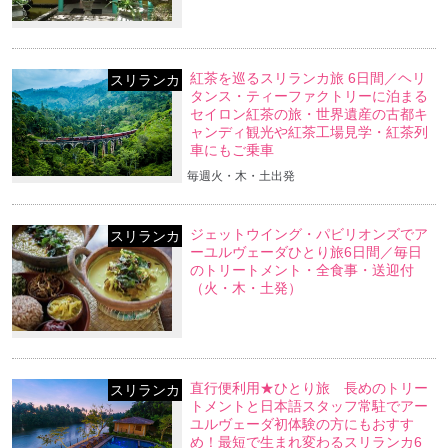
紅茶を巡るスリランカ旅 6日間／ヘリ
スリランカ
タンス・ティーファクトリーに泊まる
セイロン紅茶の旅・世界遺産の古都キ
ャンディ観光や紅茶工場見学・紅茶列
車にもご乗車
毎週火・木・土出発
ジェットウイング・パビリオンズでア
スリランカ
ーユルヴェーダひとり旅6日間／毎日
のトリートメント・全食事・送迎付
（火・木・土発）
直行便利用★ひとり旅 長めのトリー
スリランカ
トメントと日本語スタッフ常駐でアー
ユルヴェーダ初体験の方にもおすす
め！最短で生まれ変わるスリランカ6