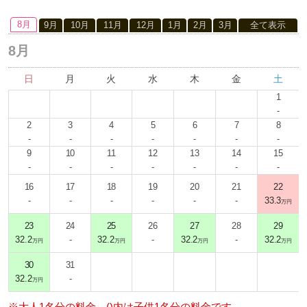
8月
9月
10月
11月
12月
1月
2月
3月
全て表示
8月
日
月
火
水
木
金
土
1
-
2
3
4
5
6
7
8
-
-
-
-
-
-
-
9
10
11
12
13
14
15
-
-
-
-
-
-
-
16
17
18
19
20
21
22
-
-
-
-
-
-
33.3
万円
23
24
25
26
27
28
29
32.2
-
32.2
-
32.2
-
32.2
万円
万円
万円
万円
30
31
32.2
-
万円
※大人1名分の料金、()内は子供1名分の料金です。