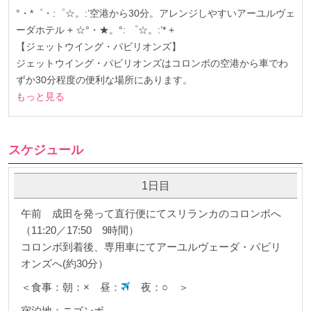
°・*゜・:゜☆。:’空港から30分。アレンジしやすいアーユルヴェ
ーダホテル + ☆°・★。°: ゜☆。:’* +
【ジェットウイング・パビリオンズ】
ジェットウイング・パビリオンズはコロンボの空港から車でわ
ずか30分程度の便利な場所にあります。
もっと見る
スケジュール
1日目
午前 成田を発って直行便にてスリランカのコロンボへ
（11:20／17:50 9時間）
コロンボ到着後、専用車にてアーユルヴェーダ・パビリ
オンズへ(約30分）
＜食事：朝：× 昼：
夜：○ ＞
宿泊地：ニゴンボ