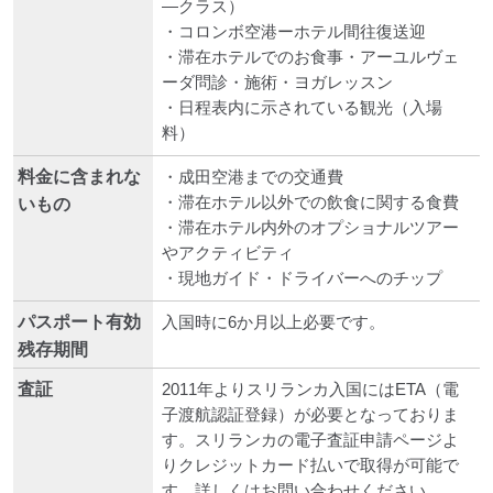
―クラス）
・コロンボ空港ーホテル間往復送迎
・滞在ホテルでのお食事・アーユルヴェ
ーダ問診・施術・ヨガレッスン
・日程表内に示されている観光（入場
料）
料金に含まれな
・成田空港までの交通費
・滞在ホテル以外での飲食に関する食費
いもの
・滞在ホテル内外のオプショナルツアー
やアクティビティ
・現地ガイド・ドライバーへのチップ
パスポート有効
入国時に6か月以上必要です。
残存期間
査証
2011年よりスリランカ入国にはETA（電
子渡航認証登録）が必要となっておりま
す。スリランカの電子査証申請ページよ
りクレジットカード払いで取得が可能で
す。詳しくはお問い合わせください。