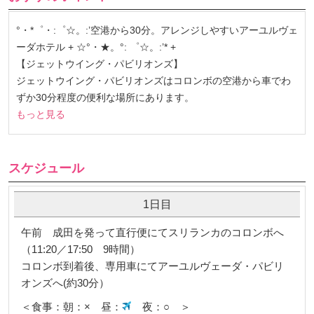
°・*゜・:゜☆。:’空港から30分。アレンジしやすいアーユルヴェ
ーダホテル + ☆°・★。°: ゜☆。:’* +
【ジェットウイング・パビリオンズ】
ジェットウイング・パビリオンズはコロンボの空港から車でわ
ずか30分程度の便利な場所にあります。
もっと見る
スケジュール
1日目
午前 成田を発って直行便にてスリランカのコロンボへ
（11:20／17:50 9時間）
コロンボ到着後、専用車にてアーユルヴェーダ・パビリ
オンズへ(約30分）
＜食事：朝：× 昼：
夜：○ ＞