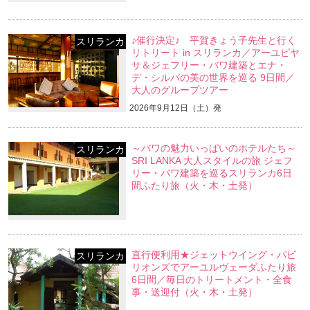
♪催行決定♪ 平賀きょう子先生と行く
スリランカ
リトリート in スリランカ／アーユピヤ
サ＆ジェフリー・バワ建築とエナ・
デ・シルバの美の世界を巡る 9日間／
大人のグループツアー
2026年9月12日（土）発
～バワの魅力いっぱいのホテルたち～
スリランカ
SRI LANKA 大人スタイルの旅 ジェフ
リー・バワ建築を巡るスリランカ6日
間ふたり旅（火・木・土発）
直行便利用★ジェットウイング・パビ
スリランカ
リオンズでアーユルヴェーダふたり旅
6日間／毎日のトリートメント・全食
事・送迎付（火・木・土発）