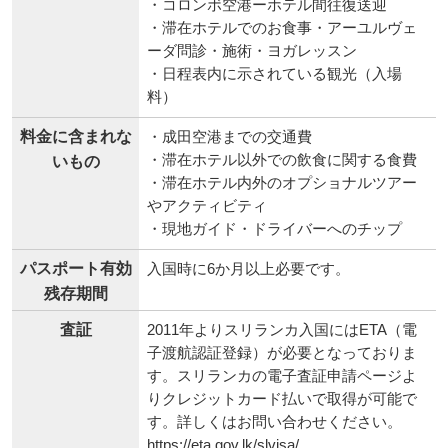
・コロンボ空港ーホテル間往復送迎
・滞在ホテルでのお食事・アーユルヴェ
ーダ問診・施術・ヨガレッスン
・日程表内に示されている観光（入場
料）
料金に含まれな
・成田空港までの交通費
・滞在ホテル以外での飲食に関する食費
いもの
・滞在ホテル内外のオプショナルツアー
やアクティビティ
・現地ガイド・ドライバーへのチップ
パスポート有効
入国時に6か月以上必要です。
残存期間
査証
2011年よりスリランカ入国にはETA（電
子渡航認証登録）が必要となっておりま
す。スリランカの電子査証申請ページよ
りクレジットカード払いで取得が可能で
す。詳しくはお問い合わせください。
https://eta.gov.lk/slvisa/