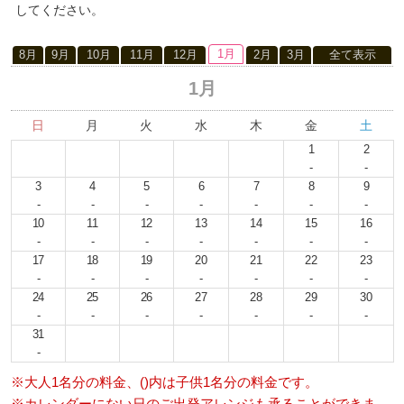
してください。
1月
8月
9月
10月
11月
12月
2月
3月
全て表示
1月
日
月
火
水
木
金
土
1
2
-
-
3
4
5
6
7
8
9
-
-
-
-
-
-
-
10
11
12
13
14
15
16
-
-
-
-
-
-
-
17
18
19
20
21
22
23
-
-
-
-
-
-
-
24
25
26
27
28
29
30
-
-
-
-
-
-
-
31
-
※大人1名分の料金、()内は子供1名分の料金です。
※カレンダーにない日のご出発アレンジも承ることができま