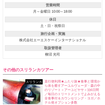
営業時間
月～金曜日 10:00～18:00
休日
土・日・祝祭日
旅行企画・実施
株式会社エーエスケーインターナショナル
取扱管理者
柳沼 光司
その他のスリランカツアー
直行便利用★ふたり旅★食事と環境か
スリランカ
ら体を癒すアーユルヴェーダ・森の中
のリゾート＜アーユピヤサ＞泊6日間
／毎日のトリートメントでよみがえる
全食事付＆カウンセリング・ヨガ／ホ
テル発オプション多数