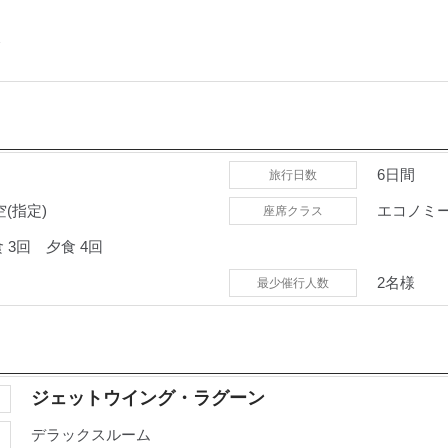
＞
6日間
旅行日数
(指定)
エコノミ
座席クラス
食
3回
夕食
4回
2名様
最少催行人数
ジェットウイング・ラグーン
デラックスルーム