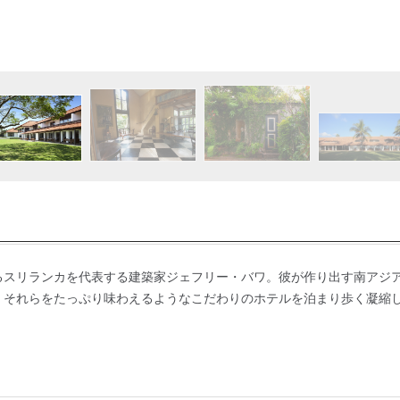
るスリランカを代表する建築家ジェフリー・バワ。彼が作り出す南アジ
。それらをたっぷり味わえるようなこだわりのホテルを泊まり歩く凝縮し