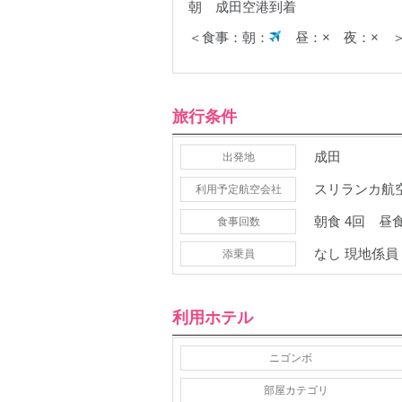
朝 成田空港到着
＜食事：朝：
昼：× 夜：× 
旅行条件
成田
出発地
スリランカ航空
利用予定
航空会社
朝食
4回
昼
食事
回数
なし 現地係員
添乗員
利用ホテル
ニゴンボ
部屋カテゴリ