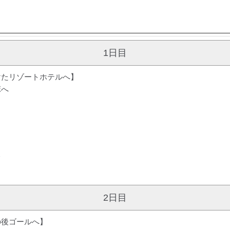
1日目
けたリゾートホテルへ】
ボへ
＞
2日目
の後ゴールへ】