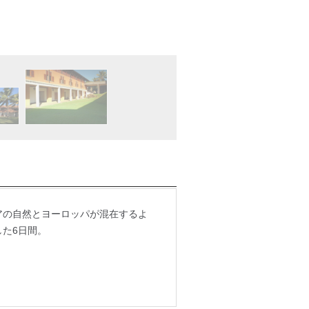
鬱蒼としたガーデンから一歩入る
アの自然とヨーロッパが混在するよ
た6日間。