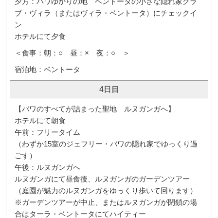
夕方：バワゆかりの地 ベントータの小さな隠れ家クラ
ブ・ヴィラ（またはヴィラ・ベントータ）にチェックイ
ン
ホテルにて夕食
＜食事：朝：○ 昼：× 夜：○ ＞
宿泊地：ベントータ
4日目
【バワのすべてが詰まった聖地 ルヌガンガへ】
ホテルにて朝食
午前：フリータイム
（わずか15室のジェフリー・バワの隠れ家でゆっくり過
ごす）
午後：ルヌガンガへ
ルヌガンガにて昼食後、ルヌガンガのガーデンツアー
（庭園が魅力のルヌガンガをゆっくり歩いて回ります）
※ガーデンツアーが中止、またはルヌガンガが閉鎖の場
合はターラ・ベントータにてハイティー