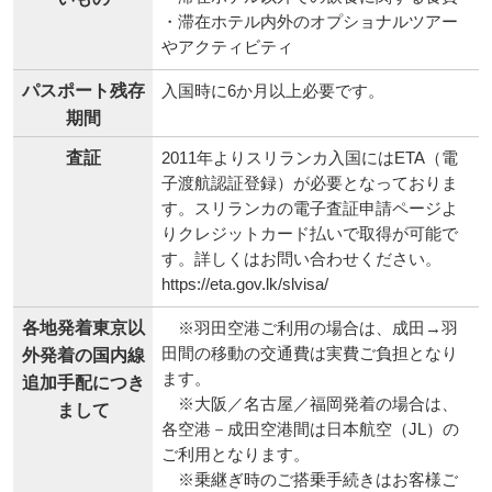
・滞在ホテル内外のオプショナルツアー
やアクティビティ
パスポート残存
入国時に6か月以上必要です。
期間
査証
2011年よりスリランカ入国にはETA（電
子渡航認証登録）が必要となっておりま
す。スリランカの電子査証申請ページよ
りクレジットカード払いで取得が可能で
す。詳しくはお問い合わせください。
https://eta.gov.lk/slvisa/
各地発着東京以
※羽田空港ご利用の場合は、成田→羽
田間の移動の交通費は実費ご負担となり
外発着の国内線
ます。
追加手配につき
※大阪／名古屋／福岡発着の場合は、
まして
各空港－成田空港間は日本航空（JL）の
ご利用となります。
※乗継ぎ時のご搭乗手続きはお客様ご