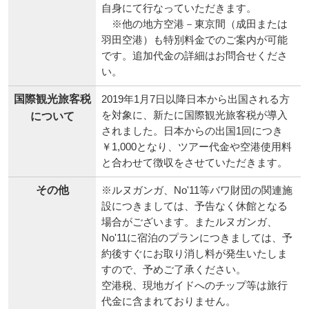
自身にて行なっていただきます。
※他の地方空港－東京間（成田または
羽田空港）も特別料金でのご案内が可能
です。追加代金の詳細はお問合せくださ
い。
国際観光旅客税
2019年1月7日以降日本から出国される方
を対象に、新たに国際観光旅客税が導入
について
されました。日本からの出国1回につき
￥1,000となり、ツアー代金や空港使用料
と合わせて徴収をさせていただきます。
その他
※ルヌガンガ、No'11等バワ財団の関連施
設につきましては、予告なく休館となる
場合がございます。またルヌガンガ、
No'11に宿泊のプランにつきましては、予
約後すぐにお取り消し料が発生いたしま
すので、予めご了承ください。
空港税、現地ガイドへのチップ等は旅行
代金に含まれておりません。