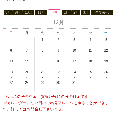
12月
8月
9月
10月
11月
1月
2月
3月
全て表示
12月
日
月
火
水
木
金
土
1
2
3
4
5
-
-
-
-
-
6
7
8
9
10
11
12
-
-
-
-
-
-
-
13
14
15
16
17
18
19
-
-
-
-
-
-
-
20
21
22
23
24
25
26
-
-
-
-
-
-
-
27
28
29
30
31
-
-
-
-
-
※大人1名分の料金、()内は子供1名分の料金です。
※カレンダーにない日のご出発アレンジも承ることができま
す。詳しくはお問合せ下さいませ。