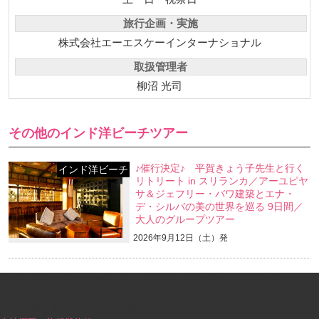
旅行企画・実施
株式会社エーエスケーインターナショナル
取扱管理者
柳沼 光司
その他のインド洋ビーチツアー
♪催行決定♪ 平賀きょう子先生と行く
インド洋ビーチ
リトリート in スリランカ／アーユピヤ
サ＆ジェフリー・バワ建築とエナ・
デ・シルバの美の世界を巡る 9日間／
大人のグループツアー
2026年9月12日（土）発
PINK｜大人の旅をプロデュース（オーダーメイド旅行・カスタマイズツア
ー）
PINK（会社名：アスパック企業株式会社）