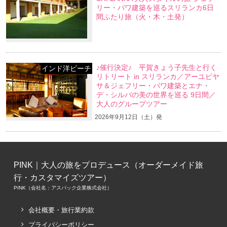
リー・バワ建築を巡るスリランカ6日
間ふたり旅（火・木・土発）
♪催行決定♪ 平賀きょう子先生と行く
インド洋ビーチ
リトリート in スリランカ／アーユピヤ
サ＆ジェフリー・バワ建築とエナ・
デ・シルバの美の世界を巡る 9日間／
大人のグループツアー
2026年9月12日（土）発
PINK｜大人の旅をプロデュース（オーダーメイド旅
行・カスタマイズツアー）
PINK（会社名：アスパック企業株式会社）
会社概要・旅行業約款
プライバシーポリシー