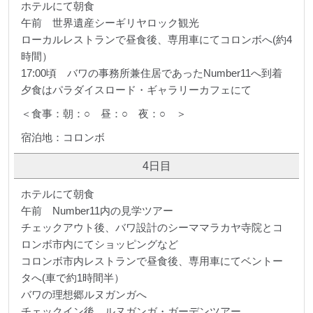
ホテルにて朝食
午前 世界遺産シーギリヤロック観光
ローカルレストランで昼食後、専用車にてコロンボへ(約4
時間）
17:00頃 バワの事務所兼住居であったNumber11へ到着
夕食はパラダイスロード・ギャラリーカフェにて
＜食事：朝：○ 昼：○ 夜：○ ＞
宿泊地：コロンボ
4日目
ホテルにて朝食
午前 Number11内の見学ツアー
チェックアウト後、バワ設計のシーママラカヤ寺院とコ
ロンボ市内にてショッピングなど
コロンボ市内レストランで昼食後、専用車にてベントー
タへ(車で約1時間半）
バワの理想郷ルヌガンガへ
チェックイン後、ルヌガンガ・ガーデンツアー