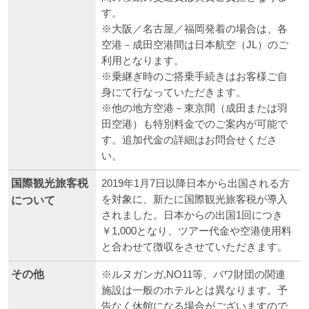
す。
※大阪／名古屋／福岡発着の場合は、各
空港－成田空港間は日本航空（JL）のご
利用となります。
※乗継ぎ時のご搭乗手続きはお客様ご自
身にて行なっていただきます。
※他の地方空港－東京間（成田または羽
田空港）も特別料金でのご案内が可能で
す。追加代金の詳細はお問合せくださ
い。
国際観光旅客税
2019年1月7日以降日本から出国される方
を対象に、新たに国際観光旅客税が導入
について
されました。日本からの出国1回につき
￥1,000となり、ツアー代金や空港使用料
と合わせて徴収をさせていただきます。
その他
※ルヌガンガ,NO11等、バワ財団の関連
施設は一般のホテルとは異なります。予
告なく休館になる場合がございますので