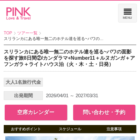
TOP
ツアー一覧
スリランカにある唯一無二のホテル達を巡る~バワの...
スリランカにある唯一無二のホテル達を巡る~バワの面影
を探す旅8日間②/カンダラマ+Number11＋ルヌガンガ＋ア
フンガラ＋ライトハウス泊（火・木・土・日発）
大人1名旅行代金
出発期間
2026/04/01 ～ 2027/03/31
空席カレンダー
問い合わせ・予約
おすすめポイント
スケジュール
注意事項