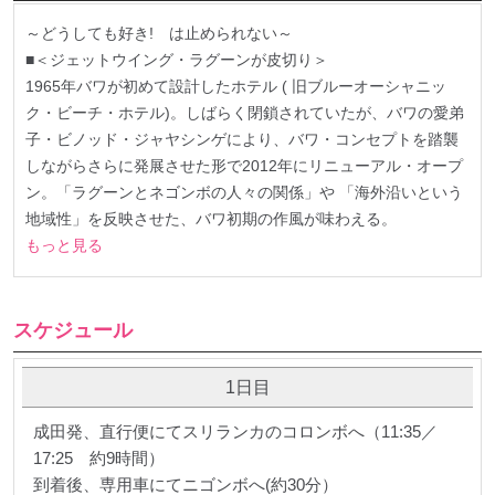
～どうしても好き! は止められない～
■＜ジェットウイング・ラグーンが皮切り＞
1965年バワが初めて設計したホテル ( 旧ブルーオーシャニッ
ク・ビーチ・ホテル)。しばらく閉鎖されていたが、バワの愛弟
子・ビノッド・ジャヤシンゲにより、バワ・コンセプトを踏襲
しながらさらに発展させた形で2012年にリニューアル・オープ
ン。「ラグーンとネゴンボの人々の関係」や 「海外沿いという
地域性」を反映させた、バワ初期の作風が味わえる。
もっと見る
スケジュール
1日目
成田発、直行便にてスリランカのコロンボへ（11:35／
17:25 約9時間）
到着後、専用車にてニゴンボへ(約30分）