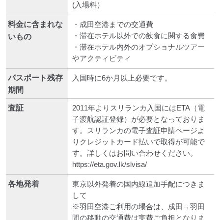
(入場料）
料金に含まれな
・成田空港までの交通費
・滞在ホテル以外での飲食に関する食費
いもの
・滞在ホテル内外のオプショナルツアー
やアクティビティ
パスポート残存
入国時に6か月以上必要です。
期間
査証
2011年よりスリランカ入国にはETA（電
子渡航認証登録）が必要となっておりま
す。スリランカの電子査証申請ページよ
りクレジットカード払いで取得が可能で
す。詳しくはお問い合わせください。
https://eta.gov.lk/slvisa/
各地発着
東京以外発着の国内線追加手配につきま
して
※羽田空港ご利用の場合は、成田→羽田
間の移動の交通費は実費ご負担となりま