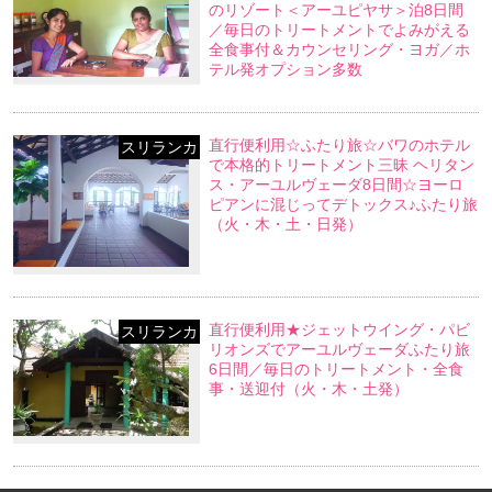
のリゾート＜アーユピヤサ＞泊8日間
／毎日のトリートメントでよみがえる
全食事付＆カウンセリング・ヨガ／ホ
テル発オプション多数
直行便利用☆ふたり旅☆バワのホテル
スリランカ
で本格的トリートメント三昧 ヘリタン
ス・アーユルヴェーダ8日間☆ヨーロ
ピアンに混じってデトックス♪ふたり旅
（火・木・土・日発）
直行便利用★ジェットウイング・パビ
スリランカ
リオンズでアーユルヴェーダふたり旅
6日間／毎日のトリートメント・全食
事・送迎付（火・木・土発）