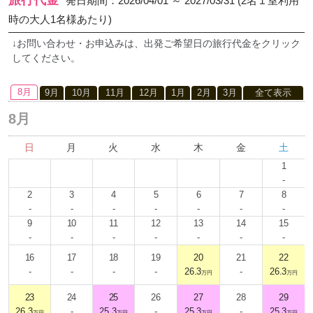
旅行代金
発日期間：2026/04/01 ～ 2027/03/31 (2名１室利用
時の大人1名様あたり)
↓お問い合わせ・お申込みは、出発ご希望日の旅行代金をクリック
してください。
8月
9月
10月
11月
12月
1月
2月
3月
全て表示
8月
日
月
火
水
木
金
土
1
-
2
3
4
5
6
7
8
-
-
-
-
-
-
-
9
10
11
12
13
14
15
-
-
-
-
-
-
-
16
17
18
19
20
21
22
-
-
-
-
26.3
-
26.3
万円
万円
23
24
25
26
27
28
29
26.3
-
25.3
-
25.3
-
25.3
万円
万円
万円
万円