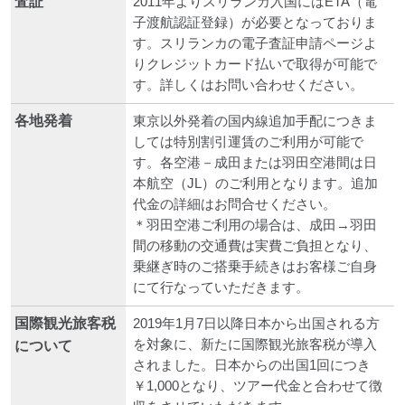
査証
2011年よりスリランカ入国にはETA（電
子渡航認証登録）が必要となっておりま
す。スリランカの電子査証申請ページよ
りクレジットカード払いで取得が可能で
す。詳しくはお問い合わせください。
各地発着
東京以外発着の国内線追加手配につきま
しては特別割引運賃のご利用が可能で
す。各空港－成田または羽田空港間は日
本航空（JL）のご利用となります。追加
代金の詳細はお問合せください。
＊羽田空港ご利用の場合は、成田→羽田
間の移動の交通費は実費ご負担となり、
乗継ぎ時のご搭乗手続きはお客様ご自身
にて行なっていただきます。
国際観光旅客税
2019年1月7日以降日本から出国される方
を対象に、新たに国際観光旅客税が導入
について
されました。日本からの出国1回につき
￥1,000となり、ツアー代金と合わせて徴