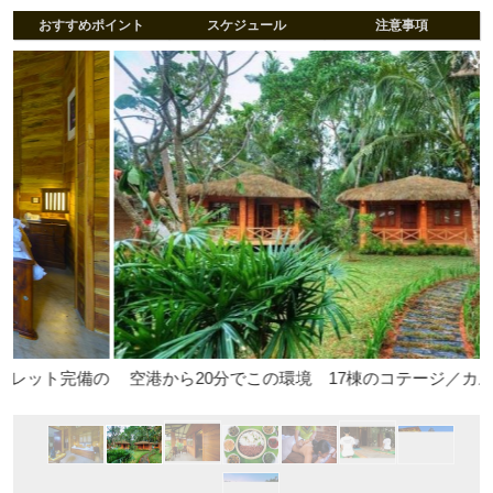
おすすめポイント
スケジュール
注意事項
備の
空港から20分でこの環境 17棟のコテージ／カルナカララ