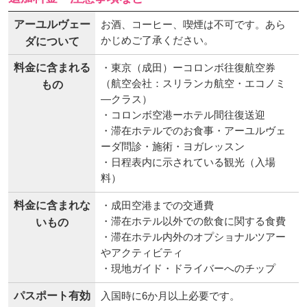
アーユルヴェー
お酒、コーヒー、喫煙は不可です。あら
かじめご了承ください。
ダについて
料金に含まれる
・東京（成田）ーコロンボ往復航空券
（航空会社：スリランカ航空・エコノミ
もの
―クラス）
・コロンボ空港ーホテル間往復送迎
・滞在ホテルでのお食事・アーユルヴェ
ーダ問診・施術・ヨガレッスン
・日程表内に示されている観光（入場
料）
料金に含まれな
・成田空港までの交通費
・滞在ホテル以外での飲食に関する食費
いもの
・滞在ホテル内外のオプショナルツアー
やアクティビティ
・現地ガイド・ドライバーへのチップ
パスポート有効
入国時に6か月以上必要です。