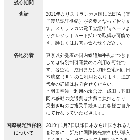
残存期間
査証
2011年よりスリランカ入国にはETA（電
子渡航認証登録）が必要となっておりま
す。スリランカの電子査証申請ページよ
りクレジットカード払いで取得が可能で
す。詳しくはお問い合わせください。
各地発着
東京以外発着の国内線追加手配につきま
しては特別割引運賃のご利用が可能で
す。各空港－成田または羽田空港間は日
本航空（JL）のご利用となります。追加
代金の詳細はお問合せください。
＊羽田空港ご利用の場合は、成田→羽田
間の移動の交通費は実費ご負担となり、
乗継ぎ時のご搭乗手続きはお客様ご自身
にて行なっていただきます。
国際観光旅客税
2019年1月7日以降日本から出国される方
を対象に、新たに国際観光旅客税が導入
について
されました。日本からの出国1回につき