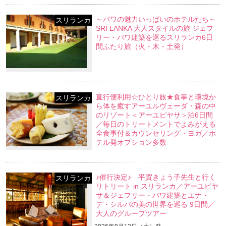
～バワの魅力いっぱいのホテルたち～
スリランカ
SRI LANKA 大人スタイルの旅 ジェフ
リー・バワ建築を巡るスリランカ6日
間ふたり旅（火・木・土発）
直行便利用☆ひとり旅★食事と環境か
スリランカ
ら体を癒すアーユルヴェーダ・森の中
のリゾート＜アーユピヤサ＞泊6日間
／毎日のトリートメントでよみがえる
全食事付＆カウンセリング・ヨガ／ホ
テル発オプション多数
♪催行決定♪ 平賀きょう子先生と行く
スリランカ
リトリート in スリランカ／アーユピヤ
サ＆ジェフリー・バワ建築とエナ・
デ・シルバの美の世界を巡る 9日間／
大人のグループツアー