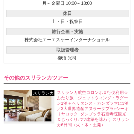
月～金曜日 10:00～18:00
休日
土・日・祝祭日
旅行企画・実施
株式会社エーエスケーインターナショナル
取扱管理者
柳沼 光司
その他のスリランカツアー
スリランカ航空コロンボ直行便利用☆
スリランカ
ふたり旅 ジェットウィング・ラグー
ン1泊＋ヘリタンス・カンダラマに3泊
／3大世界遺産アヌラーダプラ+シーギ
リヤロック+ダンブッラ石窟寺院観光
＆じっくりバワ建築を味わう スリラン
カ6日間（火・木・土発）