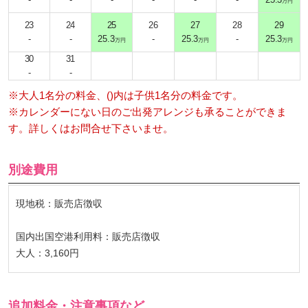
万円
23
24
25
26
27
28
29
-
-
25.3
-
25.3
-
25.3
万円
万円
万円
30
31
-
-
※大人1名分の料金、()内は子供1名分の料金です。
※カレンダーにない日のご出発アレンジも承ることができま
す。詳しくはお問合せ下さいませ。
別途費用
現地税：販売店徴収
国内出国空港利用料：販売店徴収
大人：3,160円
追加料金・注意事項など