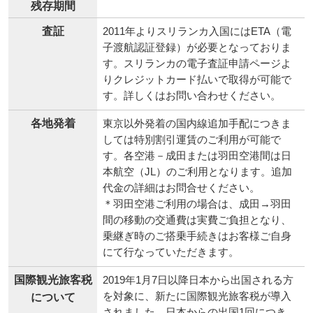
残存期間
査証
2011年よりスリランカ入国にはETA（電
子渡航認証登録）が必要となっておりま
す。スリランカの電子査証申請ページよ
りクレジットカード払いで取得が可能で
す。詳しくはお問い合わせください。
各地発着
東京以外発着の国内線追加手配につきま
しては特別割引運賃のご利用が可能で
す。各空港－成田または羽田空港間は日
本航空（JL）のご利用となります。追加
代金の詳細はお問合せください。
＊羽田空港ご利用の場合は、成田→羽田
間の移動の交通費は実費ご負担となり、
乗継ぎ時のご搭乗手続きはお客様ご自身
にて行なっていただきます。
国際観光旅客税
2019年1月7日以降日本から出国される方
を対象に、新たに国際観光旅客税が導入
について
されました。日本からの出国1回につき