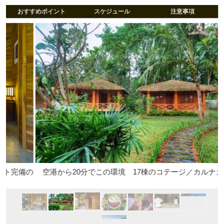
おすすめポイント
スケジュール
注意事項
備の
空港から20分でこの環境 17棟のコテージ／カルナカララ