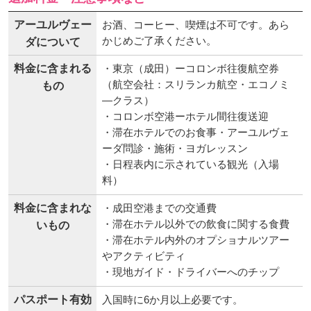
アーユルヴェー
お酒、コーヒー、喫煙は不可です。あら
かじめご了承ください。
ダについて
料金に含まれる
・東京（成田）ーコロンボ往復航空券
（航空会社：スリランカ航空・エコノミ
もの
―クラス）
・コロンボ空港ーホテル間往復送迎
・滞在ホテルでのお食事・アーユルヴェ
ーダ問診・施術・ヨガレッスン
・日程表内に示されている観光（入場
料）
料金に含まれな
・成田空港までの交通費
・滞在ホテル以外での飲食に関する食費
いもの
・滞在ホテル内外のオプショナルツアー
やアクティビティ
・現地ガイド・ドライバーへのチップ
パスポート有効
入国時に6か月以上必要です。