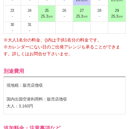
万円
万円
23
24
25
26
27
28
29
-
-
25.3
-
25.3
-
25.3
万円
万円
万円
30
31
-
-
※大人1名分の料金、()内は子供1名分の料金です。
※カレンダーにない日のご出発アレンジも承ることができま
す。詳しくはお問合せ下さいませ。
別途費用
現地税：販売店徴収
国内出国空港利用料：販売店徴収
大人：3,160円
追加料金・注意事項など