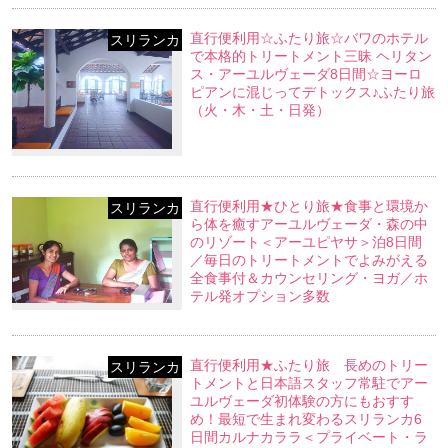
直行便利用☆ふたり旅☆バワのホテル
スリランカ
で本格的トリートメント三昧 ヘリタン
ス・アーユルヴェーダ8日間☆ヨーロ
ピアンに混じってデトックス♪ふたり旅
（火・木・土・日発）
直行便利用★ひとり旅★食事と環境か
スリランカ
ら体を癒すアーユルヴェーダ・森の中
のリゾート＜アーユピヤサ＞泊8日間
／毎日のトリートメントでよみがえる
全食事付＆カウンセリング・ヨガ／ホ
テル発オプション多数
直行便利用★ふたり旅 長めのトリー
スリランカ
トメントと日本語スタッフ常駐でアー
ユルヴェーダ初体験の方にもおすす
め！最短で生まれ変わるスリランカ6
日間カルナカララ＜プライベート・ラ