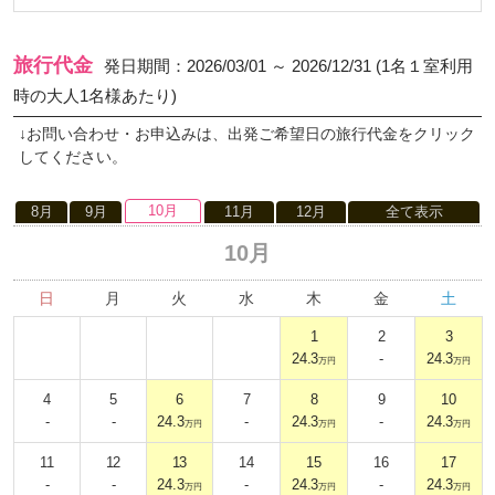
旅行代金
発日期間：2026/03/01 ～ 2026/12/31 (1名１室利用
時の大人1名様あたり)
↓お問い合わせ・お申込みは、出発ご希望日の旅行代金をクリック
してください。
10月
8月
9月
11月
12月
全て表示
10月
日
月
火
水
木
金
土
1
2
3
24.3
-
24.3
万円
万円
4
5
6
7
8
9
10
-
-
24.3
-
24.3
-
24.3
万円
万円
万円
11
12
13
14
15
16
17
-
-
24.3
-
24.3
-
24.3
万円
万円
万円