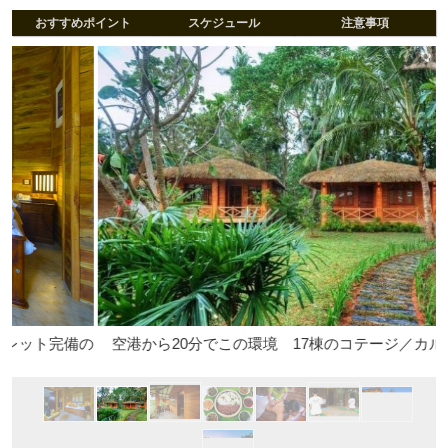
おすすめポイント
スケジュール
注意事項
備の
空港から20分でこの環境 17棟のコテージ／カルナカララ