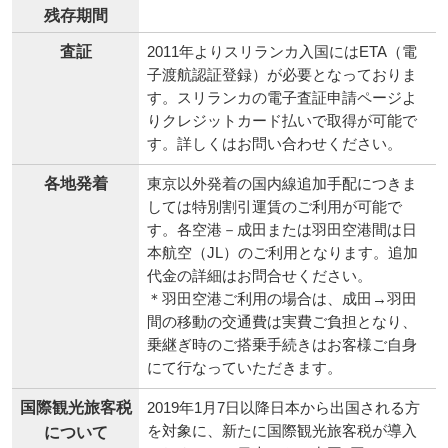
残存期間
査証
2011年よりスリランカ入国にはETA（電
子渡航認証登録）が必要となっておりま
す。スリランカの電子査証申請ページよ
りクレジットカード払いで取得が可能で
す。詳しくはお問い合わせください。
各地発着
東京以外発着の国内線追加手配につきま
しては特別割引運賃のご利用が可能で
す。各空港－成田または羽田空港間は日
本航空（JL）のご利用となります。追加
代金の詳細はお問合せください。
＊羽田空港ご利用の場合は、成田→羽田
間の移動の交通費は実費ご負担となり、
乗継ぎ時のご搭乗手続きはお客様ご自身
にて行なっていただきます。
国際観光旅客税
2019年1月7日以降日本から出国される方
を対象に、新たに国際観光旅客税が導入
について