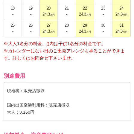
18
19
20
21
22
23
24
-
-
24.3
-
24.3
-
24.3
万円
万円
万円
25
26
27
28
29
30
31
-
-
24.3
-
24.3
-
24.3
万円
万円
万円
※大人1名分の料金、()内は子供1名分の料金です。
※カレンダーにない日のご出発アレンジも承ることができま
す。詳しくはお問合せ下さいませ。
別途費用
現地税：販売店徴収
国内出国空港利用料：販売店徴収
大人：3,160円