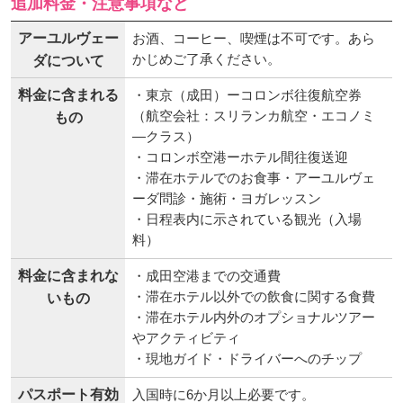
追加料金・注意事項など
アーユルヴェー
お酒、コーヒー、喫煙は不可です。あら
かじめご了承ください。
ダについて
料金に含まれる
・東京（成田）ーコロンボ往復航空券
（航空会社：スリランカ航空・エコノミ
もの
―クラス）
・コロンボ空港ーホテル間往復送迎
・滞在ホテルでのお食事・アーユルヴェ
ーダ問診・施術・ヨガレッスン
・日程表内に示されている観光（入場
料）
料金に含まれな
・成田空港までの交通費
・滞在ホテル以外での飲食に関する食費
いもの
・滞在ホテル内外のオプショナルツアー
やアクティビティ
・現地ガイド・ドライバーへのチップ
パスポート有効
入国時に6か月以上必要です。