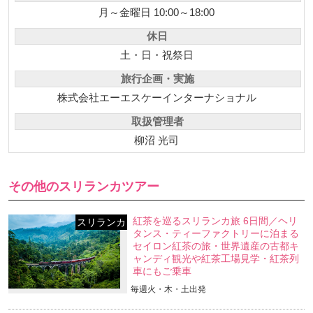
月～金曜日 10:00～18:00
休日
土・日・祝祭日
旅行企画・実施
株式会社エーエスケーインターナショナル
取扱管理者
柳沼 光司
その他のスリランカツアー
紅茶を巡るスリランカ旅 6日間／ヘリ
スリランカ
タンス・ティーファクトリーに泊まる
セイロン紅茶の旅・世界遺産の古都キ
ャンディ観光や紅茶工場見学・紅茶列
車にもご乗車
毎週火・木・土出発