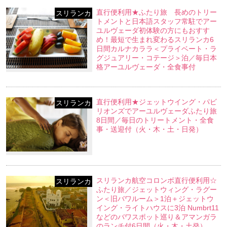
直行便利用★ふたり旅 長めのトリー
スリランカ
トメントと日本語スタッフ常駐でアー
ユルヴェーダ初体験の方にもおすす
め！最短で生まれ変わるスリランカ6
日間カルナカララ＜プライベート・ラ
グジュアリー・コテージ＞泊／毎日本
格アーユルヴェーダ・全食事付
直行便利用★ジェットウイング・パビ
スリランカ
リオンズでアーユルヴェーダふたり旅
8日間／毎日のトリートメント・全食
事・送迎付（火・木・土・日発）
スリランカ航空コロンボ直行便利用☆
スリランカ
ふたり旅／ジェットウィング・ラグー
ン＜旧バワルーム＞1泊＋ジェットウ
イング・ライトハウスに3泊 Numbrt11
などのバワスポット巡り＆アマンガラ
のランチ付6日間（火・木・土発）