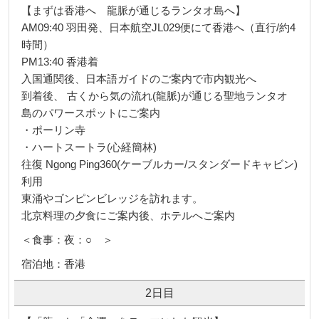
【まずは香港へ 龍脈が通じるランタオ島へ】
AM09:40 羽田発、日本航空JL029便にて香港へ（直行/約4
時間）
PM13:40 香港着
入国通関後、日本語ガイドのご案内で市内観光へ
到着後、 古くから気の流れ(龍脈)が通じる聖地ランタオ
島のパワースポットにご案内
・ポーリン寺
・ハートスートラ(心経簡林)
往復 Ngong Ping360(ケーブルカー/スタンダードキャビン)
利用
東涌やゴンピンビレッジを訪れます。
北京料理の夕食にご案内後、ホテルへご案内
＜食事：夜：○ ＞
宿泊地：香港
2日目