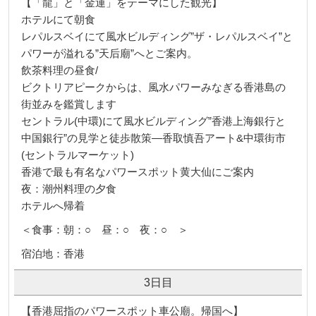
【「龍」と「金運」をテーマにした観光】
ホテルにて朝食
レパルスベイにて風水ビルディング”ザ・レパルスベイ”と
パワーが溢れる”天后廟”へとご案内。
飲茶料理の昼食/
ビクトリアピークからは、風水パワーみなぎる香港島の
街並みを鑑賞します
セントラル(中環)にて風水ビルディング”香港上海銀行と
中国銀行”の見学と徒歩散策―香取慎吾アート&中環街市
(セントラルマーケット)
香港で最も有名なパワースポット黄大仙にご案内
夜：潮州料理の夕食
ホテルへ帰着
＜食事：朝：○ 昼：○ 夜：○ ＞
宿泊地：香港
3日目
【香港屈指のパワースポット車公廟。帰国へ】