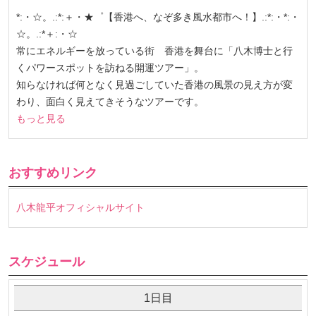
*:・☆。.:*:＋・★゜【香港へ、なぞ多き風水都市へ！】.:*:・*:・
☆。.:*＋:・☆
常にエネルギーを放っている街 香港を舞台に「八木博士と行
くパワースポットを訪ねる開運ツアー」。
知らなければ何となく見過ごしていた香港の風景の見え方が変
わり、面白く見えてきそうなツアーです。
もっと見る
おすすめリンク
八木龍平オフィシャルサイト
スケジュール
1日目