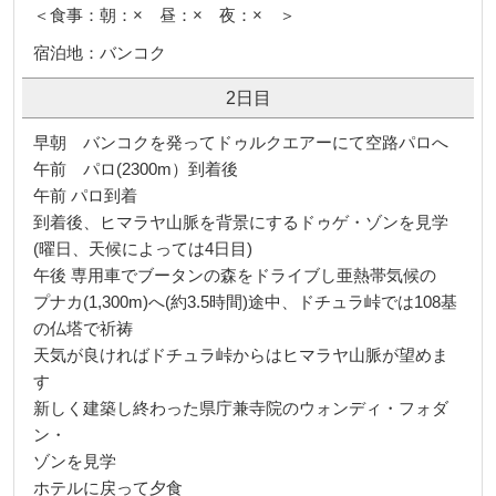
＜食事：朝：× 昼：× 夜：× ＞
宿泊地：バンコク
2日目
早朝 バンコクを発ってドゥルクエアーにて空路パロへ
午前 パロ(2300m）到着後
午前 パロ到着
到着後、ヒマラヤ山脈を背景にするドゥゲ・ゾンを見学
(曜日、天候によっては4日目)
午後 専用車でブータンの森をドライブし亜熱帯気候の
プナカ(1,300m)へ(約3.5時間)途中、ドチュラ峠では108基
の仏塔で祈祷
天気が良ければドチュラ峠からはヒマラヤ山脈が望めま
す
新しく建築し終わった県庁兼寺院のウォンディ・フォダ
ン・
ゾンを見学
ホテルに戻って夕食