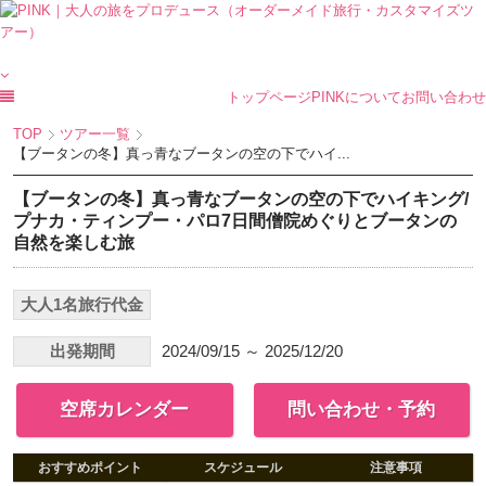
トップページ
PINKについて
お問い合わせ
TOP
ツアー一覧
【ブータンの冬】真っ青なブータンの空の下でハイ...
【ブータンの冬】真っ青なブータンの空の下でハイキング/
プナカ・ティンプー・パロ7日間僧院めぐりとブータンの
自然を楽しむ旅
大人1名旅行代金
出発期間
2024/09/15 ～ 2025/12/20
空席カレンダー
問い合わせ・予約
おすすめポイント
スケジュール
注意事項