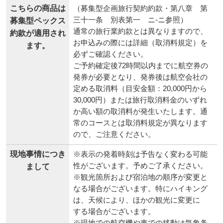
こちらの商品は
（募集型企画旅行契約約款・第八章 第
三十一条 別表第一 ニ-ニ参照）
募集型ペックス
通常の旅行業約款とは異なりますので、
約款が適用され
お申込みの際には詳細（取消料規定）を
ます。
必ずご確認ください。
ご予約確定後72時間以内までに航空券の
発券が必要となり、発券後は航空会社の
定める取消料（目安金額：20,000円から
30,000円）または旅行取消料金のいずれ
か高い額の取消料が発生いたします。通
常のコースとは取消料規定が異なります
ので、ご注意ください。
現地事情につき
※表示の発着時刻は予告なく変わる可能
性がございます。予めご了承ください。
まして
※観光箇所および宿泊地の順序が変更と
なる場合がございます。特にハイキング
は、天候により、ほかの観光に変更に
する場合がございます。
※現地での航空機や車での移動は気象条