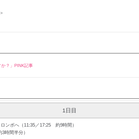
＞
か？」PINK記事
1日目
ボへ（11:35／17:25 約9時間）
約3時間半分）