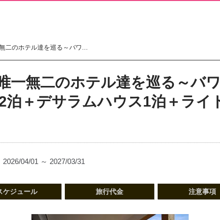
二のホテル達を巡る～バワ...
唯一無二のホテル達を巡る～バワ
マ2泊＋デサラムハウス1泊＋ライ
2026/04/01 ～ 2027/03/31
スケジュール
旅行代金
注意事項