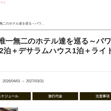
二のホテル達を巡る～バワ...
唯一無二のホテル達を巡る～バワ
マ2泊＋デサラムハウス1泊＋ライ
2026/04/01 ～ 2027/03/31
スケジュール
旅行代金
注意事項