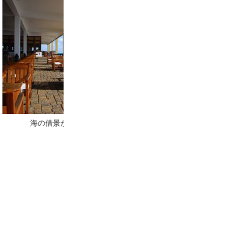
まるで緑の要塞の