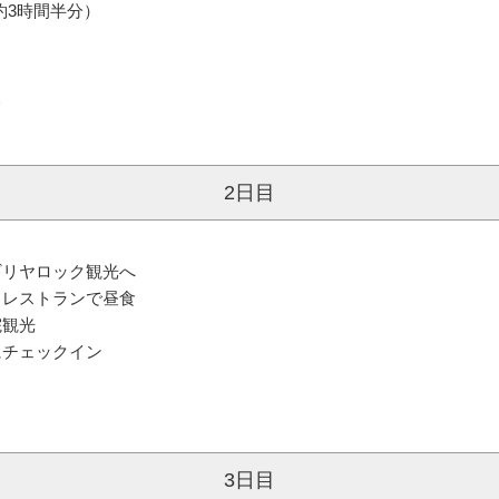
約3時間半分）
＞
2日目
ギリヤロック観光へ
、レストランで昼食
院観光
にチェックイン
3日目