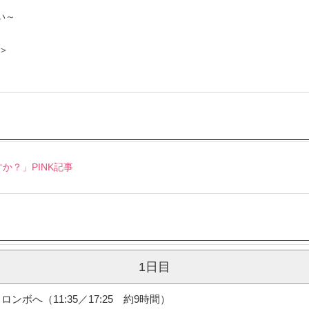
い～
＞
か？」PINK記事
1日目
ボへ（11:35／17:25 約9時間）