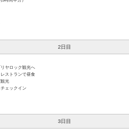
約3時間半分）
＞
2日目
ギリヤロック観光へ
、レストランで昼食
院観光
にチェックイン
3日目