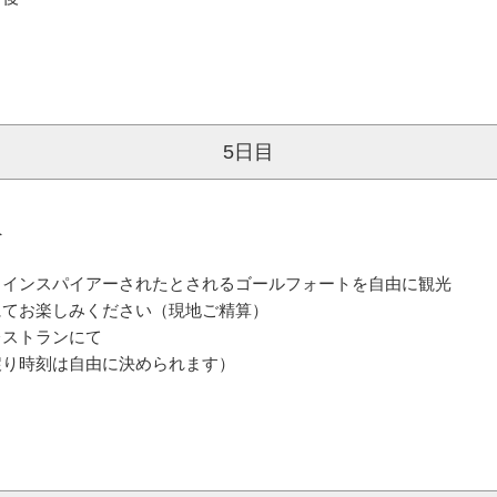
ン後
5日目
へ
、インスパイアーされたとされるゴールフォートを自由に観光
にてお楽しみください（現地ご精算）
レストランにて
戻り時刻は自由に決められます）