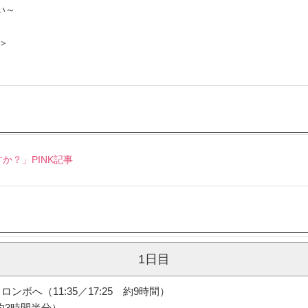
い～
＞
か？」PINK記事
1日目
ボへ（11:35／17:25 約9時間）