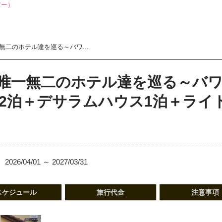
二のホテル達を巡る～バワ...
唯一無二のホテル達を巡る～バワ
マ2泊＋デサラムハウス1泊＋ライ
2026/04/01 ～ 2027/03/31
スケジュール
旅行代金
注意事項