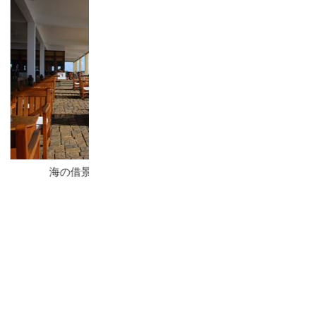
まるで緑の要塞の