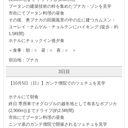
ブータンの建築技術の粋を集めたプナカ・ゾンを見学
市街にてブータン料理の昼食
その後、奥プナカの田園風景の中の丘に建つカムスン・
ユーレイ・ナムゲル・チョルテンにハイキング (徒歩：約
1.5時間)
ホテルにチェックイン後夕食
＜食事：朝：○ 昼：○ 夜：○ ＞
宿泊地：プナカ
3日目
【10月5日（日）】ガンテ僧院でのツェチュを見学
ホテルにて朝食
終日 専用車でオグロヅルの越冬地として有名なポブジカ
(2,900m))までドライブ(約2.5時間)
市街にてブータン料理の昼食
ニンマ派のガンテ僧院で開催されるツェチュを見学