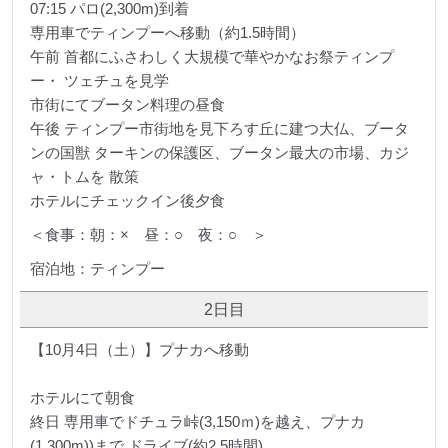
07:15 パロ(2,300m)到着
専用車でティンプーへ移動（約1.5時間）
午前 首都にふさわしく大規模で華やかなお祭ティンプ
ー・ ツェチュを見学
市街にてブータン料理の昼食
午後 ティンプー市街地を見下ろす丘に建つ大仏、ブータ
ンの国獣 ターキンの保護区、ブータン最大の市場、カジ
ャ・トムを 散策
ホテルにチェックイン後夕食
＜食事：朝：× 昼：○ 夜：○ ＞
宿泊地：ティンプー
2日目
【10月4日（土）】プナカへ移動
ホテルにて朝食
終日 専用車でドチュラ峠(3,150ｍ)を越え、プナカ
(1,300m))まで ドライブ(約2.5時間)