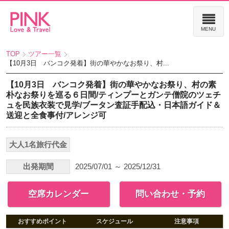
TOP
ツアー一覧
【10月3日 バンコク発着】街の華やかなお祭り、村...
【10月3日 バンコク発着】街の華やかなお祭り、村の素
朴なお祭りを巡る６日間/ティンプーとガンテ僧院のツェチ
ュを民族衣装で見学/ブータン査証手配込・日本語ガイド＆
送迎と全食事付/アレンジ可
大人1名旅行代金
出発期間
2025/07/01 ～ 2025/12/31
空席カレンダー
問い合わせ・予約
おすすめポイント
スケジュール
注意事項