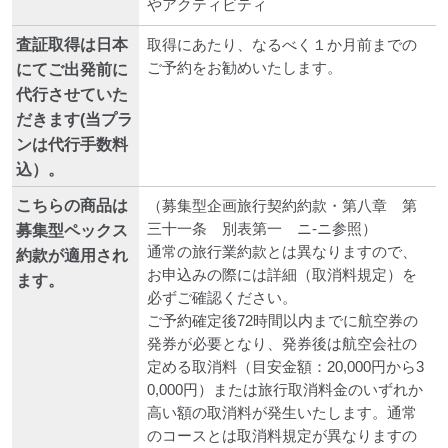
やアクティビティ
査証取得は日本
取得にあたり、なるべく１か月前までの
ご予約をお勧めいたします。
にてご出発前に
代行させていた
だきます(当プラ
ンは代行手数料
込）。
こちらの商品は
（募集型企画旅行契約約款・第八章 第
三十一条 別表第一 ニ-ニ参照）
募集型ペックス
通常の旅行業約款とは異なりますので、
約款が適用され
お申込みの際には詳細（取消料規定）を
ます。
必ずご確認ください。
ご予約確定後72時間以内までに航空券の
発券が必要となり、発券後は航空会社の
定める取消料（目安金額：20,000円から3
0,000円）または旅行取消料金のいずれか
高い額の取消料が発生いたします。通常
のコースとは取消料規定が異なりますの