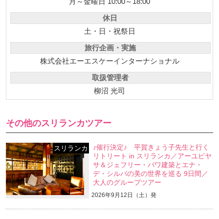
月～金曜日 10:00～18:00
休日
土・日・祝祭日
旅行企画・実施
株式会社エーエスケーインターナショナル
取扱管理者
柳沼 光司
その他のスリランカツアー
♪催行決定♪ 平賀きょう子先生と行く
スリランカ
リトリート in スリランカ／アーユピヤ
サ＆ジェフリー・バワ建築とエナ・
デ・シルバの美の世界を巡る 9日間／
大人のグループツアー
2026年9月12日（土）発