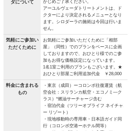
かじめご了承ください。
ダについて
アーユルヴェーダトリートメントは、ド
クターにより決定されるメニューとなり
ます。シロダーラの施術は今回は行いま
せん。
気軽にご参加い
お気軽にご参加いただくために「相部
屋」（同性）でのプランをベースに企画
ただくために
しておりますので、おひとり様でのご参
加もお得な価格設定になっています。
1名1室ご利用のプランもございます。★
おひとり部屋ご利用追加代金 ￥28,000
料金に含まれる
・東京（成田）ーコロンボ往復運賃（航
空会社：スリランカ航空・エコノミ―ク
もの
ラス）*燃油サーチャージ含む
・宿泊代金（ツリーオブライフ ネイチャ
ー リゾート）
・現地移動時の専用車・日本語ガイド同
行（コロンボ空港ーホテル間等）