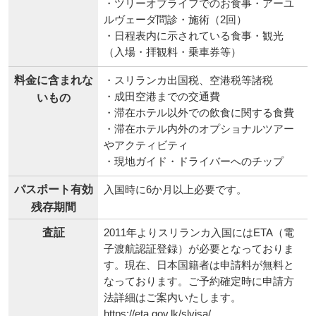
・ツリーオブライフでのお食事・アーユ
ルヴェーダ問診・施術（2回）
・日程表内に示されている食事・観光
（入場・拝観料・乗車券等）
料金に含まれな
・スリランカ出国税、空港税等諸税
・成田空港までの交通費
いもの
・滞在ホテル以外での飲食に関する食費
・滞在ホテル内外のオプショナルツアー
やアクティビティ
・現地ガイド・ドライバーへのチップ
パスポート有効
入国時に6か月以上必要です。
残存期間
査証
2011年よりスリランカ入国にはETA（電
子渡航認証登録）が必要となっておりま
す。現在、日本国籍者は申請料が無料と
なっております。ご予約確定時に申請方
法詳細はご案内いたします。
https://eta.gov.lk/slvisa/