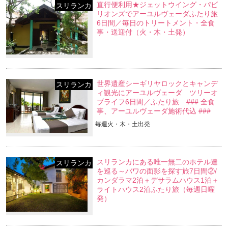
直行便利用★ジェットウイング・パビ
スリランカ
リオンズでアーユルヴェーダふたり旅
6日間／毎日のトリートメント・全食
事・送迎付（火・木・土発）
世界遺産シーギリヤロックとキャンデ
スリランカ
ィ観光にアーユルヴェーダ ツリーオ
ブライフ6日間／ふたり旅 ### 全食
事、アーユルヴェーダ施術代込 ###
毎週火・木・土出発
スリランカにある唯一無二のホテル達
スリランカ
を巡る～バワの面影を探す旅7日間②/
カンダラマ2泊＋デサラムハウス1泊＋
ライトハウス2泊ふたり旅（毎週日曜
発）