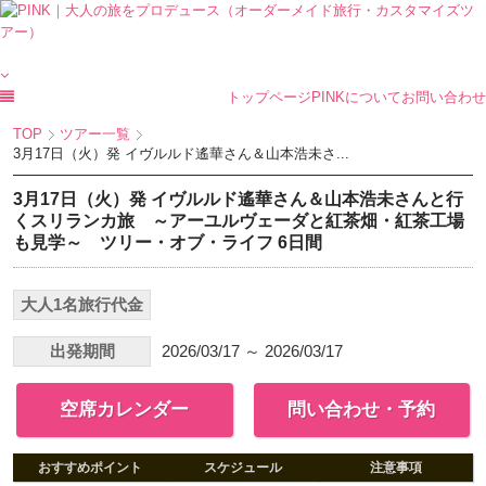
トップページ
PINKについて
お問い合わせ
TOP
ツアー一覧
3月17日（火）発 イヴルルド遙華さん＆山本浩未さ...
3月17日（火）発 イヴルルド遙華さん＆山本浩未さんと行
くスリランカ旅 ～アーユルヴェーダと紅茶畑・紅茶工場
も見学～ ツリー・オブ・ライフ 6日間
大人1名旅行代金
出発期間
2026/03/17 ～ 2026/03/17
空席カレンダー
問い合わせ・予約
おすすめポイント
スケジュール
注意事項