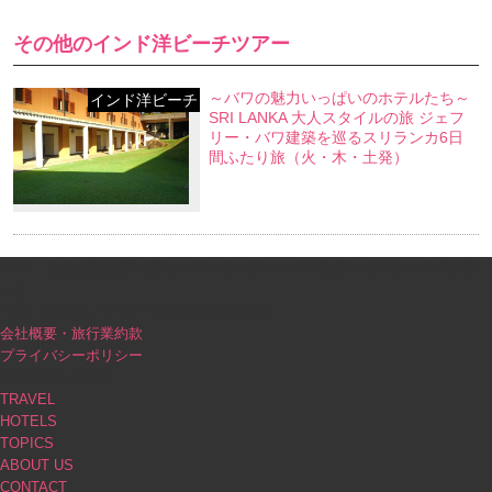
その他のインド洋ビーチツアー
～バワの魅力いっぱいのホテルたち～
インド洋ビーチ
SRI LANKA 大人スタイルの旅 ジェフ
リー・バワ建築を巡るスリランカ6日
間ふたり旅（火・木・土発）
PINK｜大人の旅をプロデュース（オーダーメイド旅行・カスタマイズツア
ー）
PINK（会社名：アスパック企業株式会社）
会社概要・旅行業約款
プライバシーポリシー
ブログコンテンツ
TRAVEL
HOTELS
TOPICS
ABOUT US
CONTACT