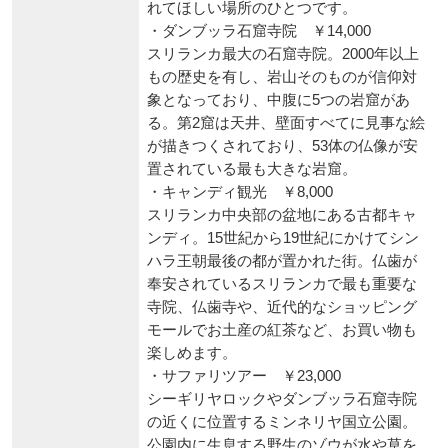
れてほしい場所のひとつです。
・ダンブッラ石窟寺院 ￥14,000
スリランカ最大の石窟寺院。2000年以上
もの歴史を有し、岩山そのものが信仰対
象となっており、中腹に5つの岩窟があ
る。第2窟は天井、壁面すべてに見事な絵
が描きつくされており、53体の仏像が安
置されている最も大きな岩窟。
・キャンディ観光 ￥8,000
スリランカ中央部の盆地にある古都キャ
ンディ。15世紀から19世紀にかけてシン
ハラ王朝最後の都が置かれた街。仏歯が
奉安されているスリランカで最も重要な
寺院、仏歯寺や、近代的なショッピング
モールでお土産の紅茶など、お買い物も
楽しめます。
・サファリツアー ￥23,000
シーギリヤロックやダンブッラ石窟寺院
の近くに位置するミンネリヤ国立公園。
公園内に生息する野生のゾウが水や草を