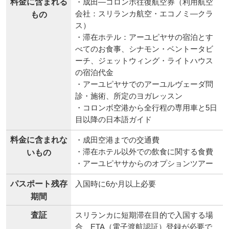
料金に含まれる
・成田―コロンボ往復航空券（利用航空
会社：スリランカ航空・エコノミ―クラ
もの
ス）
・滞在ホテル：アーユピヤサの宿泊とす
べてのお食事、シナモン・ベントータビ
ーチ、ジェットウィング・ライトハウス
の宿泊代金
・アーユピヤサでのアーユルヴェーダ問
診・施術、所定のヨガレッスン
・コロンボ空港から全行程の専用車と5日
目以降の日本語ガイド
料金に含まれな
・成田空港までの交通費
・滞在ホテル以外での飲食に関する食費
いもの
・アーユピヤサからのオプションツアー
パスポート残存
入国時に6か月以上必要
期間
査証
スリランカに短期滞在目的で入国する場
合、ETA（電子渡航認証）登録が必要で