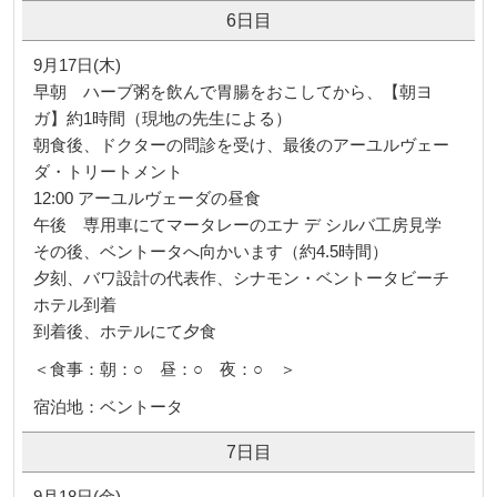
6日目
9月17日(木)
早朝 ハーブ粥を飲んで胃腸をおこしてから、【朝ヨ
ガ】約1時間（現地の先生による）
朝食後、ドクターの問診を受け、最後のアーユルヴェー
ダ・トリートメント
12:00 アーユルヴェーダの昼食
午後 専用車にてマータレーのエナ デ シルバ工房見学
その後、ベントータへ向かいます（約4.5時間）
夕刻、バワ設計の代表作、シナモン・ベントータビーチ
ホテル到着
到着後、ホテルにて夕食
＜食事：朝：○ 昼：○ 夜：○ ＞
宿泊地：ベントータ
7日目
9月18日(金)