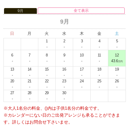
全て表示
9月
9月
日
月
火
水
木
金
土
1
2
3
4
5
-
-
-
-
-
6
7
8
9
10
11
12
-
-
-
-
-
-
43.6
万円
13
14
15
16
17
18
19
-
-
-
-
-
-
-
20
21
22
23
24
25
26
-
-
-
-
-
-
-
27
28
29
30
-
-
-
-
※大人1名分の料金、()内は子供1名分の料金です。
※カレンダーにない日のご出発アレンジも承ることができま
す。詳しくはお問合せ下さいませ。