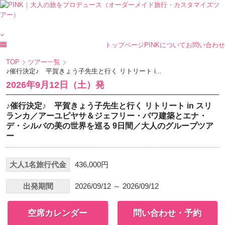
トップページ
PINKについて
お問い合わせ
TOP
ツアー一覧
♪催行決定♪ 平賀きょう子先生と行く リトリート i...
2026年9月12日（土）発
♪催行決定♪ 平賀きょう子先生と行く リトリート in スリ
ランカ／アーユピヤサ＆ジェフリー・バワ建築とエナ・
デ・シルバの美の世界を巡る 9日間／大人のグループツア
ー
大人1名旅行代金
436,000円
出発期間
2026/09/12 ～ 2026/09/12
空席カレンダー
問い合わせ・予約