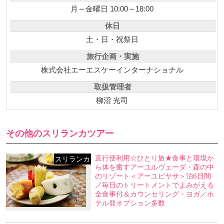
月～金曜日 10:00～18:00
休日
土・日・祝祭日
旅行企画・実施
株式会社エーエスケーインターナショナル
取扱管理者
柳沼 光司
その他のスリランカツアー
直行便利用☆ひとり旅★食事と環境か
スリランカ
ら体を癒すアーユルヴェーダ・森の中
のリゾート＜アーユピヤサ＞泊6日間
／毎日のトリートメントでよみがえる
全食事付＆カウンセリング・ヨガ／ホ
テル発オプション多数