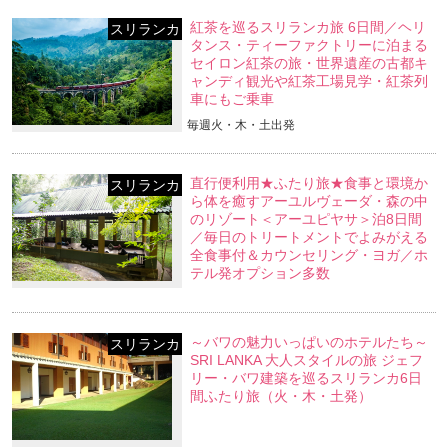
紅茶を巡るスリランカ旅 6日間／ヘリ
スリランカ
タンス・ティーファクトリーに泊まる
セイロン紅茶の旅・世界遺産の古都キ
ャンディ観光や紅茶工場見学・紅茶列
車にもご乗車
毎週火・木・土出発
直行便利用★ふたり旅★食事と環境か
スリランカ
ら体を癒すアーユルヴェーダ・森の中
のリゾート＜アーユピヤサ＞泊8日間
／毎日のトリートメントでよみがえる
全食事付＆カウンセリング・ヨガ／ホ
テル発オプション多数
～バワの魅力いっぱいのホテルたち～
スリランカ
SRI LANKA 大人スタイルの旅 ジェフ
リー・バワ建築を巡るスリランカ6日
間ふたり旅（火・木・土発）