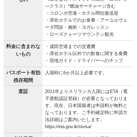
―クラス）*燃油サーチャージ含む
・コロンボ空港－ホテル間往復送迎
・滞在ホテルでのお食事・アーユルヴェ
ーダ問診・施術・ヨガレッスン
・ローズクォーツマウンテン観光
料金に含まれな
・成田空港までの交通費
・滞在ホテル以外での飲食に関する食費
いもの
・現地ガイド・ドライバーへのチップ
パスポート有効
入国時に6か月以上必要です。
残存期間
査証
2011年よりスリランカ入国にはETA（電
子渡航認証登録）が必要となっておりま
す。現在、日本国籍者は申請料が無料と
なっております。ご予約確定時に申請方
法詳細はご案内いたします。
https://eta.gov.lk/slvisa/