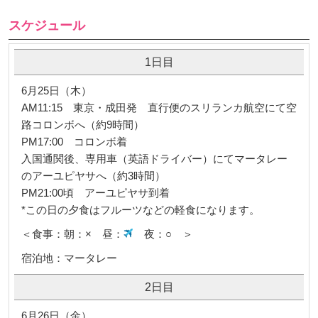
スケジュール
1日目
6月25日（木）
AM11:15 東京・成田発 直行便のスリランカ航空にて空
路コロンボへ（約9時間）
PM17:00 コロンボ着
入国通関後、専用車（英語ドライバー）にてマータレー
のアーユピヤサへ（約3時間）
PM21:00頃 アーユピヤサ到着
*この日の夕食はフルーツなどの軽食になります。
＜食事：朝：× 昼：
夜：○ ＞
宿泊地：マータレー
2日目
6月26日（金）