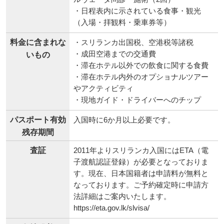
ルヴェーダ問診・施術（2回）
・日程表内に示されている食事・観光
（入場・拝観料・乗車券等）
料金に含まれな
・スリランカ出国税、空港税等諸税
・成田空港までの交通費
いもの
・滞在ホテル以外での飲食に関する食費
・滞在ホテル内外のオプショナルツアー
やアクティビティ
・現地ガイド・ドライバーへのチップ
パスポート有効
入国時に6か月以上必要です。
残存期間
査証
2011年よりスリランカ入国にはETA（電
子渡航認証登録）が必要となっておりま
す。現在、日本国籍者は申請料が無料と
なっております。ご予約確定時に申請方
法詳細はご案内いたします。
https://eta.gov.lk/slvisa/