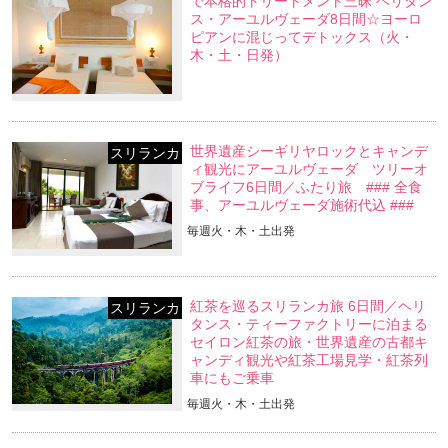
直行便利用☆ひとり旅☆バワのホテル
スリランカ
で本格的トリートメント三昧 ヘリタン
ス・アーユルヴェーダ8日間☆ヨーロ
ピアンに混じってデトックス（火・
木・土・日発）
世界遺産シーギリヤロックとキャンデ
スリランカ
ィ観光にアーユルヴェーダ ツリーオ
ブライフ6日間／ふたり旅 ### 全食
事、アーユルヴェーダ施術代込 ###
毎週火・木・土出発
紅茶を巡るスリランカ旅 6日間／ヘリ
スリランカ
タンス・ティーファクトリーに泊まる
セイロン紅茶の旅・世界遺産の古都キ
ャンディ観光や紅茶工場見学・紅茶列
車にもご乗車
毎週火・木・土出発