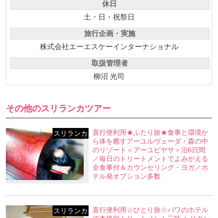
休日
土・日・祝祭日
旅行企画・実施
株式会社エーエスケーインターナショナル
取扱管理者
柳沼 光司
その他のスリランカツアー
直行便利用★ふたり旅★食事と環境か
スリランカ
ら体を癒すアーユルヴェーダ・森の中
のリゾート＜アーユピヤサ＞泊6日間
／毎日のトリートメントでよみがえる
全食事付＆カウンセリング・ヨガ／ホ
テル発オプション多数