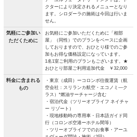
アーユルヴェーダトリートメントは、ド
クターにより決定されるメニューとなり
ます。シロダーラの施術は今回は行いま
せん。
気軽にご参加い
お気軽にご参加いただくために「相部
屋」（同性）でのプランをベースに企画
ただくために
しておりますので、おひとり様でのご参
加もお得な価格設定になっています。
1名1室ご利用のプランもございます。★
おひとり部屋ご利用追加代金 ￥32,000
料金に含まれる
・東京（成田）ーコロンボ往復運賃（航
空会社：スリランカ航空・エコノミ―ク
もの
ラス）*燃油サーチャージ含む
・宿泊代金（ツリーオブライフ ネイチャ
ー リゾート）
・現地移動時の専用車・日本語ガイド同
行（コロンボ空港ーホテル間等）
・ツリーオブライフでのお食事・アーユ