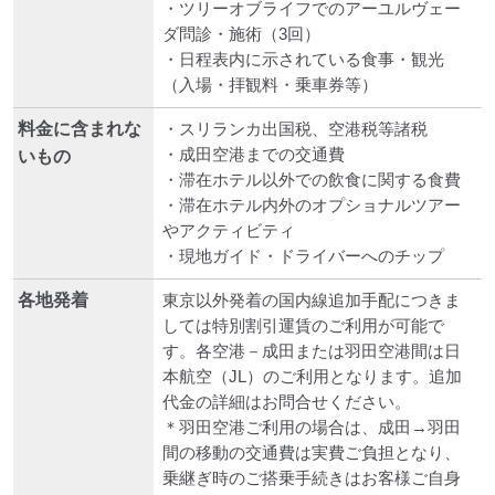
・ツリーオブライフでのアーユルヴェー
ダ問診・施術（3回）
・日程表内に示されている食事・観光
（入場・拝観料・乗車券等）
料金に含まれな
・スリランカ出国税、空港税等諸税
・成田空港までの交通費
いもの
・滞在ホテル以外での飲食に関する食費
・滞在ホテル内外のオプショナルツアー
やアクティビティ
・現地ガイド・ドライバーへのチップ
各地発着
東京以外発着の国内線追加手配につきま
しては特別割引運賃のご利用が可能で
す。各空港－成田または羽田空港間は日
本航空（JL）のご利用となります。追加
代金の詳細はお問合せください。
＊羽田空港ご利用の場合は、成田→羽田
間の移動の交通費は実費ご負担となり、
乗継ぎ時のご搭乗手続きはお客様ご自身