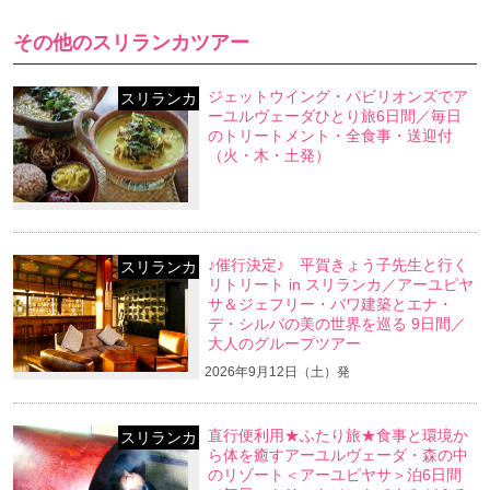
その他のスリランカツアー
ジェットウイング・パビリオンズでア
スリランカ
ーユルヴェーダひとり旅6日間／毎日
のトリートメント・全食事・送迎付
（火・木・土発）
♪催行決定♪ 平賀きょう子先生と行く
スリランカ
リトリート in スリランカ／アーユピヤ
サ＆ジェフリー・バワ建築とエナ・
デ・シルバの美の世界を巡る 9日間／
大人のグループツアー
2026年9月12日（土）発
直行便利用★ふたり旅★食事と環境か
スリランカ
ら体を癒すアーユルヴェーダ・森の中
のリゾート＜アーユピヤサ＞泊6日間