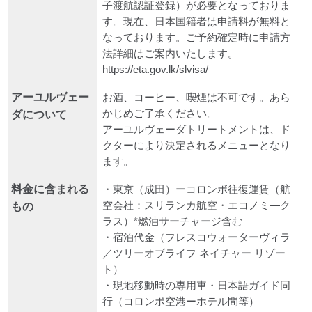
子渡航認証登録）が必要となっておりま
す。現在、日本国籍者は申請料が無料と
なっております。ご予約確定時に申請方
法詳細はご案内いたします。
https://eta.gov.lk/slvisa/
アーユルヴェー
お酒、コーヒー、喫煙は不可です。あら
かじめご了承ください。
ダについて
アーユルヴェーダトリートメントは、ド
クターにより決定されるメニューとなり
ます。
料金に含まれる
・東京（成田）ーコロンボ往復運賃（航
空会社：スリランカ航空・エコノミ―ク
もの
ラス）*燃油サーチャージ含む
・宿泊代金（フレスコウォーターヴィラ
／ツリーオブライフ ネイチャー リゾー
ト）
・現地移動時の専用車・日本語ガイド同
行（コロンボ空港ーホテル間等）