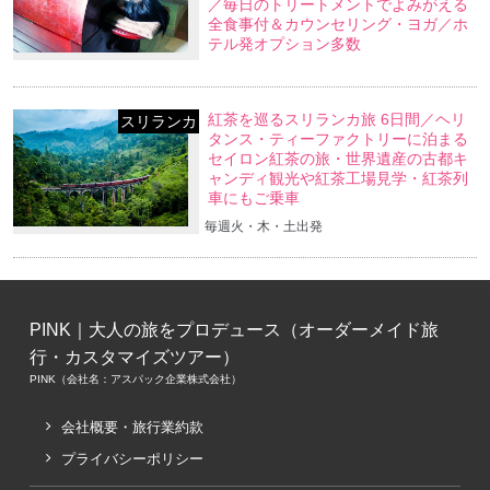
／毎日のトリートメントでよみがえる
全食事付＆カウンセリング・ヨガ／ホ
テル発オプション多数
紅茶を巡るスリランカ旅 6日間／ヘリ
スリランカ
タンス・ティーファクトリーに泊まる
セイロン紅茶の旅・世界遺産の古都キ
ャンディ観光や紅茶工場見学・紅茶列
車にもご乗車
毎週火・木・土出発
PINK｜大人の旅をプロデュース（オーダーメイド旅
行・カスタマイズツアー）
PINK（会社名：アスパック企業株式会社）
会社概要・旅行業約款
プライバシーポリシー