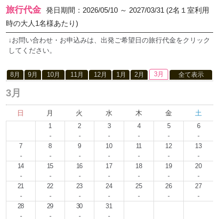
旅行代金
発日期間：2026/05/10 ～ 2027/03/31 (2名１室利用
時の大人1名様あたり)
↓お問い合わせ・お申込みは、出発ご希望日の旅行代金をクリック
してください。
3月
8月
9月
10月
11月
12月
1月
2月
全て表示
3月
日
月
火
水
木
金
土
1
2
3
4
5
6
-
-
-
-
-
-
7
8
9
10
11
12
13
-
-
-
-
-
-
-
14
15
16
17
18
19
20
-
-
-
-
-
-
-
21
22
23
24
25
26
27
-
-
-
-
-
-
-
28
29
30
31
-
-
-
-