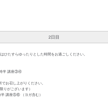
2日目
間はひたすらゆったりとした時間をお過ごしください。
時半 講座③④
場所でお召し上がりください。
数に限りがございます）
時半 講座⑤⑥ （ヨガ含む）