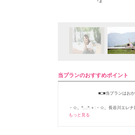
あり。インストラクター養成プランもございま
ージ
当プランのおすすめポイント
■□■当プランはおかげさま
・☆。*:..:*:＋:・☆。長谷川エレ
もっと見る