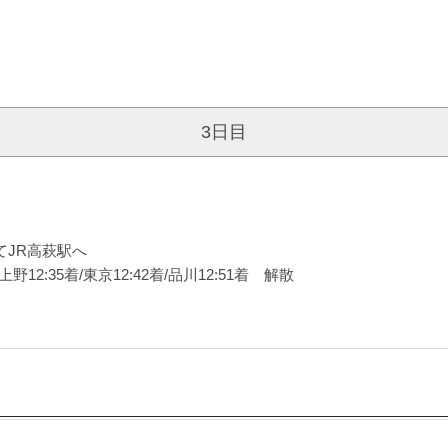
3日目
てJR高萩駅へ
野12:35着/東京12:42着/品川12:51着 解散