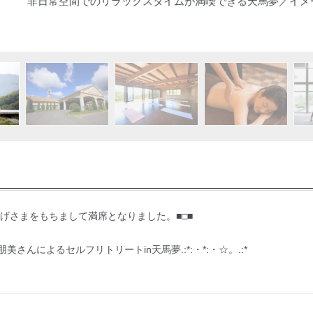
非日常空間でのリラックスタイムが満喫できる天馬夢／イメージ
をもちまして満席となりました。■□■
ナ朋美さんによるセルフリトリートin天馬夢.:*:・*:・☆。.:*