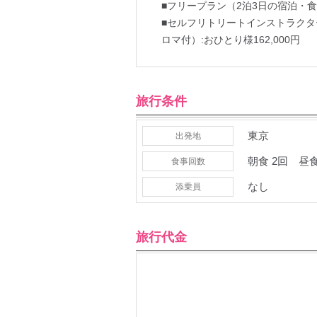
■フリープラン（2泊3日の宿泊・食事
■セルフリトリートインストラクタ
ロマ付）:おひとり様162,000円
旅行条件
東京
出発地
朝食
2回
昼
食事
回数
なし
添乗員
旅行代金