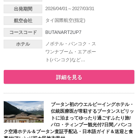
2026/04/01～2027/03/31
出発期間
タイ国際航空(指定)
航空会社
コースコード
BUTANART2UP7
ノボテル・バンコク・ス
ホテル
ワンナブーム・エアポー
ト(バンコク)など…
詳細を見る
ブータン初のウエルビーイングホテル・
伝統医療医が常駐するブータンスピリッ
トに泊まってゆったり過ごすふたり旅/
パロ・ティンプー観光付7日間／バンコ
ク空港ホテル＆ブータン査証手配込・日本語ガイド＆送迎と食