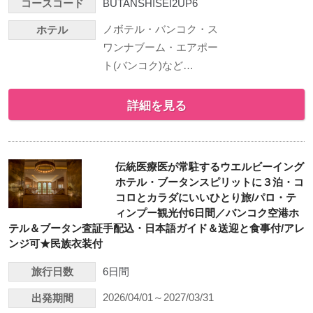
コースコード
BUTANSHISEI2UP6
ノボテル・バンコク・ス
ホテル
ワンナブーム・エアポー
ト(バンコク)など…
詳細を見る
伝統医療医が常駐するウエルビーイング
ホテル・ブータンスピリットに３泊・コ
コロとカラダにいいひとり旅/パロ・テ
ィンプー観光付6日間／バンコク空港ホ
テル＆ブータン査証手配込・日本語ガイド＆送迎と食事付/アレ
ンジ可★民族衣装付
旅行日数
6日間
2026/04/01～2027/03/31
出発期間