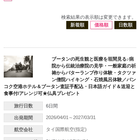
検索結果の表示順は変更できます。
新着順
価格順
日数順
ブータンの死生観と医療を垣間見る♪病
院から伝統治療院の見学・一般家庭の祈
祷からバターランプ作り体験・タクツァ
ン僧院ハイキング・石焼風呂体験／バン
コク空港ホテル＆ブータン査証手配込・日本語ガイド＆送迎と
食事付/アレンジ可★仏具プレゼント
旅行日数
6日間
2026/04/01～2027/03/31
出発期間
タイ国際航空(指定)
航空会社