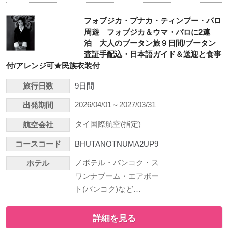
フォブジカ・プナカ・ティンプー・パロ
周遊 フォブジカ＆ウマ・パロに2連
泊 大人のブータン旅９日間/ブータン
査証手配込・日本語ガイド＆送迎と食事
付/アレンジ可★民族衣装付
旅行日数
9日間
2026/04/01～2027/03/31
出発期間
タイ国際航空(指定)
航空会社
コースコード
BHUTANOTNUMA2UP9
ノボテル・バンコク・ス
ホテル
ワンナブーム・エアポー
ト(バンコク)など…
詳細を見る