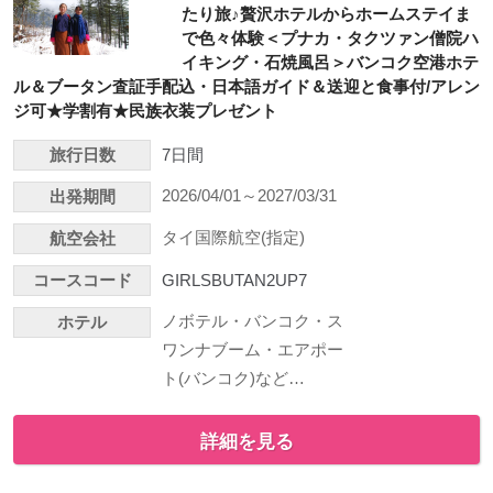
たり旅♪贅沢ホテルからホームステイま
で色々体験＜プナカ・タクツァン僧院ハ
イキング・石焼風呂＞バンコク空港ホテ
ル＆ブータン査証手配込・日本語ガイド＆送迎と食事付/アレン
ジ可★学割有★民族衣装プレゼント
旅行日数
7日間
2026/04/01～2027/03/31
出発期間
タイ国際航空(指定)
航空会社
コースコード
GIRLSBUTAN2UP7
ノボテル・バンコク・ス
ホテル
ワンナブーム・エアポー
ト(バンコク)など…
詳細を見る