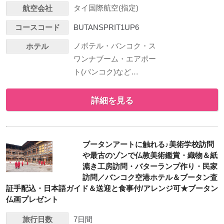
タイ国際航空(指定)
航空会社
コースコード
BUTANSPRIT1UP6
ノボテル・バンコク・ス
ホテル
ワンナブーム・エアポー
ト(バンコク)など…
詳細を見る
ブータンアートに触れる♪美術学校訪問
や最古のゾンで仏教美術鑑賞・織物＆紙
漉き工房訪問・バターランプ作り・民家
訪問／バンコク空港ホテル＆ブータン査
証手配込・日本語ガイド＆送迎と食事付/アレンジ可★ブータン
仏画プレゼント
旅行日数
7日間