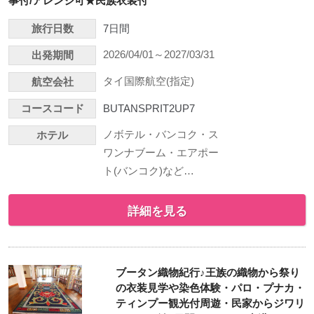
事付/アレンジ可★民族衣装付
旅行日数
7日間
2026/04/01～2027/03/31
出発期間
タイ国際航空(指定)
航空会社
コースコード
BUTANSPRIT2UP7
ノボテル・バンコク・ス
ホテル
ワンナブーム・エアポー
ト(バンコク)など…
詳細を見る
ブータン織物紀行♪王族の織物から祭り
の衣装見学や染色体験・パロ・プナカ・
ティンプー観光付周遊・民家からジワリ