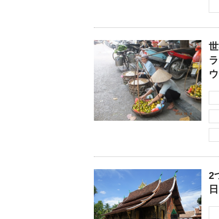
世
ラ
ウ
2
日