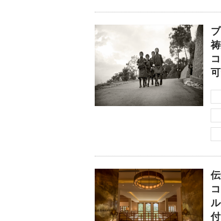
ブ
祷
コ
可
伝
コ
ル
付