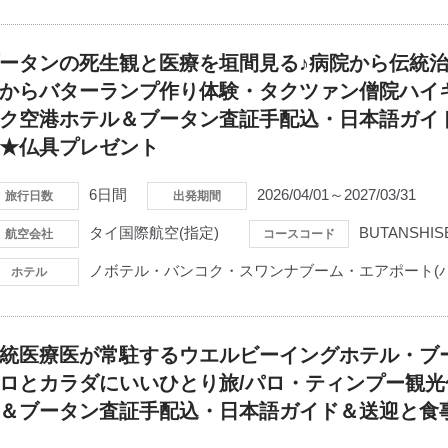
ータンの死生観と医療を垣間見る♪病院から伝統
からバターランプ作り体験・タクツァン僧院ハイ
ク空港ホテル＆ブータン査証手配込・日本語ガイ
★仏具プレゼント
6日間
2026/04/01～2027/03/31
旅行日数
出発期間
タイ国際航空(指定)
BUTANSHIS
航空会社
コースコード
ノボテル・バンコク・スワンナブーム・エアポート(
ホテル
統医療医が常駐するウエルビーイングホテル・ブ
ロとカラダにいいひとり旅/パロ・ティンプー観光
＆ブータン査証手配込・日本語ガイド＆送迎と食