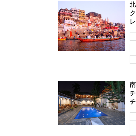
北
ク
レ
南
チ
チ