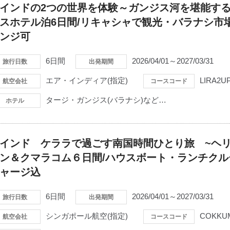
インドの2つの世界を体験～ガンジス河を堪能す
スホテル泊6日間/リキャシャで観光・バラナシ市
ンジ可
6日間
2026/04/01～2027/03/31
旅行日数
出発期間
エア・インディア(指定)
LIRA2U
航空会社
コースコード
タージ・ガンジス(バラナシ)など…
ホテル
インド ケララで過ごす南国時間ひとり旅 ~ヘ
ン＆クマラコム６日間/ハウスボート・ランチクル
ャージ込
6日間
2026/04/01～2027/03/31
旅行日数
出発期間
シンガポール航空(指定)
COKKU
航空会社
コースコード