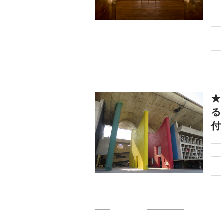
★
る
付