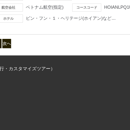
ベトナム航空(指定)
HOIANLPQ1
航空会社
コースコード
ビン・フン・１・ヘリテージ(ホイアン)など…
ホテル
次へ
旅行・カスタマイズツアー）