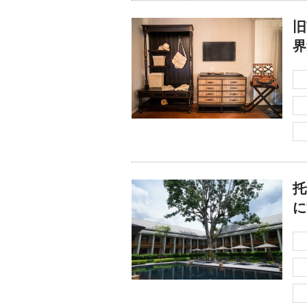
旧
界
托
に