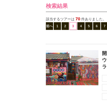
検索結果
70
該当するツアーは
件ありました。
前へ
1
2
3
4
5
6
7
開
ウ
ラ