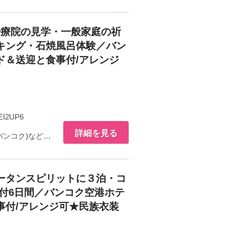
治療院の見学・一般家庭の祈
キング・石焼風呂体験／バン
ド＆送迎と食事付/アレンジ
EI2UP6
詳細を見る
バンコク)など…
ータンスピリットに３泊・コ
付6日間／バンコク空港ホテ
事付/アレンジ可★民族衣装