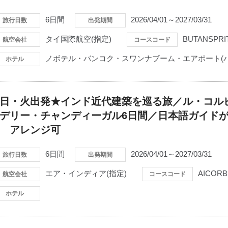
6日間
2026/04/01～2027/03/31
旅行日数
出発期間
タイ国際航空(指定)
BUTANSPRI
航空会社
コースコード
ノボテル・バンコク・スワンナブーム・エアポート(
ホテル
日・火出発★インド近代建築を巡る旅／ル・コル
デリー・チャンディーガル6日間／日本語ガイド
 アレンジ可
6日間
2026/04/01～2027/03/31
旅行日数
出発期間
エア・インディア(指定)
AICORB
航空会社
コースコード
ホテル