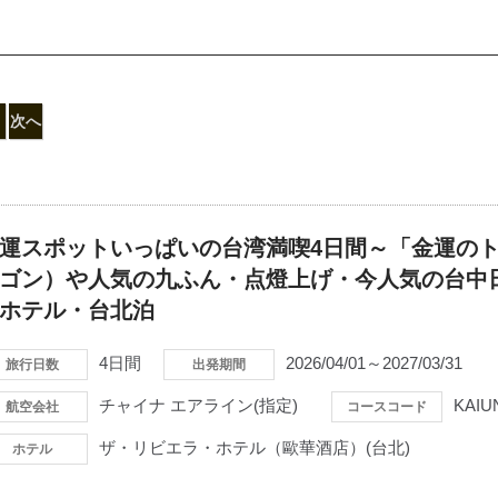
次へ
運スポットいっぱいの台湾満喫4日間～「金運の
ゴン）や人気の九ふん・点燈上げ・今人気の台中
ホテル・台北泊
4日間
2026/04/01～2027/03/31
旅行日数
出発期間
チャイナ エアライン(指定)
KAIU
航空会社
コースコード
ザ・リビエラ・ホテル（歐華酒店）(台北)
ホテル