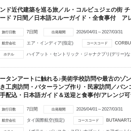
ンド近代建築を巡る旅／ル・コルビュジェの街 
ード 7日間／日本語スルーガイド・全食事付 ア
7日間
2026/04/01～2027/03/31
旅行日数
出発期間
エア・インディア(指定)
CORBU
航空会社
コースコード
ハイアット・セントリック・ジャナクプリ(デリー)な
ホテル
ータンアートに触れる♪美術学校訪問や最古のゾ
き工房訪問・バターランプ作り・民家訪問／バン
手配込・日本語ガイド＆送迎と食事付/アレンジ
7日間
2026/04/01～2027/03/31
旅行日数
出発期間
タイ国際航空(指定)
BUTANART
航空会社
コースコード