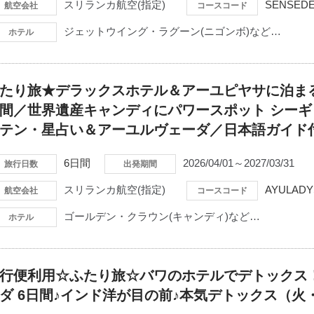
スリランカ航空(指定)
SENSEDE
航空会社
コースコード
ジェットウイング・ラグーン(ニゴンボ)など…
ホテル
たり旅★デラックスホテル＆アーユピヤサに泊ま
間／世界遺産キャンディにパワースポット シー
テン・星占い＆アーユルヴェーダ／日本語ガイド
6日間
2026/04/01～2027/03/31
旅行日数
出発期間
スリランカ航空(指定)
AYULADY
航空会社
コースコード
ゴールデン・クラウン(キャンディ)など…
ホテル
行便利用☆ふたり旅☆バワのホテルでデトックス
ダ 6日間♪インド洋が目の前♪本気デトックス（火