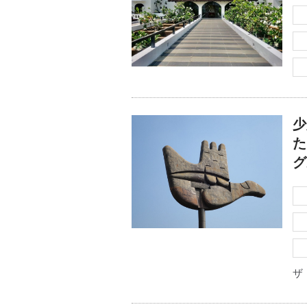
少
た
グ
ザ