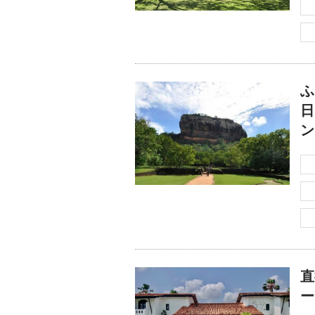
ふ
日
ン
直
ー