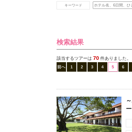
キーワード
検索結果
70
該当するツアーは
件ありました。
前へ
1
2
3
4
5
6
～
ー