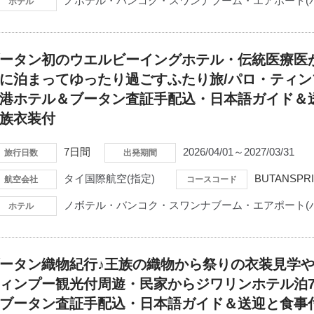
ノボテル・バンコク・スワンナブーム・エアポート(
ホテル
ータン初のウエルビーイングホテル・伝統医療医
に泊まってゆったり過ごすふたり旅/パロ・ティン
港ホテル＆ブータン査証手配込・日本語ガイド＆
族衣装付
7日間
2026/04/01～2027/03/31
旅行日数
出発期間
タイ国際航空(指定)
BUTANSPRI
航空会社
コースコード
ノボテル・バンコク・スワンナブーム・エアポート(
ホテル
ータン織物紀行♪王族の織物から祭りの衣装見学
ィンプー観光付周遊・民家からジワリンホテル泊
ブータン査証手配込・日本語ガイド＆送迎と食事