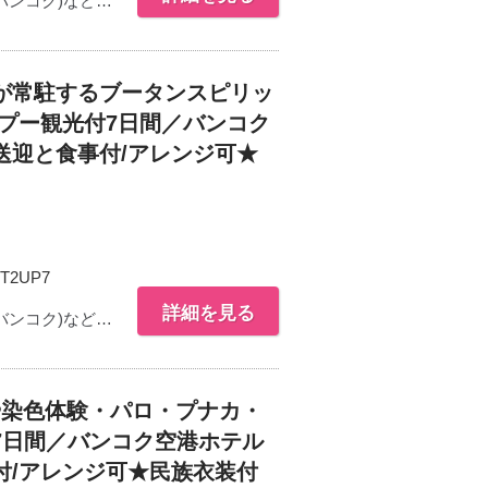
バンコク)など…
が常駐するブータンスピリッ
プー観光付7日間／バンコク
送迎と食事付/アレンジ可★
T2UP7
詳細を見る
バンコク)など…
や染色体験・パロ・プナカ・
7日間／バンコク空港ホテル
付/アレンジ可★民族衣装付