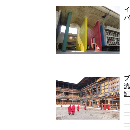
イ
バ
ブ
漉
証