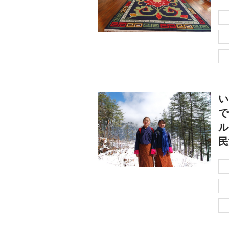
い
で
ル
民