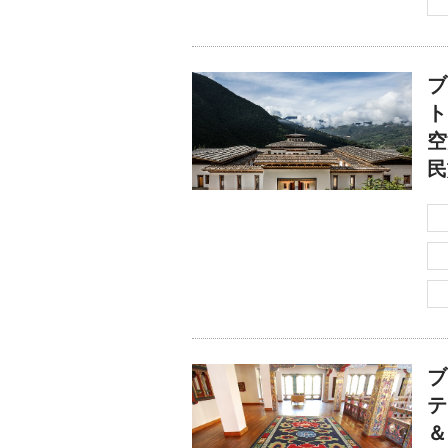
ブ
ト
空
民
ブ
テ
＆