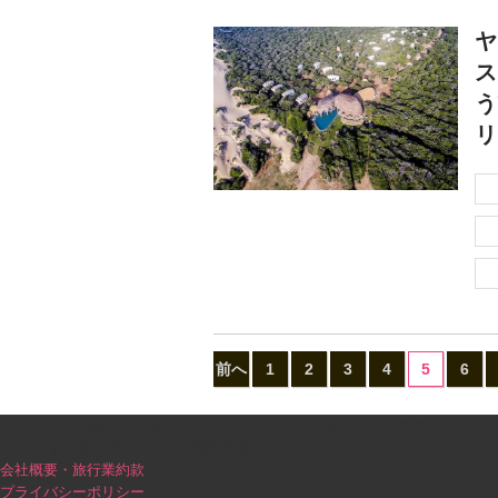
ヤ
ス
う
リ
前へ
1
2
3
4
5
6
PINK｜大人の旅をプロデュース（オーダーメイド旅行・カスタマイズツアー
PINK（会社名：アスパック企業株式会社）
会社概要・旅行業約款
プライバシーポリシー