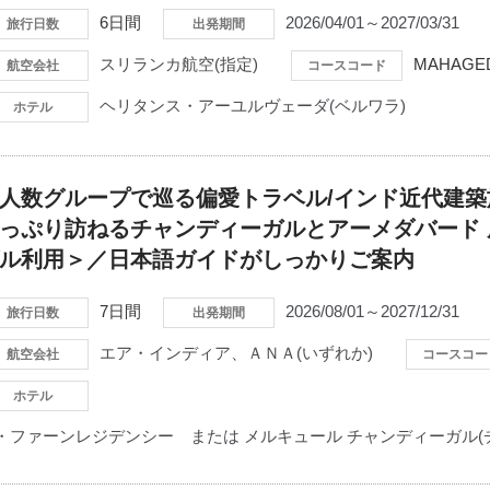
6日間
2026/04/01～2027/03/31
旅行日数
出発期間
スリランカ航空(指定)
MAHAGE
航空会社
コースコード
ヘリタンス・アーユルヴェーダ(ベルワラ)
ホテル
人数グループで巡る偏愛トラベル/インド近代建
っぷり訪ねるチャンディーガルとアーメダバード
ル利用＞／日本語ガイドがしっかりご案内
7日間
2026/08/01～2027/12/31
旅行日数
出発期間
エア・インディア、ＡＮＡ(いずれか)
航空会社
コースコー
ホテル
・ファーンレジデンシー または メルキュール チャンディーガル(