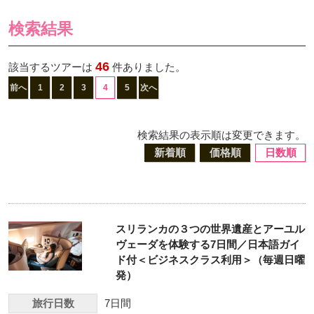
検索結果
46
該当するツアーは
件ありました。
前へ
1
2
3
4
5
次へ
検索結果の表示順は変更できます。
新着順
価格順
日数順
スリランカの３つの世界遺産とアーユル
ヴェーダを体験する7日間／日本語ガイ
ド付＜ビジネスクラス利用＞（毎週日曜
発）
旅行日数
7日間