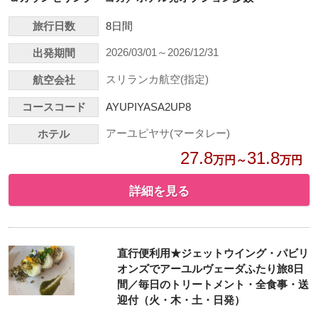
旅行日数
8日間
2026/03/01～2026/12/31
出発期間
スリランカ航空(指定)
航空会社
コースコード
AYUPIYASA2UP8
アーユピヤサ(マータレー)
ホテル
27.8
31.8
万円～
万円
詳細を見る
直行便利用★ジェットウイング・パビリ
オンズでアーユルヴェーダふたり旅8日
間／毎日のトリートメント・全食事・送
迎付（火・木・土・日発）