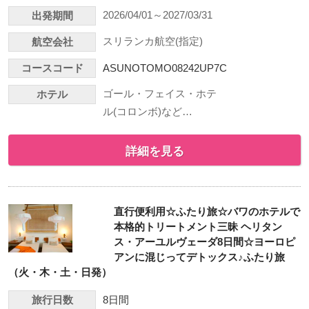
2026/04/01～2027/03/31
出発期間
スリランカ航空(指定)
航空会社
コースコード
ASUNOTOMO08242UP7C
ゴール・フェイス・ホテ
ホテル
ル(コロンボ)など…
詳細を見る
直行便利用☆ふたり旅☆バワのホテルで
本格的トリートメント三昧 ヘリタン
ス・アーユルヴェーダ8日間☆ヨーロピ
アンに混じってデトックス♪ふたり旅
（火・木・土・日発）
旅行日数
8日間