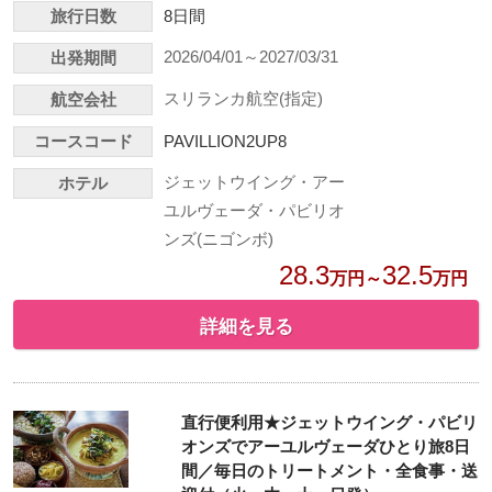
旅行日数
8日間
2026/04/01～2027/03/31
出発期間
スリランカ航空(指定)
航空会社
コースコード
PAVILLION2UP8
ジェットウイング・アー
ホテル
ユルヴェーダ・パビリオ
ンズ(ニゴンボ)
28.3
32.5
万円～
万円
詳細を見る
直行便利用★ジェットウイング・パビリ
オンズでアーユルヴェーダひとり旅8日
間／毎日のトリートメント・全食事・送