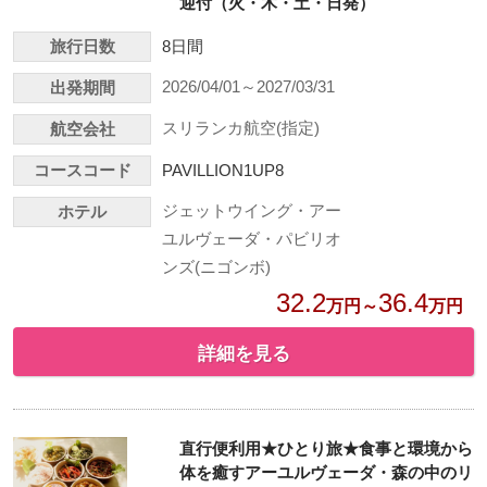
迎付（火・木・土・日発）
旅行日数
8日間
2026/04/01～2027/03/31
出発期間
スリランカ航空(指定)
航空会社
コースコード
PAVILLION1UP8
ジェットウイング・アー
ホテル
ユルヴェーダ・パビリオ
ンズ(ニゴンボ)
32.2
36.4
万円～
万円
詳細を見る
直行便利用★ひとり旅★食事と環境から
体を癒すアーユルヴェーダ・森の中のリ