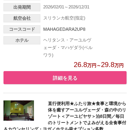
2026/02/01～2026/12/31
出発期間
スリランカ航空(指定)
航空会社
コースコード
MAHAGEDARA2UP8
ヘリタンス・アーユルヴ
ホテル
ェーダ・マハゲダラ(ベル
ワラ)
26.8
29.8
万円～
万円
詳細を見る
直行便利用★ふたり旅★食事と環境から
体を癒すアーユルヴェーダ・森の中のリ
ゾート＜アーユピヤサ＞泊8日間／毎日
のトリートメントでよみがえる全食事付
＆カウンセリング・ヨガ／ホテル発オプション多数