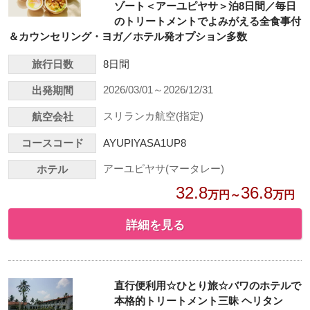
ゾート＜アーユピヤサ＞泊8日間／毎日
のトリートメントでよみがえる全食事付
＆カウンセリング・ヨガ／ホテル発オプション多数
旅行日数
8日間
2026/03/01～2026/12/31
出発期間
スリランカ航空(指定)
航空会社
コースコード
AYUPIYASA1UP8
アーユピヤサ(マータレー)
ホテル
32.8
36.8
万円～
万円
詳細を見る
直行便利用☆ひとり旅☆バワのホテルで
本格的トリートメント三昧 ヘリタン