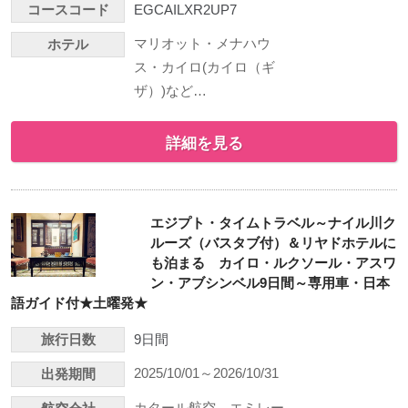
コースコード
EGCAILXR2UP7
マリオット・メナハウ
ホテル
ス・カイロ(カイロ（ギ
ザ）)など…
詳細を見る
エジプト・タイムトラベル～ナイル川ク
ルーズ（バスタブ付）＆リヤドホテルに
も泊まる カイロ・ルクソール・アスワ
ン・アブシンベル9日間～専用車・日本
語ガイド付★土曜発★
旅行日数
9日間
2025/10/01～2026/10/31
出発期間
カタール航空、エミレー