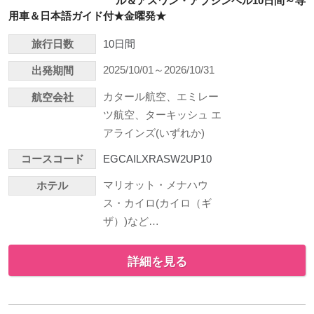
ル＆アスワン・アブシンベル10日間～専
用車＆日本語ガイド付★金曜発★
旅行日数
10日間
2025/10/01～2026/10/31
出発期間
カタール航空、エミレー
航空会社
ツ航空、ターキッシュ エ
アラインズ(いずれか)
コースコード
EGCAILXRASW2UP10
マリオット・メナハウ
ホテル
ス・カイロ(カイロ（ギ
ザ）)など…
詳細を見る