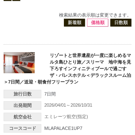
検索結果の表示順は変更できます。
新着順
価格順
日数順
リゾートと世界遺産が一度に楽しめるマ
ルタ島ひとり旅／スリーマ 地中海を見
下ろすインフィニティプールで過ごす
ザ・パレスホテル＜デラックスルーム泊
＞7日間／送迎・朝食付フリープラン
旅行日数
7日間
2026/04/01～2026/10/31
出発期間
エミレーツ航空(指定)
航空会社
コースコード
MLAPALACE1UP7