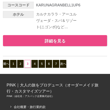
コースコード
KARUNAGRANBELL1UP6
カルナカララ・アーユル
ホテル
ヴェーダ・スパ＆リゾー
ト(ニゴンボ)など…
詳細を見る
前へ
1
2
3
4
5
6
7
次へ
PINK｜大人の旅をプロデュース（オーダーメイド旅
行・カスタマイズツアー）
PINK（会社名：アスパック企業株式会社）
会社概要・旅行業約款