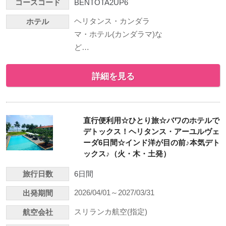
コースコード
BENTOTA2UP6
ヘリタンス・カンダラ
ホテル
マ・ホテル(カンダラマ)な
ど…
詳細を見る
直行便利用☆ひとり旅☆バワのホテルで
デトックス！ヘリタンス・アーユルヴェ
ーダ6日間☆インド洋が目の前♪本気デト
ックス♪（火・木・土発）
旅行日数
6日間
2026/04/01～2027/03/31
出発期間
スリランカ航空(指定)
航空会社