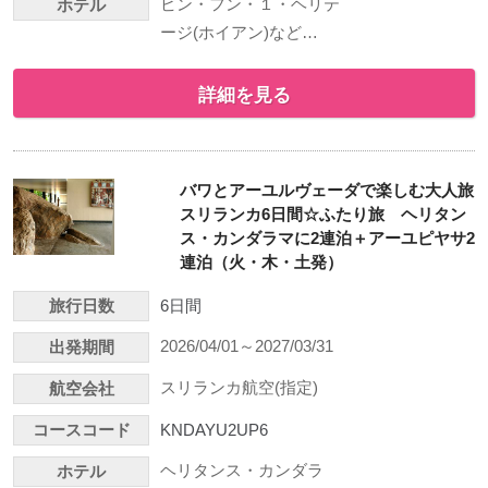
ビン・フン・１・ヘリテ
ホテル
ージ(ホイアン)など…
詳細を見る
バワとアーユルヴェーダで楽しむ大人旅
スリランカ6日間☆ふたり旅 ヘリタン
ス・カンダラマに2連泊＋アーユピヤサ2
連泊（火・木・土発）
旅行日数
6日間
2026/04/01～2027/03/31
出発期間
スリランカ航空(指定)
航空会社
コースコード
KNDAYU2UP6
ヘリタンス・カンダラ
ホテル