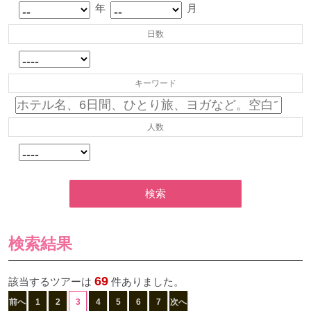
年
月
日数
キーワード
人数
検索
検索結果
69
該当するツアーは
件ありました。
前へ
1
2
3
4
5
6
7
次へ