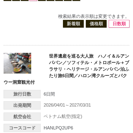
検索結果の表示順は変更できます。
新着順
価格順
日数順
世界遺産を巡る大人旅 ハノイ＆ルアン
パバン／ソフィテル・メトロポール＋ブ
ラサリ・ヘリテージ・ルアンパバン泊ふ
たり旅6日間／ハロン湾クルーズとパク
ウー洞窟観光付
旅行日数
6日間
2026/04/01～2027/03/31
出発期間
ベトナム航空(指定)
航空会社
コースコード
HANLPQ2UP6