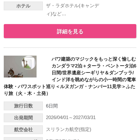
ザ・ラダホテル(キャンデ
ホテル
ィ)など…
詳細を見る
バワ建築のマジックをもっと深く愉しむ
カンダラマ2泊＋ターラ・ベントータ泊6
日間/世界遺産シーギリヤ＆ダンブッラ/
インド洋を眺めながらの小一時間の電車
体験・バワスポット巡り＜ルヌガンガ・ナンバー11見学＞ふた
り旅（火・木・土発）
旅行日数
6日間
2026/04/01～2027/03/31
出発期間
スリランカ航空(指定)
航空会社