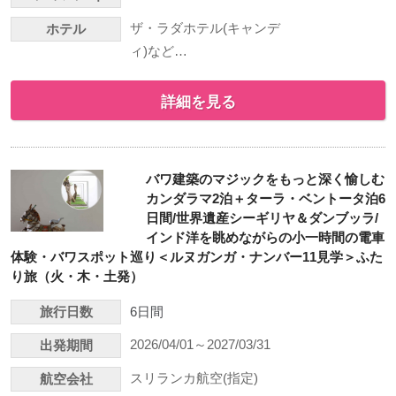
ザ・ラダホテル(キャンデ
ホテル
ィ)など…
詳細を見る
バワ建築のマジックをもっと深く愉しむ
カンダラマ2泊＋ターラ・ベントータ泊6
日間/世界遺産シーギリヤ＆ダンブッラ/
インド洋を眺めながらの小一時間の電車
体験・バワスポット巡り＜ルヌガンガ・ナンバー11見学＞ふた
り旅（火・木・土発）
旅行日数
6日間
2026/04/01～2027/03/31
出発期間
スリランカ航空(指定)
航空会社