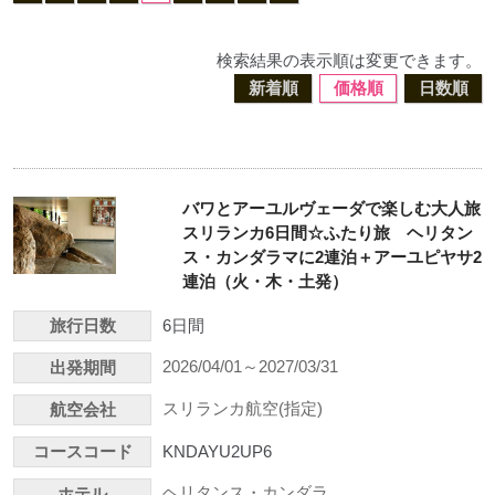
検索結果の表示順は変更できます。
新着順
価格順
日数順
バワとアーユルヴェーダで楽しむ大人旅
スリランカ6日間☆ふたり旅 ヘリタン
ス・カンダラマに2連泊＋アーユピヤサ2
連泊（火・木・土発）
旅行日数
6日間
2026/04/01～2027/03/31
出発期間
スリランカ航空(指定)
航空会社
コースコード
KNDAYU2UP6
ヘリタンス・カンダラ
ホテル