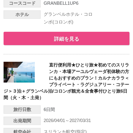
コースコード
GRANBELL1UP6
グランベルホテル・コロ
ホテル
ンボ(コロンボ)
詳細を見る
直行便利用★ひとり旅★初めてのスリラ
ンカ・本場アーユルヴェーダ初体験の方
にもおすすめのプラン！カルナカララ＜
プライベート・ラグジュアリー・コテー
ジ＞３泊＋グランベル泊/コロンボ観光＆全食事付ひとり旅6日
間（火・木・土発）
旅行日数
6日間
2026/04/01～2027/03/31
出発期間
スリランカ航空(指定)
航空会社