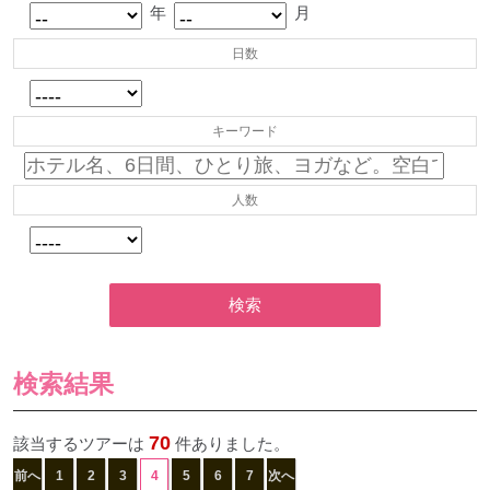
年
月
日数
キーワード
人数
検索
検索結果
70
該当するツアーは
件ありました。
前へ
1
2
3
4
5
6
7
次へ