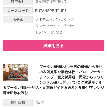
タイ国際航空(指定)
航空会社
コースコード
BUTANSPRIT2UP7
ノボテル・バンコク・ス
ホテル
ワンナブーム・エアポー
ト(バンコク)など…
詳細を見る
ブータン織物紀行♪王族の織物から祭り
の衣装見学や染色体験・パロ・プナカ・
ティンプー観光付周遊・民家からジワリ
ンホテル泊7日間／バンコク空港ホテル
＆ブータン査証手配込・日本語ガイド＆送迎と食事付/アレンジ
可★民族衣装付
旅行日数
7日間