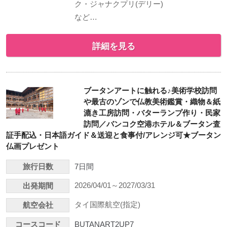
ク・ジャナクプリ(デリー)
など…
詳細を見る
ブータンアートに触れる♪美術学校訪問
や最古のゾンで仏教美術鑑賞・織物＆紙
漉き工房訪問・バターランプ作り・民家
訪問／バンコク空港ホテル＆ブータン査
証手配込・日本語ガイド＆送迎と食事付/アレンジ可★ブータン
仏画プレゼント
旅行日数
7日間
2026/04/01～2027/03/31
出発期間
タイ国際航空(指定)
航空会社
コースコード
BUTANART2UP7