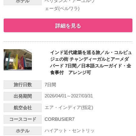
ヘリタンス・アーユルヴ
ホテル
ェーダ(ベルワラ)
詳細を見る
インド近代建築を巡る旅／ル・コルビュ
ジェの街 チャンディーガルとアーメダ
バード 7日間／日本語スルーガイド・全
食事付 アレンジ可
旅行日数
7日間
2026/04/01～2027/03/31
出発期間
エア・インディア(指定)
航空会社
コースコード
CORBUSIER7
ハイアット・セントリッ
ホテル