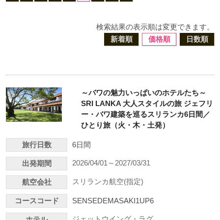
検索結果の表示順は変更できます。
新着順
価格順
日数順
～バワの魅力いっぱいのホテルたち～
SRI LANKA 大人スタイルの旅 ジェフリ
ー・バワ建築を巡るスリランカ6日間／
ひとり旅（火・木・土発）
旅行日数
6日間
2026/04/01～2027/03/31
出発期間
スリランカ航空(指定)
航空会社
コースコード
SENSEDEMASAKI1UP6
ジェットウイング・ラグ
ホテル