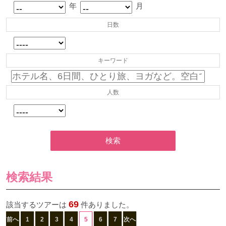
年
月
日数
キーワード
人数
検索
検索結果
69
該当するツアーは
件ありました。
前へ
1
2
3
4
5
6
7
次へ