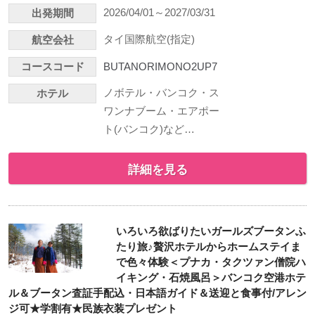
2026/04/01～2027/03/31
出発期間
タイ国際航空(指定)
航空会社
コースコード
BUTANORIMONO2UP7
ノボテル・バンコク・ス
ホテル
ワンナブーム・エアポー
ト(バンコク)など…
詳細を見る
いろいろ欲ばりたいガールズブータンふ
たり旅♪贅沢ホテルからホームステイま
で色々体験＜プナカ・タクツァン僧院ハ
イキング・石焼風呂＞バンコク空港ホテ
ル＆ブータン査証手配込・日本語ガイド＆送迎と食事付/アレン
ジ可★学割有★民族衣装プレゼント