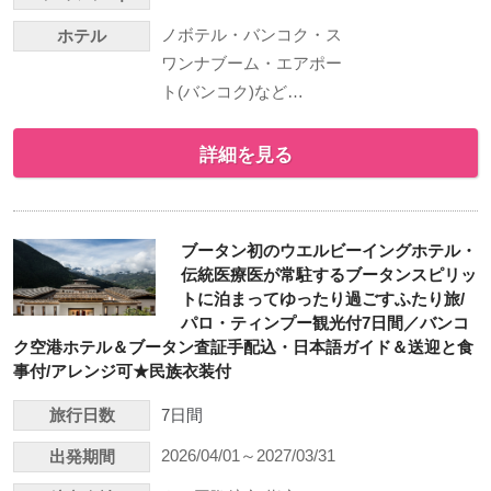
ノボテル・バンコク・ス
ホテル
ワンナブーム・エアポー
ト(バンコク)など…
詳細を見る
ブータン初のウエルビーイングホテル・
伝統医療医が常駐するブータンスピリッ
トに泊まってゆったり過ごすふたり旅/
パロ・ティンプー観光付7日間／バンコ
ク空港ホテル＆ブータン査証手配込・日本語ガイド＆送迎と食
事付/アレンジ可★民族衣装付
旅行日数
7日間
2026/04/01～2027/03/31
出発期間