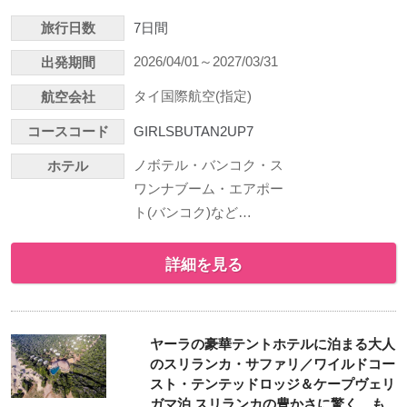
旅行日数
7日間
2026/04/01～2027/03/31
出発期間
タイ国際航空(指定)
航空会社
コースコード
GIRLSBUTAN2UP7
ノボテル・バンコク・ス
ホテル
ワンナブーム・エアポー
ト(バンコク)など…
詳細を見る
ヤーラの豪華テントホテルに泊まる大人
のスリランカ・サファリ／ワイルドコー
スト・テンテッドロッジ＆ケープヴェリ
ガマ泊 スリランカの豊かさに驚く、も