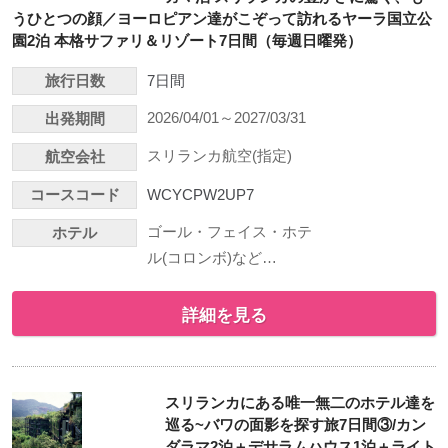
うひとつの顔／ヨーロピアン達がこぞって訪れるヤーラ国立公
園2泊 本格サファリ＆リゾート7日間（毎週日曜発）
旅行日数
7日間
2026/04/01～2027/03/31
出発期間
スリランカ航空(指定)
航空会社
コースコード
WCYCPW2UP7
ゴール・フェイス・ホテ
ホテル
ル(コロンボ)など…
詳細を見る
スリランカにある唯一無二のホテル達を
巡る~バワの面影を探す旅7日間③/カン
ダラマ2泊＋デサラムハウス1泊＋ライト