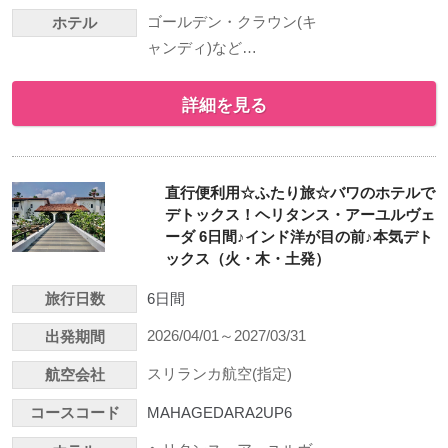
ゴールデン・クラウン(キ
ホテル
ャンディ)など…
詳細を見る
直行便利用☆ふたり旅☆バワのホテルで
デトックス！ヘリタンス・アーユルヴェ
ーダ 6日間♪インド洋が目の前♪本気デト
ックス（火・木・土発）
旅行日数
6日間
2026/04/01～2027/03/31
出発期間
スリランカ航空(指定)
航空会社
コースコード
MAHAGEDARA2UP6