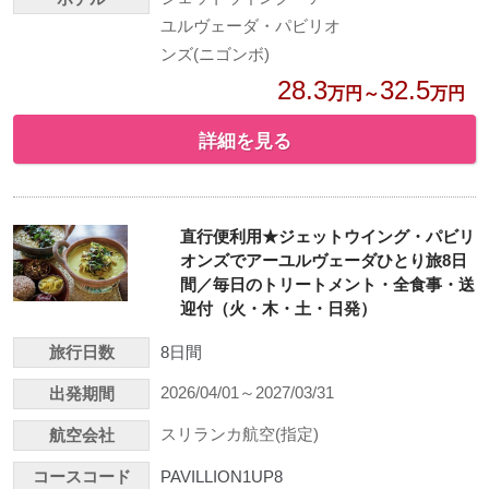
ユルヴェーダ・パビリオ
ンズ(ニゴンボ)
28.3
32.5
万円～
万円
詳細を見る
直行便利用★ジェットウイング・パビリ
オンズでアーユルヴェーダひとり旅8日
間／毎日のトリートメント・全食事・送
迎付（火・木・土・日発）
旅行日数
8日間
2026/04/01～2027/03/31
出発期間
スリランカ航空(指定)
航空会社
コースコード
PAVILLION1UP8