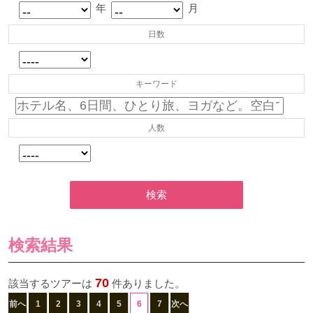
年
月
日数
キーワード
人数
検索
検索結果
70
該当するツアーは
件ありました。
前へ
1
2
3
4
5
6
7
次へ