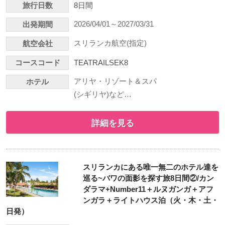
旅行日数
8日間
2026/04/01～2027/03/31
出発期間
スリランカ航空(指定)
航空会社
コースコード
TEATRAILSEK8
アリヤ・リゾート＆スパ
ホテル
(シギリヤ)など…
詳細を見る
スリランカにある唯一無二のホテル達を
巡る~バワの面影を探す旅8日間②/カン
ダラマ+Number11＋ルヌガンガ＋アフ
ンガラ＋ライトハウス泊（火・木・土・
日発）