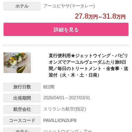
アーユピヤサ(マータレー)
ホテル
27.8
31.8
万円～
万円
詳細を見る
直行便利用★ジェットウイング・パビリ
オンズでアーユルヴェーダふたり旅8日
間／毎日のトリートメント・全食事・送
迎付（火・木・土・日発）
旅行日数
8日間
2026/04/01～2027/03/31
出発期間
スリランカ航空(指定)
航空会社
コースコード
PAVILLION2UP8
ジェットウイング・アー
ホテル