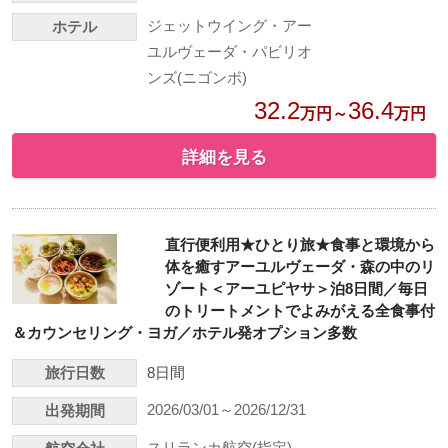
ジェットウイング・アー
ホテル
ユルヴェーダ・パビリオ
ンズ(ニゴンボ)
32.2
36.4
万円～
万円
詳細を見る
直行便利用★ひとり旅★食事と環境から
体を癒すアーユルヴェーダ・森の中のリ
ゾート＜アーユピヤサ＞泊8日間／毎日
のトリートメントでよみがえる全食事付
＆カウンセリング・ヨガ／ホテル発オプション多数
旅行日数
8日間
2026/03/01～2026/12/31
出発期間
スリランカ航空(指定)