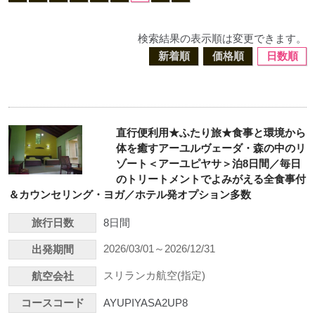
検索結果の表示順は変更できます。
新着順
価格順
日数順
直行便利用★ふたり旅★食事と環境から
体を癒すアーユルヴェーダ・森の中のリ
ゾート＜アーユピヤサ＞泊8日間／毎日
のトリートメントでよみがえる全食事付
＆カウンセリング・ヨガ／ホテル発オプション多数
旅行日数
8日間
2026/03/01～2026/12/31
出発期間
スリランカ航空(指定)
航空会社
コースコード
AYUPIYASA2UP8