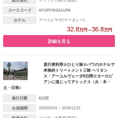
航空会社
コースコード
AYUPIYASA1UP8
アーユピヤサ(マータレー)
ホテル
32.8
36.8
万円～
万円
詳細を見る
直行便利用☆ひとり旅☆バワのホテルで
本格的トリートメント三昧 ヘリタン
ス・アーユルヴェーダ8日間☆ヨーロピ
アンに混じってデトックス（火・木・
土・日発）
旅行日数
8日間
2026/02/01～2026/12/31
出発期間
スリランカ航空(指定)