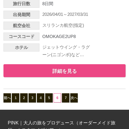
旅行日数
8日間
2026/04/01～2027/03/31
出発期間
スリランカ航空(指定)
航空会社
コースコード
OMOKAGE2UP8
ジェットウイング・ラグ
ホテル
ーン(ニゴンボ)など…
詳細を見る
前へ
1
2
3
4
5
6
7
次へ
PINK｜大人の旅をプロデュース（オーダーメイド旅