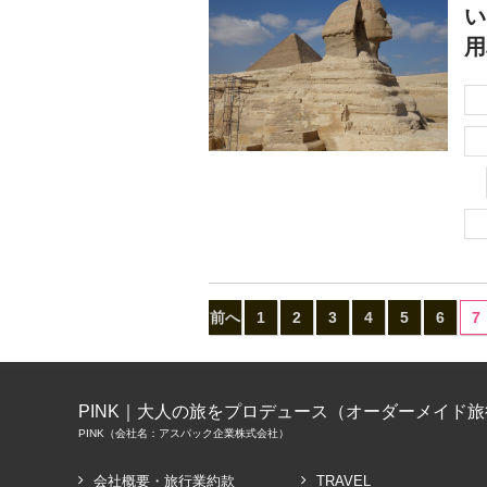
い
前へ
1
2
3
4
5
6
7
PINK｜大人の旅をプロデュース（オーダーメイド
PINK（会社名：アスパック企業株式会社）
会社概要・旅行業約款
TRAVEL