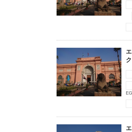
エ
ク
EG
エ