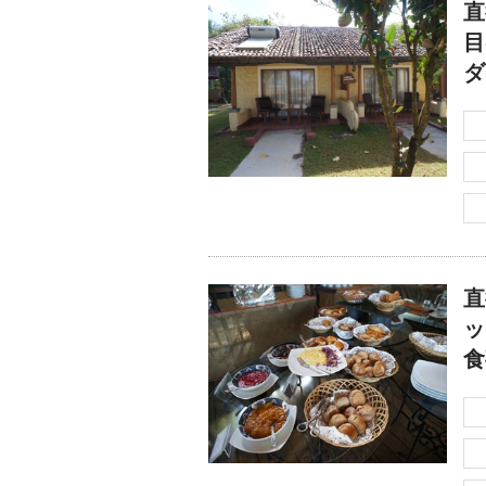
直
目
ダ
直
ッ
食