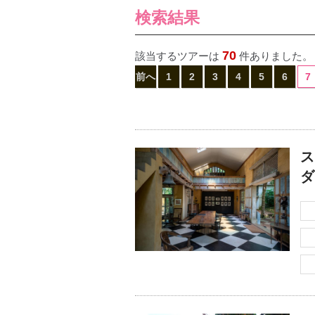
検索結果
70
該当するツアーは
件ありました。
前へ
1
2
3
4
5
6
7
ス
ダ