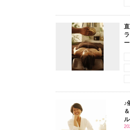
直
ラ
ー
♪
＆
ル
2