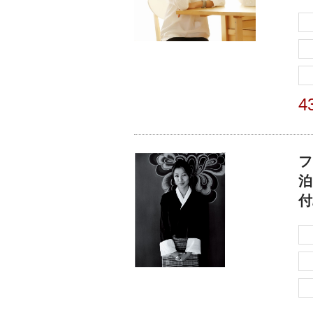
4
フ
泊
付