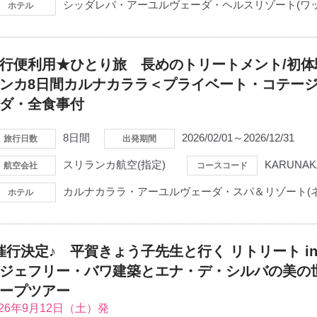
シッダレパ・アーユルヴェーダ・ヘルスリゾート(ワッ
ホテル
行便利用★ひとり旅 長めのトリートメント/初
ンカ8日間カルナカララ＜プライベート・コテー
ダ・全食事付
8日間
2026/02/01～2026/12/31
旅行日数
出発期間
スリランカ航空(指定)
KARUNAK
航空会社
コースコード
カルナカララ・アーユルヴェーダ・スパ＆リゾート(ネ
ホテル
催行決定♪ 平賀きょう子先生と行く リトリート i
ジェフリー・バワ建築とエナ・デ・シルバの美の世
ープツアー
026年9月12日（土）発