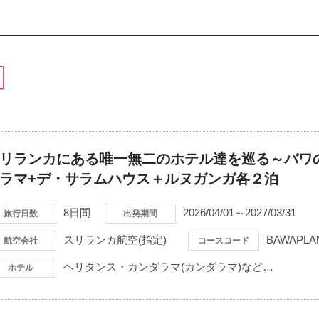
リランカにある唯一無二のホテル達を巡る～バワの
ラマ+デ・サラムハウス＋ルヌガンガ各２泊
8日間
2026/04/01～2027/03/31
旅行日数
出発期間
スリランカ航空(指定)
BAWAPLA
航空会社
コースコード
ヘリタンス・カンダラマ(カンダラマ)など…
ホテル