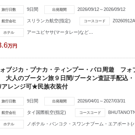
9日間
2026/09/12～2026/09/12
旅行日数
出発期間
スリランカ航空(指定)
Z0260912
航空会社
コースコード
アーユピヤサ(マータレー)など…
ホテル
3.6
万円
ォブジカ・プナカ・ティンプー・パロ周遊 フォ
 大人のブータン旅９日間/ブータン査証手配込
/アレンジ可★民族衣装付
9日間
2026/04/01～2027/03/31
旅行日数
出発期間
タイ国際航空(指定)
BHUTANOT
航空会社
コースコード
ノボテル・バンコク・スワンナブーム・エアポート(
ホテル