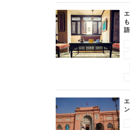
エ
も
語
エ
ン