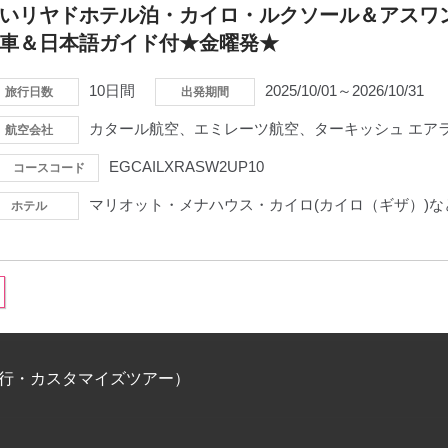
いリヤドホテル泊・カイロ・ルクソール＆アスワン
用車＆日本語ガイド付★金曜発★
10日間
2025/10/01～2026/10/31
旅行日数
出発期間
カタール航空、エミレーツ航空、ターキッシュ エアラ
航空会社
EGCAILXRASW2UP10
コースコード
マリオット・メナハウス・カイロ(カイロ（ギザ）)な
ホテル
旅行・カスタマイズツアー）