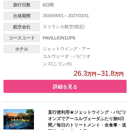
旅行日数
6日間
2026/04/01～2027/03/31
出発期間
スリランカ航空(指定)
航空会社
コースコード
PAVILLION1UP6
ジェットウイング・アー
ホテル
ユルヴェーダ・パビリオ
ンズ(ニゴンボ)
26.3
31.8
万円～
万円
詳細を見る
直行便利用★ジェットウイング・パビリ
オンズでアーユルヴェーダふたり旅6日
間／毎日のトリートメント・全食事・送