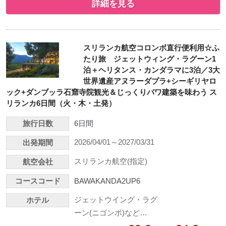
詳細を見る
スリランカ航空コロンボ直行便利用☆ふ
たり旅 ジェットウィング・ラグーン1
泊＋ヘリタンス・カンダラマに3泊／3大
世界遺産アヌラーダプラ+シーギリヤロ
ック+ダンブッラ石窟寺院観光＆じっくりバワ建築を味わう ス
リランカ6日間（火・木・土発）
旅行日数
6日間
2026/04/01～2027/03/31
出発期間
スリランカ航空(指定)
航空会社
コースコード
BAWAKANDA2UP6
ジェットウイング・ラグ
ホテル
ーン(ニゴンボ)など…