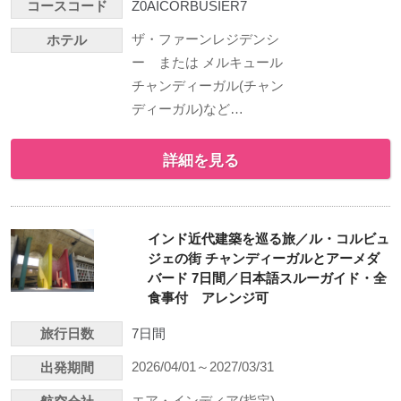
コースコード
Z0AICORBUSIER7
ザ・ファーンレジデンシ
ホテル
ー または メルキュール
チャンディーガル(チャン
ディーガル)など…
詳細を見る
インド近代建築を巡る旅／ル・コルビュ
ジェの街 チャンディーガルとアーメダ
バード 7日間／日本語スルーガイド・全
食事付 アレンジ可
旅行日数
7日間
2026/04/01～2027/03/31
出発期間
エア・インディア(指定)