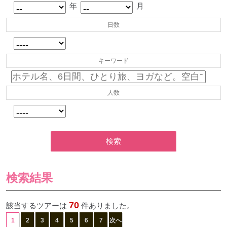
年
月
日数
キーワード
人数
検索
検索結果
70
該当するツアーは
件ありました。
1
2
3
4
5
6
7
次へ