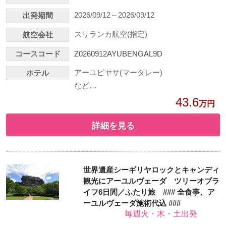
2026/09/12～2026/09/12
出発期間
スリランカ航空(指定)
航空会社
コースコード
Z0260912AYUBENGAL9D
アーユピヤサ(マータレー)
ホテル
など…
43.6
万円
詳細を見る
世界遺産シーギリヤロックとキャンディ
観光にアーユルヴェーダ ツリーオブラ
イフ6日間／ふたり旅 ### 全食事、ア
ーユルヴェーダ施術代込 ###
毎週火・木・土出発