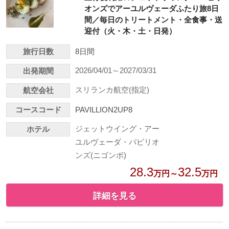
オンズでアーユルヴェーダふたり旅8日
間／毎日のトリートメント・全食事・送
迎付（火・木・土・日発）
旅行日数
8日間
2026/04/01～2027/03/31
出発期間
スリランカ航空(指定)
航空会社
コースコード
PAVILLION2UP8
ジェットウイング・アー
ホテル
ユルヴェーダ・パビリオ
ンズ(ニゴンボ)
28.3
32.5
万円～
万円
詳細を見る