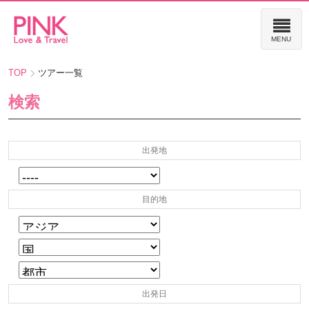
TOP
ツアー一覧
検索
出発地
目的地
出発日