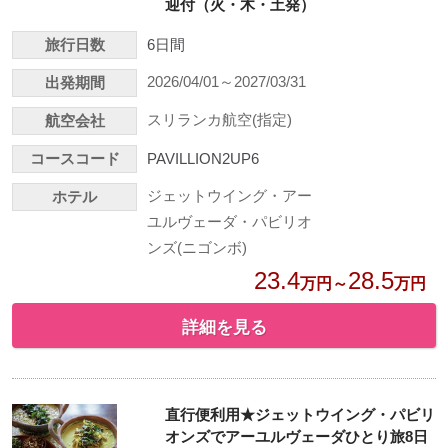
迎付（火・木・土発）
旅行日数
6日間
2026/04/01～2027/03/31
出発期間
スリランカ航空(指定)
航空会社
コースコード
PAVILLION2UP6
ジェットウイング・アー
ホテル
ユルヴェーダ・パビリオ
ンズ(ニゴンボ)
23.4
28.5
万円～
万円
詳細を見る
直行便利用★ジェットウイング・パビリ
オンズでアーユルヴェーダひとり旅8日