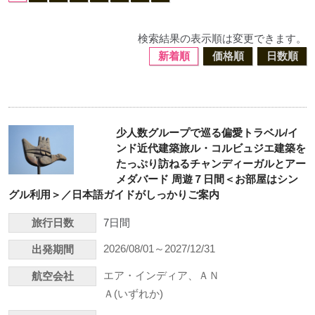
検索結果の表示順は変更できます。
新着順
価格順
日数順
少人数グループで巡る偏愛トラベル/イ
ンド近代建築旅ル・コルビュジエ建築を
たっぷり訪ねるチャンディーガルとアー
メダバード 周遊７日間＜お部屋はシン
グル利用＞／日本語ガイドがしっかりご案内
旅行日数
7日間
2026/08/01～2027/12/31
出発期間
エア・インディア、ＡＮ
航空会社
Ａ(いずれか)