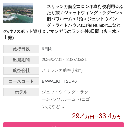
スリランカ航空コロンボ直行便利用☆ふ
たり旅／ジェットウィング・ラグーン＜
旧バワルーム＞1泊＋ジェットウイン
グ・ライトハウスに3泊 Numbrt11など
のバワスポット巡り＆アマンガラのランチ付6日間（火・木・
土発）
旅行日数
6日間
2026/04/01～2027/03/31
出発期間
スリランカ航空(指定)
航空会社
コースコード
BAWALIGHT2UP6
ジェットウイング・ラグ
ホテル
ーン＜バワルーム＞(ニゴ
ンボ)など…
29.4
33.4
万円～
万円