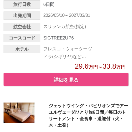
旅行日数
6日間
2026/05/10～2027/03/31
出発期間
スリランカ航空(指定)
航空会社
コースコード
SIGTREE2UP6
フレスコ・ウォーターヴ
ホテル
ィラ(シギリヤ)など…
29.6
33.8
万円～
万円
詳細を見る
ジェットウイング・パビリオンズでアー
ユルヴェーダひとり旅6日間／毎日のト
リートメント・全食事・送迎付（火・
木・土発）