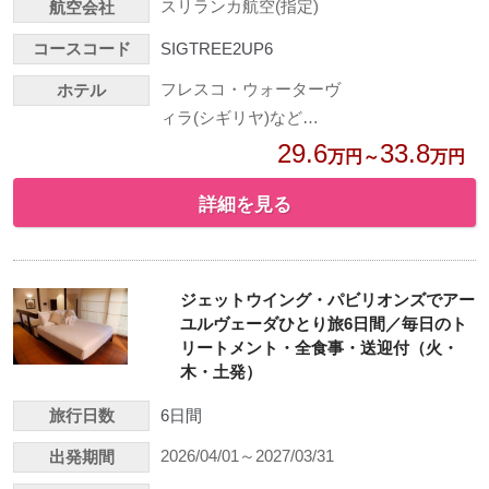
スリランカ航空(指定)
航空会社
コースコード
SIGTREE2UP6
フレスコ・ウォーターヴ
ホテル
ィラ(シギリヤ)など…
29.6
33.8
万円～
万円
詳細を見る
ジェットウイング・パビリオンズでアー
ユルヴェーダひとり旅6日間／毎日のト
リートメント・全食事・送迎付（火・
木・土発）
旅行日数
6日間
2026/04/01～2027/03/31
出発期間