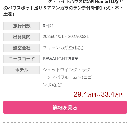
グ・ライトハウスに3泊 Numbrt11など
のバワスポット巡り＆アマンガラのランチ付6日間（火・木・
土発）
旅行日数
6日間
2026/04/01～2027/03/31
出発期間
スリランカ航空(指定)
航空会社
コースコード
BAWALIGHT2UP6
ジェットウイング・ラグ
ホテル
ーン＜バワルーム＞(ニゴ
ンボ)など…
29.4
33.4
万円～
万円
詳細を見る