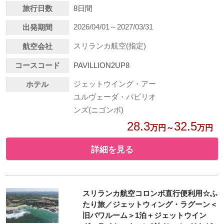
旅行日数
8日間
2026/04/01～2027/03/31
出発期間
スリランカ航空(指定)
航空会社
コースコード
PAVILLION2UP8
ジェットウイング・アー
ホテル
ユルヴェーダ・パビリオ
ンズ(ニゴンボ)
28.3
32.5
万円～
万円
詳細を見る
スリランカ航空コロンボ直行便利用☆ふ
たり旅／ジェットウィング・ラグーン＜
旧バワルーム＞1泊＋ジェットウイン