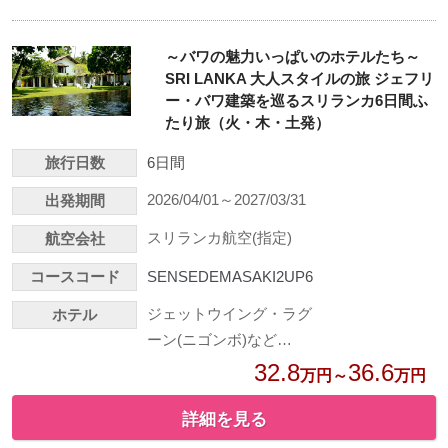
～バワの魅力いっぱいのホテルたち～
SRI LANKA 大人スタイルの旅 ジェフリ
ー・バワ建築を巡るスリランカ6日間ふ
たり旅（火・木・土発）
旅行日数
6日間
2026/04/01～2027/03/31
出発期間
スリランカ航空(指定)
航空会社
コースコード
SENSEDEMASAKI2UP6
ジェットウイング・ラグ
ホテル
ーン(ニゴンボ)など…
32.8
36.6
万円～
万円
詳細を見る