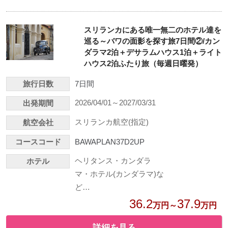
スリランカにある唯一無二のホテル達を
巡る～バワの面影を探す旅7日間②/カン
ダラマ2泊＋デサラムハウス1泊＋ライト
ハウス2泊ふたり旅（毎週日曜発）
旅行日数
7日間
2026/04/01～2027/03/31
出発期間
スリランカ航空(指定)
航空会社
コースコード
BAWAPLAN37D2UP
ヘリタンス・カンダラ
ホテル
マ・ホテル(カンダラマ)な
ど…
36.2
37.9
万円～
万円
詳細を見る