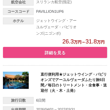
スリランカ航空(指定)
航空会社
コースコード
PAVILLION1UP6
ジェットウイング・アー
ホテル
ユルヴェーダ・パビリオ
ンズ(ニゴンボ)
26.3
31.8
万円～
万円
詳細を見る
直行便利用★ジェットウイング・パビリ
オンズでアーユルヴェーダふたり旅6日
間／毎日のトリートメント・全食事・送
迎付（火・木・土発）
旅行日数
6日間
2026/04/01～2027/03/31
出発期間