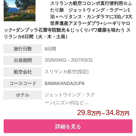
スリランカ航空コロンボ直行便利用☆ふ
たり旅 ジェットウィング・ラグーン1
泊＋ヘリタンス・カンダラマに3泊／3大
世界遺産アヌラーダプラ+シーギリヤロ
ック+ダンブッラ石窟寺院観光＆じっくりバワ建築を味わう ス
リランカ6日間（火・木・土発）
旅行日数
6日間
2026/04/01～2027/03/31
出発期間
スリランカ航空(指定)
航空会社
コースコード
BAWAKANDA2UP6
ジェットウイング・ラグ
ホテル
ーン(ニゴンボ)など…
29.8
34.8
万円～
万円
詳細を見る