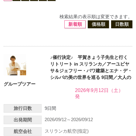
検索結果の表示順は変更できます。
新着順
価格順
日数順
♪催行決定♪ 平賀きょう子先生と行く
リトリート in スリランカ／アーユピヤ
サ＆ジェフリー・バワ建築とエナ・デ・
シルバの美の世界を巡る 9日間／大人の
グループツアー
2026年9月12日（土）
発
旅行日数
9日間
2026/09/12～2026/09/12
出発期間
スリランカ航空(指定)
航空会社