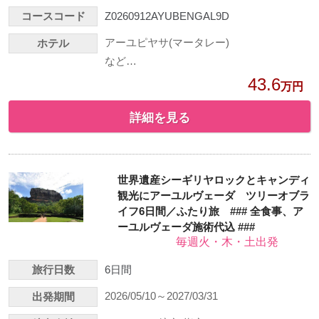
コースコード
Z0260912AYUBENGAL9D
アーユピヤサ(マータレー)
ホテル
など…
43.6
万円
詳細を見る
世界遺産シーギリヤロックとキャンディ
観光にアーユルヴェーダ ツリーオブラ
イフ6日間／ふたり旅 ### 全食事、ア
ーユルヴェーダ施術代込 ###
毎週火・木・土出発
旅行日数
6日間
2026/05/10～2027/03/31
出発期間